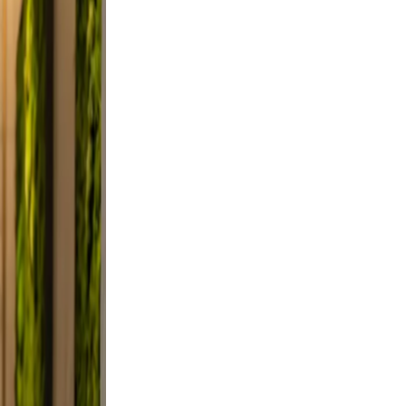
ndid,
ust a
. Keep
ievable
clutter.
nd a