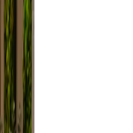
axed.
 the
ifestyle
 framing,
d, not
ce