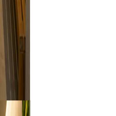
 and
d a
style
d skip
oto feel
oking.