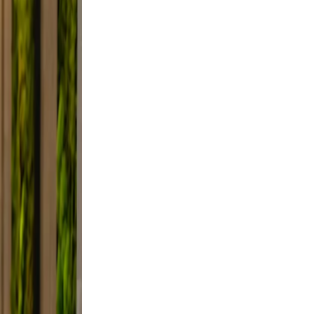
. Use
smile.
ed, and
y, not
elfie
light,