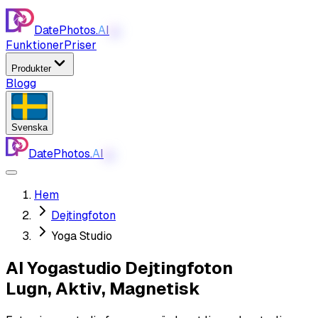
DatePhotos.
AI
AI
Funktioner
Priser
Produkter
Blogg
Svenska
DatePhotos.
AI
AI
Hem
Dejtingfoton
Yoga Studio
AI Yogastudio Dejtingfoton
Lugn, Aktiv, Magnetisk