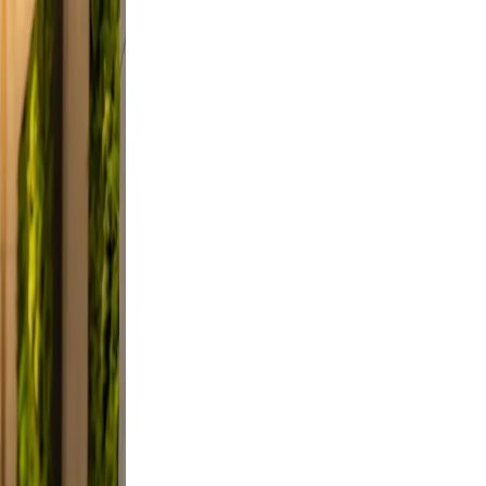
ndid,
st a
. Keep
ievable
clutter.
d a