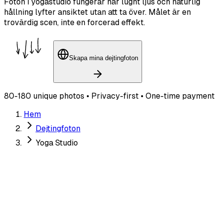
Foton i yogastudio fungerar när lugnt ljus och naturlig
hållning lyfter ansiktet utan att ta över. Målet är en
trovärdig scen, inte en forcerad effekt.
Skapa mina dejtingfoton
80-180 unique photos • Privacy-first • One-time payment
Hem
Dejtingfoton
Yoga Studio