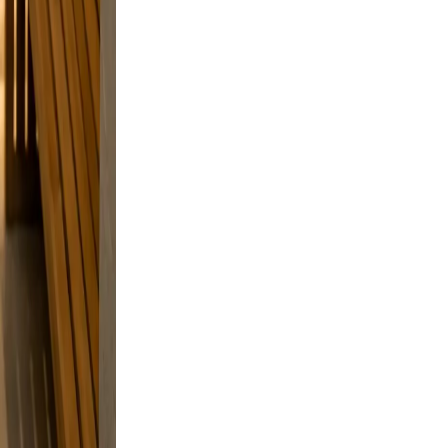
osing.
on
 but
e and a
elaxed,
nd
n.