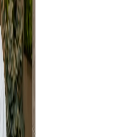
tural.
oes not
ers your
d a
ve and
y shots