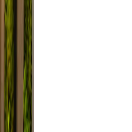
 Use
smile.
ed, and
y, not
lfie
light,