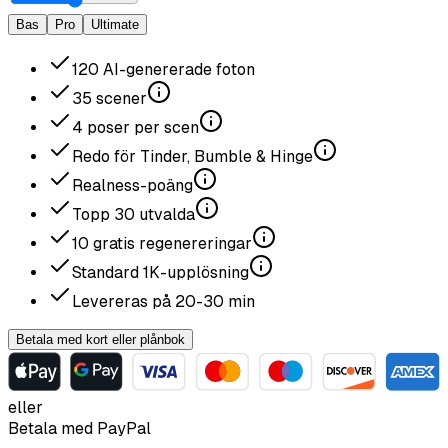
Bas
Pro
Ultimate
120
AI-genererade foton
35
scener
4
poser per scen
Redo för Tinder, Bumble & Hinge
Realness-poäng
Topp
30
utvalda
10
gratis regenereringar
Standard
1K
-upplösning
Levereras på
20-30
min
Betala med kort eller plånbok
eller
Betala med PayPal