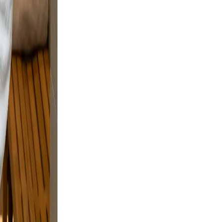
rofile a
nd
ple
e and
 and