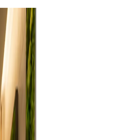
utdoor
rt a
ses from
, and
on, and