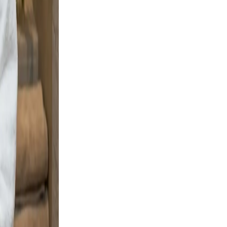
eadable,
d and
ng boots
ignal
d, clear,
Warm