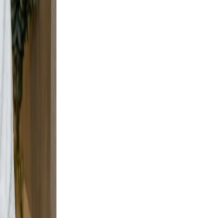
t, but
t wall
urban
e scene
ement,