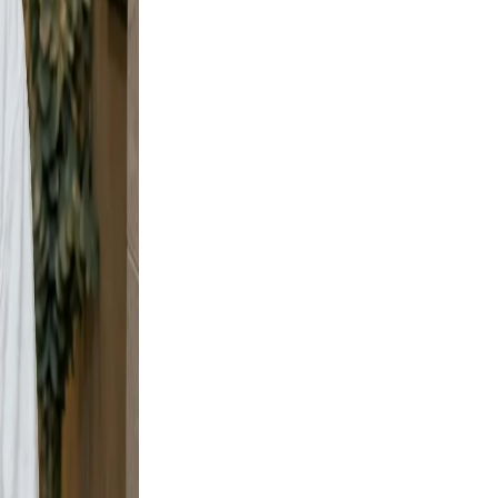
ve and
y shots
t, but
t wall
urban
e scene