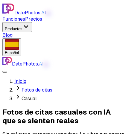
DatePhotos.
AI
AI
Funciones
Precios
Productos
Blog
Español
DatePhotos.
AI
AI
Inicio
Fotos de citas
Casual
Fotos de citas casuales con IA
que se sienten reales