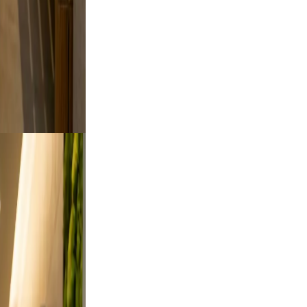
oto feel
oking.
utdoor
rt a
ses from