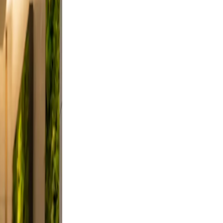
ndid,
st a
. Keep
ievable
clutter.
d a