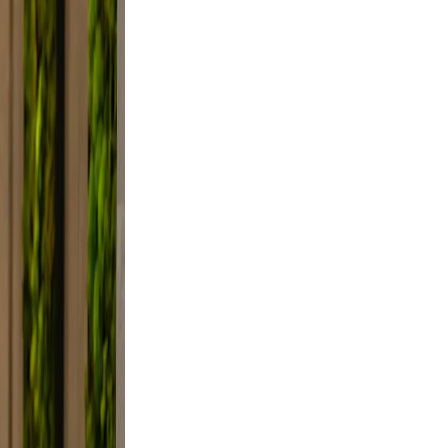
axed.
 the
ifestyle
 framing,
d, not
ce