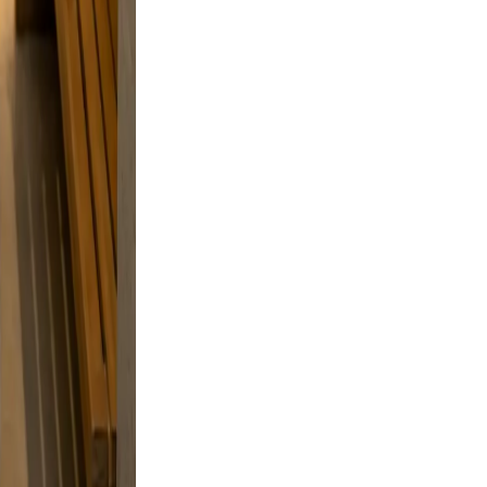
n.
ve, and
g, and a
 and
d a
style
d skip