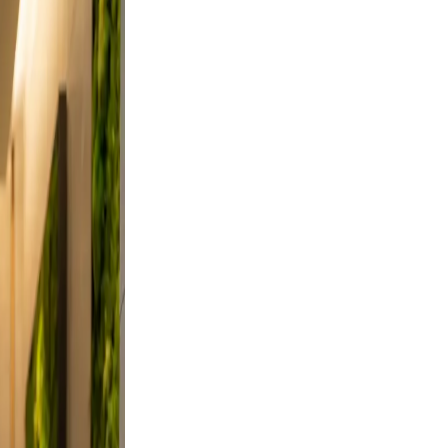
ses from
ndid,
st a
. Keep
ievable