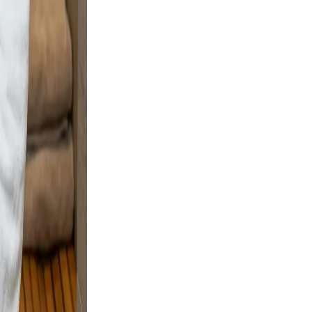
Warm
rofile a
nd
ple
e and
 and