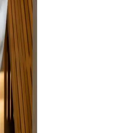
osing.
on
 but
e and a
elaxed,
nd