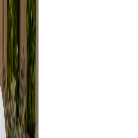
d, not
ce
tural.
oes not
ers your
d a