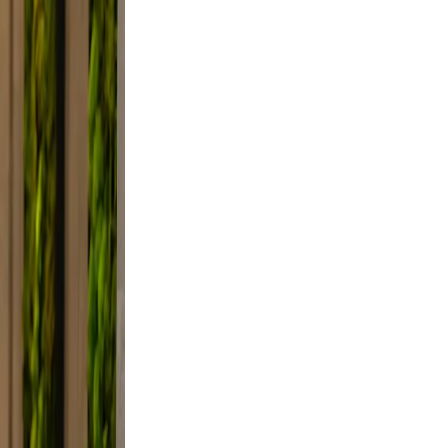
lfie
light,
axed.
 the
ifestyle
 framing,