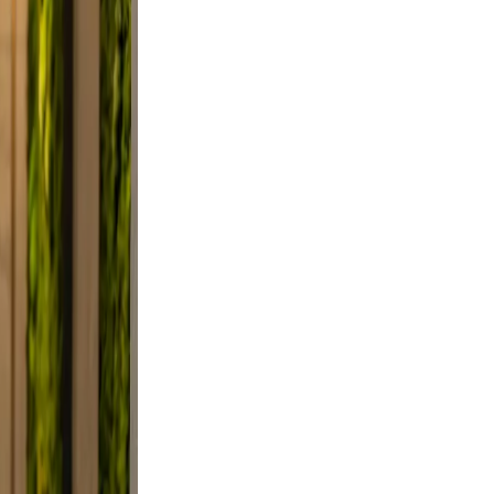
clutter.
d a
 Use
smile.
ed, and
y, not