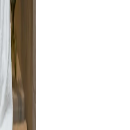
ement,
eadable,
d and
ng boots
ignal
d, clear,