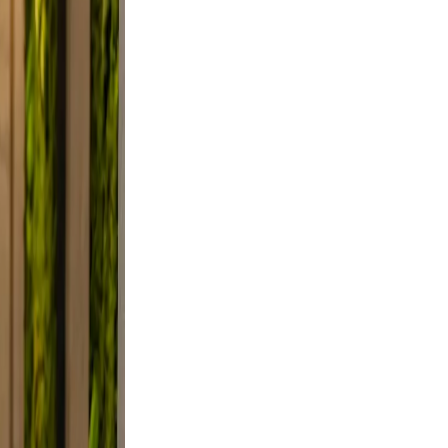
 Use
smile.
ed, and
y, not
lfie
light,