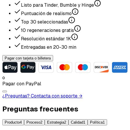
Listo para Tinder, Bumble y Hinge
Puntuación de realismo
Top
30
seleccionadas
10
regeneraciones gratis
Resolución estándar
1K
Entregadas en
20-30
min
Pagar con tarjeta o billetera
o
Pagar con PayPal
¿Preguntas? Contacta con soporte →
Preguntas frecuentes
Producto
4
Proceso
2
Estrategia
2
Calidad
1
Política
1