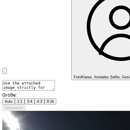
Foto
Klares, frontales Selfie, Gesi
Größe:
Auto
1:1
3:4
4:3
9:16
Generieren