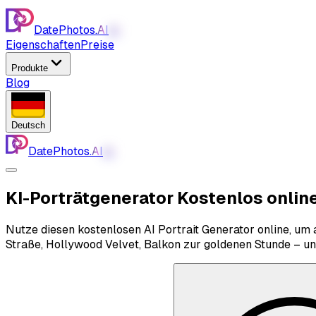
DatePhotos.
AI
AI
Eigenschaften
Preise
Produkte
Blog
Deutsch
DatePhotos.
AI
AI
KI-Porträtgenerator
Kostenlos onlin
Nutze diesen kostenlosen AI Portrait Generator online, um 
Straße, Hollywood Velvet, Balkon zur goldenen Stunde – und