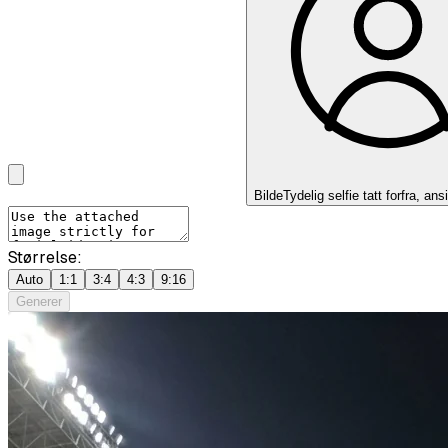
Bilde
Tydelig selfie tatt forfra, ansi
Størrelse:
Auto
1:1
3:4
4:3
9:16
Generer