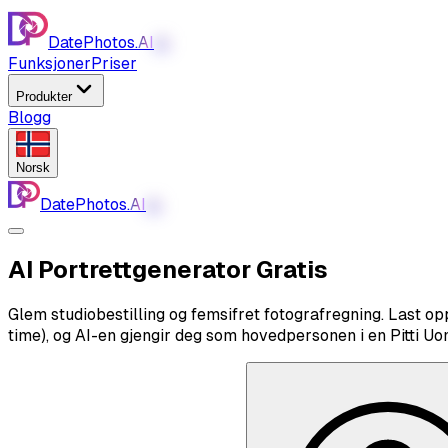
DatePhotos.
AI
AI
Funksjoner
Priser
Produkter
Blogg
Norsk
DatePhotos.
AI
AI
AI Portrettgenerator
Gratis
Glem studiobestilling og femsifret fotografregning. Last op
time), og AI-en gjengir deg som hovedpersonen i en Pitti U