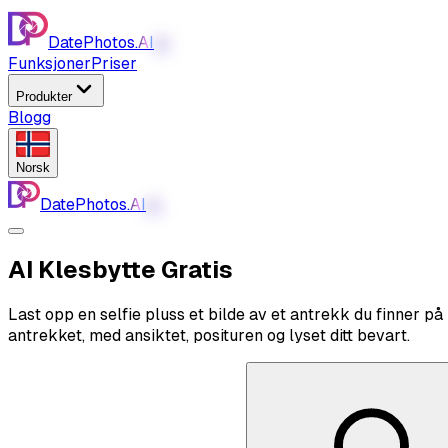
DatePhotos.
AI
AI
Funksjoner
Priser
Produkter
Blogg
Norsk
DatePhotos.
AI
AI
AI Klesbytte
Gratis
Last opp en selfie pluss et bilde av et antrekk du finner p
antrekket, med ansiktet, posituren og lyset ditt bevart.