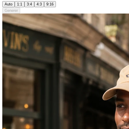
Auto
1:1
3:4
4:3
9:16
Generer