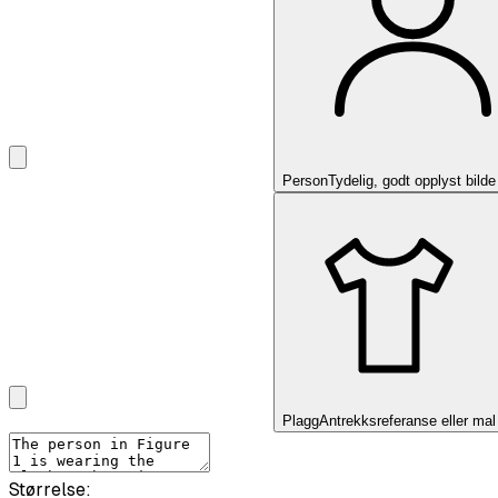
Person
Tydelig, godt opplyst bild
Plagg
Antrekksreferanse eller mal
Størrelse: