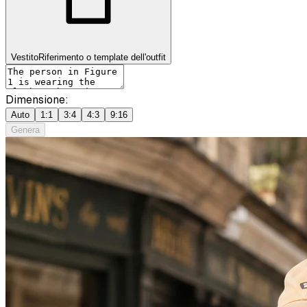
Vestito
Riferimento o template dell'outfit
Dimensione:
Auto
1:1
3:4
4:3
9:16
Genera