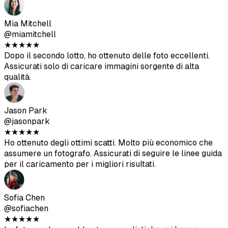
assumere un fotografo. Assicurati di seguire le linee guida
per il caricamento per i migliori risultati.
Sofia Chen
@sofiachen
★
★
★
★
★
Le foto sembrano abbastanza realistiche, mi hanno
aiutato a ottenere più match su Bumble. Non tutte sono
perfette ma vale decisamente la pena.
Diego Rodriguez
@diegorod
★
★
★
★
★
Ero scettica all'inizio ma i risultati sono solidi. Le foto
generate dall'IA si mescolano bene con le mie foto reali.
Ava Thompson
@avathompson