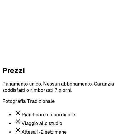
Foto #1 — Caffè
9.1
/ 10
Foto #2 — Esterno casual
8.6
/ 10
Foto #3 — Posa da studio
5.8
/ 10
Prezzi
Pagamento unico. Nessun abbonamento. Garanzia
soddisfatti o rimborsati 7 giorni.
Fotografia Tradizionale
Pianificare e coordinare
Viaggio allo studio
Attesa 1-2 settimane