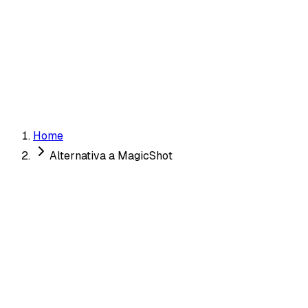
Realness Score
✗
✓ Unico
Ottieni le Mie Foto da Appuntamento →
Home
Alternativa a MagicShot