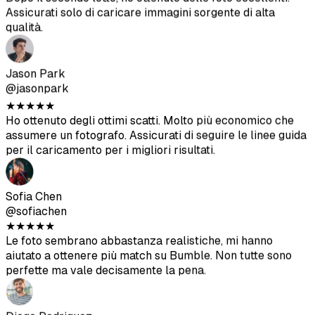
★
★
★
★
★
Le foto sembrano abbastanza realistiche, mi hanno
aiutato a ottenere più match su Bumble. Non tutte sono
perfette ma vale decisamente la pena.
Diego Rodriguez
@diegorod
★
★
★
★
★
Ero scettica all'inizio ma i risultati sono solidi. Le foto
generate dall'IA si mescolano bene con le mie foto reali.
Ava Thompson
@avathompson
★
★
★
★
★
Finalmente mi sono liberato dei miei selfie imbarazzanti.
Sto ricevendo molta più attenzione su Hinge da quando ho
aggiornato il mio profilo con queste.