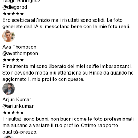
Arjun Kumar
@arjunkumar
★
★
★
★
★
I risultati sono buoni, non buoni come le foto professionali
ma aiutano a variare il tuo profilo. Ottimo rapporto
qualità-prezzo.
Mia Mitchell
@miamitchell
★
★
★
★
★
Dopo il secondo lotto, ho ottenuto delle foto eccellenti.
Assicurati solo di caricare immagini sorgente di alta
qualità.
Jason Park
@jasonpark
★
★
★
★
★
Ho ottenuto degli ottimi scatti. Molto più economico che