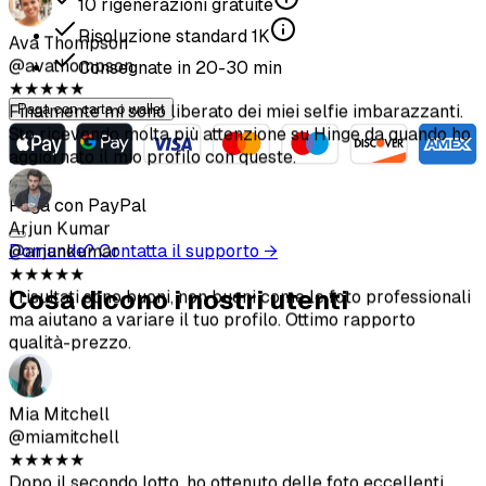
10
rigenerazioni gratuite
Risoluzione standard
1K
Consegnate in
20-30
min
Paga con carta o wallet
o
Paga con PayPal
Domande? Contatta il supporto →
Cosa dicono i nostri utenti
★
★
★
★
★
Ho ottenuto degli ottimi scatti. Molto più economico che
assumere un fotografo. Assicurati di seguire le linee guida
per il caricamento per i migliori risultati.
Sofia Chen
@sofiachen