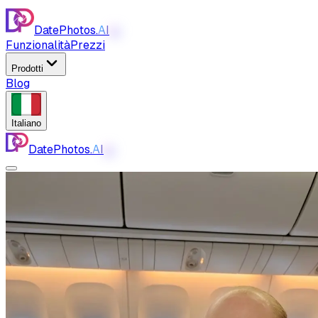
DatePhotos.
AI
AI
Funzionalità
Prezzi
Prodotti
Blog
Italiano
DatePhotos.
AI
AI