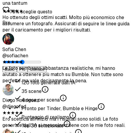
una tantum
79% sceglie questo
Pro
Basic
Pro
Ultimate
120
foto generate dall'IA
35
scene
4
pose per scena
Pronto per Tinder, Bumble e Hinge
Punteggio di realismo
Top
30
selezionate