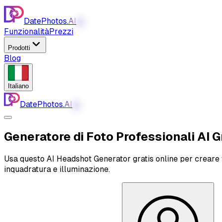
DatePhotos.
AI
AI
Funzionalità
Prezzi
Prodotti
Blog
Italiano
DatePhotos.
AI
AI
Generatore di Foto Professionali AI
G
Usa questo AI Headshot Generator gratis online per creare fot
inquadratura e illuminazione.