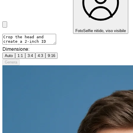
Foto
Selfie nitido, viso visibile
Dimensione:
Auto
1:1
3:4
4:3
9:16
Genera