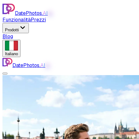
DatePhotos.
AI
AI
Funzionalità
Prezzi
Prodotti
Blog
Italiano
DatePhotos.
AI
AI