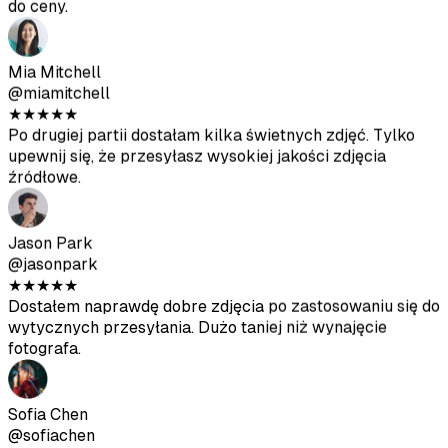
wytycznych przesyłania. Dużo taniej niż wynajęcie
fotografa.
Sofia Chen
@sofiachen
★
★
★
★
★
Zdjęcia wyglądają dość realistycznie, pomogły mi dostać
więcej dopasowań na Bumble. Nie wszystkie są idealne,
ale zdecydowanie warte swojej ceny.
Diego Rodriguez
@diegorod
★
★
★
★
★
Byłem sceptyczny na początku, ale wyniki są solidne.
Zdjęcia wygenerowane przez AI dobrze komponują się z
moimi prawdziwymi.
Ava Thompson