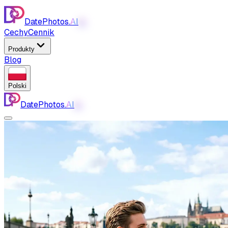
DatePhotos.
AI
AI
Cechy
Cennik
Produkty
Blog
Polski
DatePhotos.
AI
AI