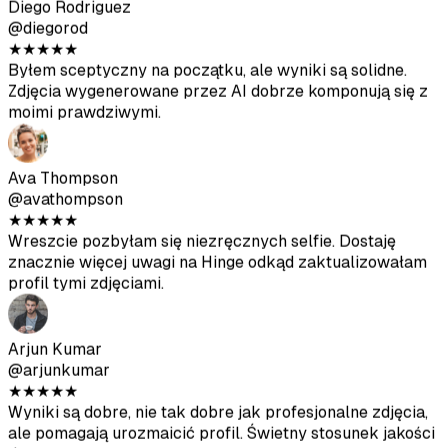
Arjun Kumar
@arjunkumar
★
★
★
★
★
Wyniki są dobre, nie tak dobre jak profesjonalne zdjęcia,
ale pomagają urozmaicić profil. Świetny stosunek jakości
do ceny.
Mia Mitchell
@miamitchell
★
★
★
★
★
Po drugiej partii dostałam kilka świetnych zdjęć. Tylko
upewnij się, że przesyłasz wysokiej jakości zdjęcia
źródłowe.
Jason Park
@jasonpark
★
★
★
★
★
Dostałem naprawdę dobre zdjęcia po zastosowaniu się do