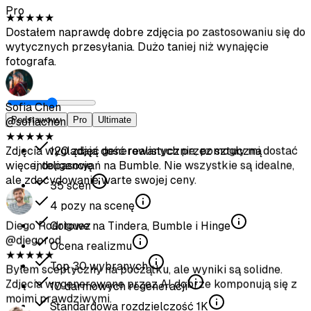
Pro
@diegorod
★
★
★
★
★
Byłem sceptyczny na początku, ale wyniki są solidne.
Zdjęcia wygenerowane przez AI dobrze komponują się z
moimi prawdziwymi.
Ava Thompson
Podstawowy
Pro
Ultimate
@avathompson
★
★
★
★
★
120
zdjęć generowanych przez sztuczną
Wreszcie pozbyłam się niezręcznych selfie. Dostaję
inteligencję
znacznie więcej uwagi na Hinge odkąd zaktualizowałam
35
scen
profil tymi zdjęciami.
4
pozy na scenę
Gotowe na Tindera, Bumble i Hinge
Arjun Kumar
Ocena realizmu
@arjunkumar
★
★
★
★
★
Top
30
wybranych
Wyniki są dobre, nie tak dobre jak profesjonalne zdjęcia,
10
darmowych regeneracji
ale pomagają urozmaicić profil. Świetny stosunek jakości
Standardowa rozdzielczość
1K
do ceny.