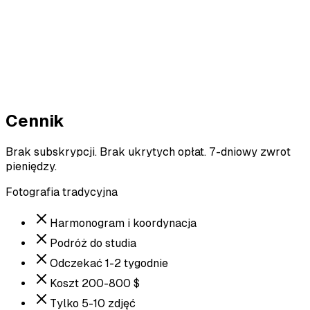
Zdjęcie #1 — Kawiarnia
9.1
/ 10
Zdjęcie #2 — Plener casual
8.6
/ 10
Zdjęcie #3 — Poza studyjna
5.8
/ 10
Cennik
Brak subskrypcji. Brak ukrytych opłat. 7-dniowy zwrot
pieniędzy.
Fotografia tradycyjna
Harmonogram i koordynacja
Podróż do studia
Odczekać 1-2 tygodnie
Koszt 200-800 $
Tylko 5-10 zdjęć