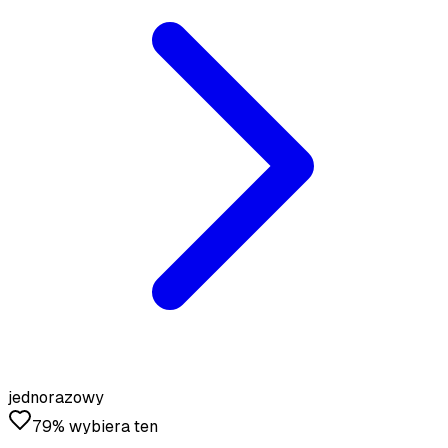
★
★
★
★
★
Dostałem naprawdę dobre zdjęcia po zastosowaniu się do
wytycznych przesyłania. Dużo taniej niż wynajęcie
fotografa.
Sofia Chen
@sofiachen
★
★
★
★
★
Zdjęcia wyglądają dość realistycznie, pomogły mi dostać
więcej dopasowań na Bumble. Nie wszystkie są idealne,
ale zdecydowanie warte swojej ceny.
jednorazowy
79% wybiera ten
Diego Rodriguez