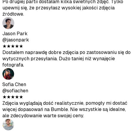
Zdjęcia wyglądają dość realistycznie, pomogły mi dostać
więcej dopasowań na Bumble. Nie wszystkie są idealne,
ale zdecydowanie warte swojej ceny.
Diego Rodriguez
@diegorod
★
★
★
★
★
Byłem sceptyczny na początku, ale wyniki są solidne.
Zdjęcia wygenerowane przez AI dobrze komponują się z
moimi prawdziwymi.
Ava Thompson
@avathompson
★
★
★
★
★
Wreszcie pozbyłam się niezręcznych selfie. Dostaję
znacznie więcej uwagi na Hinge odkąd zaktualizowałam
profil tymi zdjęciami.