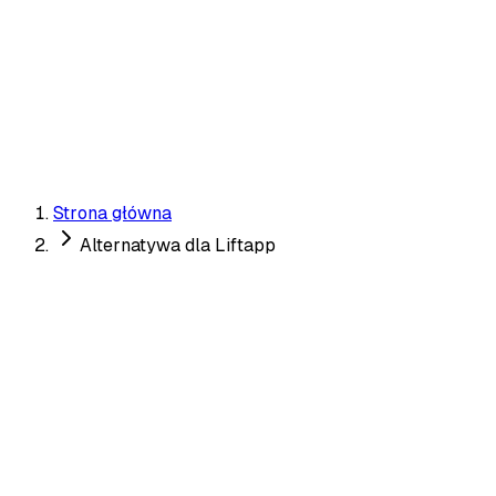
Realness Score
✗
✓ Unikalne
Pobierz Moje Zdjęcia Randkowe →
Strona główna
Alternatywa dla Liftapp