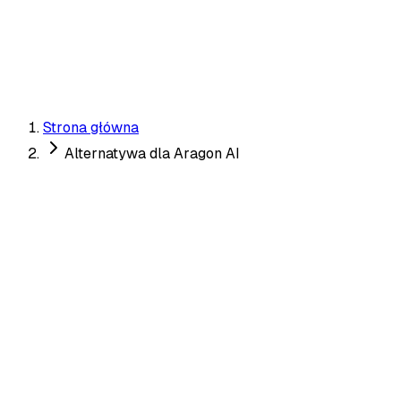
✓ Specjalistyczne
Pobierz moje zdjęcia randkowe →
Strona główna
Alternatywa dla Aragon AI