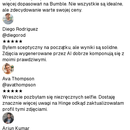
★
★
★
★
★
Wreszcie pozbyłam się niezręcznych selfie. Dostaję
znacznie więcej uwagi na Hinge odkąd zaktualizowałam
profil tymi zdjęciami.
Arjun Kumar
@arjunkumar
★
★
★
★
★
Wyniki są dobre, nie tak dobre jak profesjonalne zdjęcia,
ale pomagają urozmaicić profil. Świetny stosunek jakości
do ceny.
Mia Mitchell
@miamitchell
★
★
★
★
★
Po drugiej partii dostałam kilka świetnych zdjęć. Tylko
upewnij się, że przesyłasz wysokiej jakości zdjęcia
źródłowe.