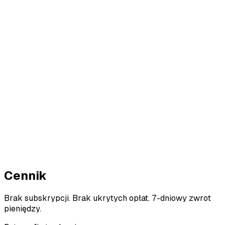
Zdjęcie #1 — Na zewnątrz
9.2
/ 10
Zdjęcie #2 — Kawiarnia
8.7
/ 10
Zdjęcie #3 — Poza studyjna
6.1
/ 10
Cennik
Brak subskrypcji. Brak ukrytych opłat. 7-dniowy zwrot
pieniędzy.