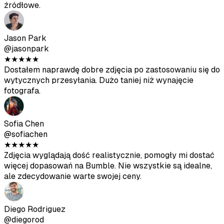
Zdjęcia wyglądają dość realistycznie, pomogły mi dostać
więcej dopasowań na Bumble. Nie wszystkie są idealne,
ale zdecydowanie warte swojej ceny.
Diego Rodriguez
@diegorod
★
★
★
★
★
Byłem sceptyczny na początku, ale wyniki są solidne.
Zdjęcia wygenerowane przez AI dobrze komponują się z
moimi prawdziwymi.
Ava Thompson
@avathompson
★
★
★
★
★
Wreszcie pozbyłam się niezręcznych selfie. Dostaję
znacznie więcej uwagi na Hinge odkąd zaktualizowałam
profil tymi zdjęciami.