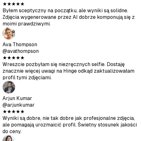
Arjun Kumar
@arjunkumar
★
★
★
★
★
Wyniki są dobre, nie tak dobre jak profesjonalne zdjęcia,
ale pomagają urozmaicić profil. Świetny stosunek jakości
do ceny.
Mia Mitchell
@miamitchell
★
★
★
★
★
Po drugiej partii dostałam kilka świetnych zdjęć. Tylko
upewnij się, że przesyłasz wysokiej jakości zdjęcia
źródłowe.
Jason Park
@jasonpark
★
★
★
★
★
Dostałem naprawdę dobre zdjęcia po zastosowaniu się do
wytycznych przesyłania. Dużo taniej niż wynajęcie