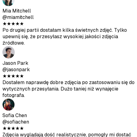
fotografa.
Sofia Chen
@sofiachen
★
★
★
★
★
Zdjęcia wyglądają dość realistycznie, pomogły mi dostać
więcej dopasowań na Bumble. Nie wszystkie są idealne,
ale zdecydowanie warte swojej ceny.
Diego Rodriguez
@diegorod
★
★
★
★
★
Byłem sceptyczny na początku, ale wyniki są solidne.
Zdjęcia wygenerowane przez AI dobrze komponują się z
moimi prawdziwymi.
Ava Thompson
@avathompson