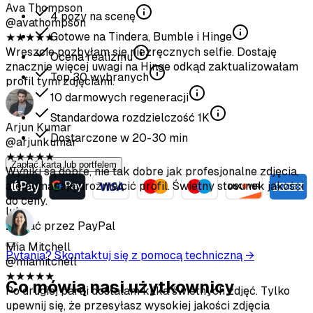
4
pozy na scenę
Gotowe na Tindera, Bumble i Hinge
Ocena realizmu
Top
30
wybranych
10
darmowych regeneracji
Standardowa rozdzielczość
1K
Dostarczone w
20-30
min
Zapłać kartą lub portfelem
★
★
★
★
★
Dostałem naprawdę dobre zdjęcia po zastosowaniu się do
lub
wytycznych przesyłania. Dużo taniej niż wynajęcie
Zapłać przez PayPal
fotografa.
Pytania? Skontaktuj się z pomocą techniczną →
Sofia Chen
Co mówią nasi użytkownicy
@sofiachen
★
★
★
★
★