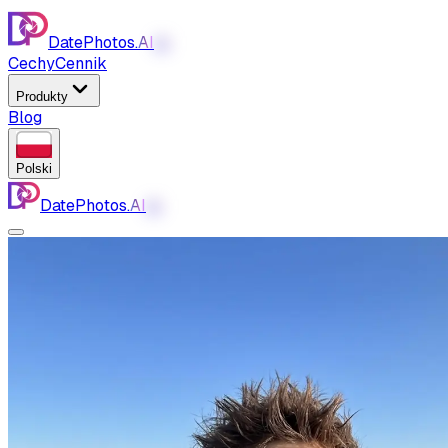
DatePhotos.
AI
AI
Cechy
Cennik
Produkty
Blog
Polski
DatePhotos.
AI
AI