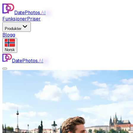
DatePhotos.
AI
AI
Funksjoner
Priser
Produkter
Blogg
Norsk
DatePhotos.
AI
AI