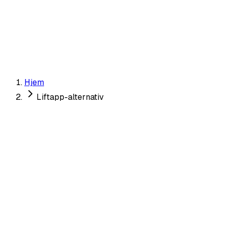
✓ Unik
Få Mine Datingbilder →
Hjem
Liftapp-alternativ