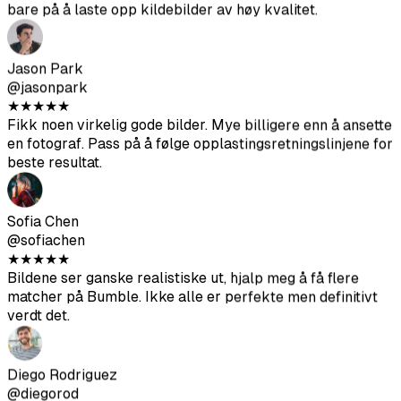
Bildene ser ganske realistiske ut, hjalp meg å få flere
matcher på Bumble. Ikke alle er perfekte men definitivt
verdt det.
Diego Rodriguez
@diegorod
★
★
★
★
★
Var skeptisk i begynnelsen men resultatene er solide. De
AI-genererte bildene blandes godt med mine ekte bilder.
Ava Thompson
@avathompson
★
★
★
★
★
Endelig kvittet meg med mine pinlige selfier. Får mye mer
oppmerksomhet på Hinge siden jeg oppdaterte profilen
min med disse.
Arjun Kumar