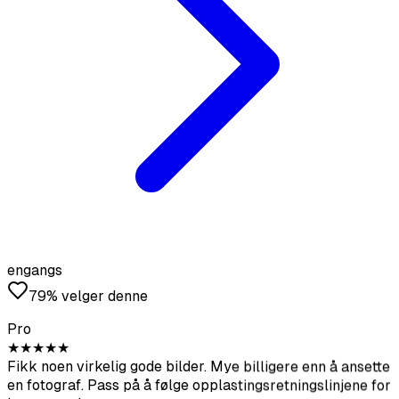
★
★
★
★
★
Fikk noen virkelig gode bilder. Mye billigere enn å ansette
en fotograf. Pass på å følge opplastingsretningslinjene for
beste resultat.
Sofia Chen
@sofiachen
★
★
★
★
★
Bildene ser ganske realistiske ut, hjalp meg å få flere
matcher på Bumble. Ikke alle er perfekte men definitivt
engangs
verdt det.
79% velger denne
Pro
Diego Rodriguez
@diegorod
★
★
★
★
★