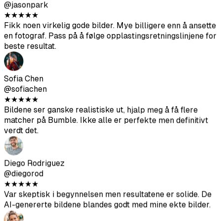
Diego Rodriguez
@diegorod
★
★
★
★
★
Var skeptisk i begynnelsen men resultatene er solide. De
AI-genererte bildene blandes godt med mine ekte bilder.
Ava Thompson
@avathompson
★
★
★
★
★
Endelig kvittet meg med mine pinlige selfier. Får mye mer
oppmerksomhet på Hinge siden jeg oppdaterte profilen
min med disse.
Arjun Kumar
@arjunkumar
★
★
★
★
★
Resultatene er gode, ikke like bra som profesjonelle
bilder men de hjelper til med å variere profilen din. Flott