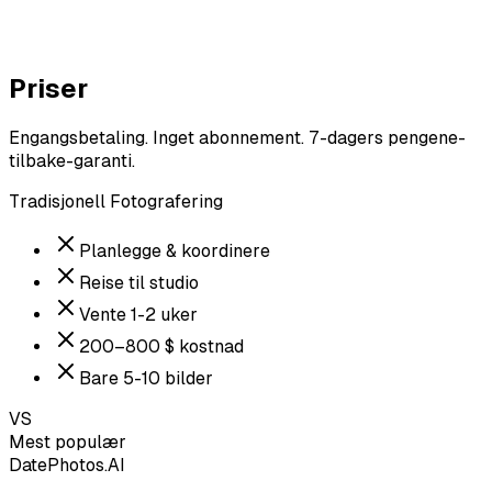
Foto #3 — Studio-positur
5.8
/ 10
Priser
Engangsbetaling. Inget abonnement. 7-dagers pengene-
tilbake-garanti.
Tradisjonell Fotografering
Planlegge & koordinere
Reise til studio
Vente 1-2 uker
200–800 $ kostnad
Bare 5-10 bilder
VS
Mest populær
DatePhotos.AI