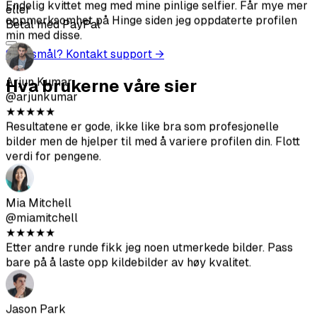
@miamitchell
eller
★
★
★
★
★
Betal med PayPal
Etter andre runde fikk jeg noen utmerkede bilder. Pass
bare på å laste opp kildebilder av høy kvalitet.
Spørsmål? Kontakt support →
Hva brukerne våre sier
Jason Park
@jasonpark
★
★
★
★
★
Fikk noen virkelig gode bilder. Mye billigere enn å ansette
en fotograf. Pass på å følge opplastingsretningslinjene for
beste resultat.
Sofia Chen
@sofiachen
★
★
★
★
★
Bildene ser ganske realistiske ut, hjalp meg å få flere
matcher på Bumble. Ikke alle er perfekte men definitivt
verdt det.