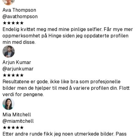
verdi for pengene.
Mia Mitchell
@miamitchell
★
★
★
★
★
Etter andre runde fikk jeg noen utmerkede bilder. Pass
bare på å laste opp kildebilder av høy kvalitet.
Jason Park
@jasonpark
★
★
★
★
★
Fikk noen virkelig gode bilder. Mye billigere enn å ansette
en fotograf. Pass på å følge opplastingsretningslinjene for
beste resultat.
Sofia Chen
@sofiachen
★
★
★
★
★