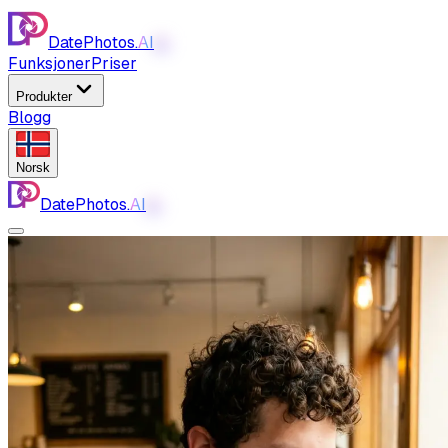
DatePhotos.
AI
AI
Funksjoner
Priser
Produkter
Blogg
Norsk
DatePhotos.
AI
AI