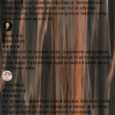
Lucas Berg
@lucasberg
★
★
★
★
★
For prisen er det definitivt verdt å prøve. Ikke hvert bilde
er perfekt men du får så mange alternativer at du finner
mange gode. Mye billigere enn min mislykkede
fotografering i fjor.
Oliver Taylor
@olivertaylor
★
★
★
★
★
Resultatene er solide totalt sett. Den plattformspesifikke
optimaliseringen for Tinder/Bumble gir mening. Eneste
klage er at noen bilder har dette litt 'for perfekte'
utseendet, men de fleste ser naturlige nok ut.
Daniel Foster
@danielfoster
★
★
★
★
★