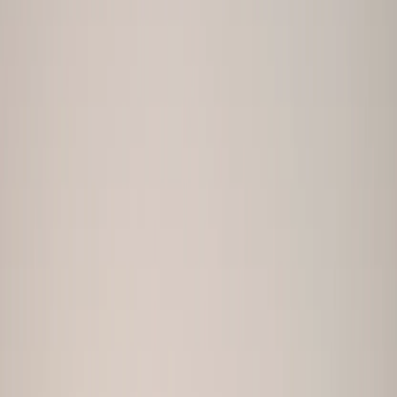
Kvinne-Først Plattformdynamikk
72 % av Bumble-brukere søker alvorlige forhold. Vår AI
optimaliserer for varme, tilgjengelighet og autentisitet -
kvalitetene som fører til meningsfulle samtaler når du tar
første skritt.
Kvinne-Kuratert Scenelibiotek
Velg fra 10 eksklusivt kvinne-kuraterte scener:
blomstermarkeder, yogastudioer, vinsmak, kafeer,
butikker, ballettsstudioer, spa, piknikker og mer. Hver
scene designet for å vise femininitet og personlighet.
Best Photo-rotasjon trenger alternativer