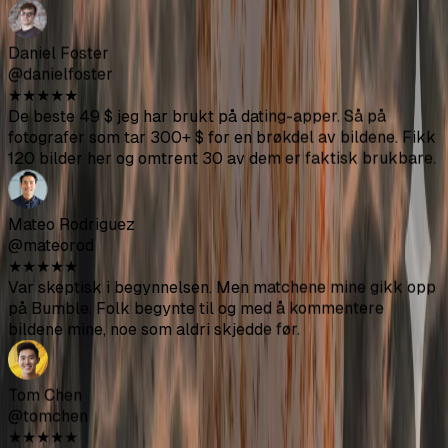
bildene mine, noe som aldri skjedde før.
Tom Chen
@tomchen
★
★
★
★
★
Bildene ser overraskende naturlige ut. Vennene mine
trodde jeg bare hadde ansatt noen for en uformell
fotografering. Naturalitetsscore-greia er faktisk nyttig -
jeg brukte bare de over 85.
Daniel Kim
@danielkim
★
★
★
★
★
Tok omtrent 25 minutter totalt. Oppdaterte alle appene
mine med de nye bildene og la merke til en forskjell innen
et par dager. Samtalene er også av bedre kvalitet på en
eller annen måte.