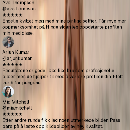
Mia Mitchell
@miamitchell
★
★
★
★
★
Etter andre runde fikk jeg noen utmerkede bilder. Pass
bare på å laste opp kildebilder av høy kvalitet.
Jason Park
@jasonpark
★
★
★
★
★
Fikk noen virkelig gode bilder. Mye billigere enn å ansette
en fotograf. Pass på å følge opplastingsretningslinjene for
beste resultat.
Sofia Chen
@sofiachen
★
★
★
★
★