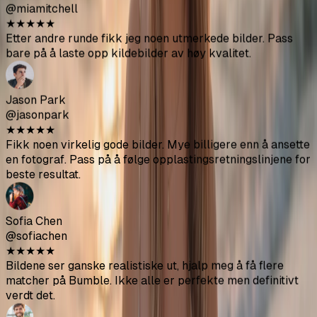
Sofia Chen
@sofiachen
★
★
★
★
★
Bildene ser ganske realistiske ut, hjalp meg å få flere
matcher på Bumble. Ikke alle er perfekte men definitivt
verdt det.
Diego Rodriguez
@diegorod
★
★
★
★
★
Var skeptisk i begynnelsen men resultatene er solide. De
AI-genererte bildene blandes godt med mine ekte bilder.
Ava Thompson
@avathompson
★
★
★
★
★
Endelig kvittet meg med mine pinlige selfier. Får mye mer
oppmerksomhet på Hinge siden jeg oppdaterte profilen