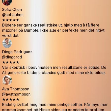
Pro
Basic
Pro
Ultimate
120
AI-genererte bilder
35
scener
4
positurer per scene
Klar for Tinder, Bumble og Hinge
Realness-skår
Topp
30
valgt
10
gratis regenereringer
Standard
1K
-oppløsning
Levert på
20-30
min