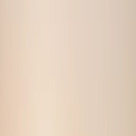
Lag Mine Bilder
Slik Fungerer Det
Mangfold Bildene Dine
Én opplasting, 180 bilder tilbake — hver scene unik, ingen
gjentakelser. Velg dem som matcher din stil.
Bedre Lys, Bedre Vinkler
AI-en vår gjør bildene dine skarpere og mer flatterende,
samtidig som de fortsatt ligner deg. De fleste bildene
scorer 85+ på realisme for naturlige datingprofiler.
Over 40 Scenevariasjoner
Vår AI genererer bilder på kafeer, strender,
treningssentre, gatebilder og mer. Hver scene har 3-4