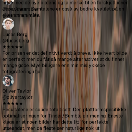
★
★
★
★
★
De beste 49 $ jeg har brukt på dating-apper. Så på
fotografer som tar 300+ $ for en brøkdel av bildene. Fikk
120 bilder her og omtrent 30 av dem er faktisk brukbare.
Mateo Rodriguez
@mateorod
★
★
★
★
★
Var skeptisk i begynnelsen. Men matchene mine gikk opp
på Bumble. Folk begynte til og med å kommentere