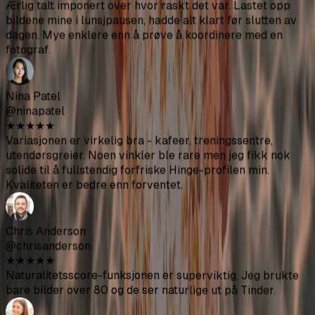
Hannah Lee
@hannahlee
★
★
★
★
★
Begynte å få mye flere matcher etter å ha oppdatert
profilen min med disse. Gikk fra kanskje 5 liker i uken til
20+. Noen få bilder ser litt for polerte ut men de fleste
blandes perfekt med mine vanlige.
Jake Morrison
@jakemorrison
★
★
★
★
★
Ærlig talt imponert over hvor raskt det var. Lastet opp
bildene mine i lunsjpausen, hadde alt klart før slutten av
dagen. Mye enklere enn å prøve å koordinere med en
fotograf.
Nina Patel