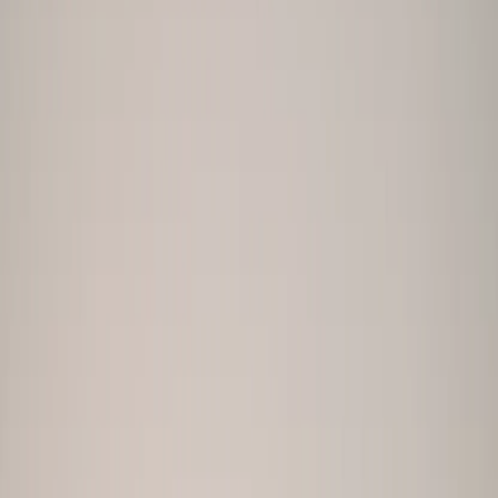
Lag Mine Bumble Bilder
80-180 unique photos • Privacy-first • One-time payment
Optimized for
Hjem
Bumble Bilder for Kvinner
Ekte Mennesker, Ekte Resultater