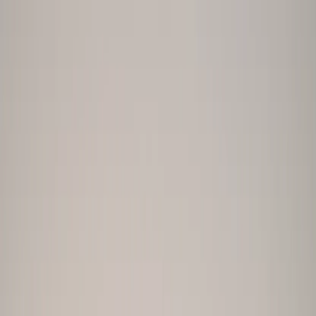
DatePhotos.
AI
AI
Funksjoner
Priser
Produkter
Blogg
Norsk
DatePhotos.
AI
AI
🏆
#1 Bumble Bilder for Kvinner
Bumble Bilder for Kvinner:
Selvsikker & Feminin
Profesjonelle AI-bilder for Bumble-kvinner på 20
minutter. Vis selvtillit og femininitet når du tar første
skritt.