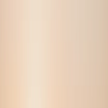
forskjellige positurer.
Gratis Regenerering
Ikke fornøyd med et bilde? Regenerer det gratis. 5–20
forsøk per prosjekt, ingen ekstra kostnad.
Priser
Engangsbetaling. Inget abonnement. 7-dagers pengene-
tilbake-garanti.
Tradisjonell Fotografering
Planlegge & koordinere
Reise til studio
Vente 1-2 uker
200–800 $ kostnad
Bare 5-10 bilder