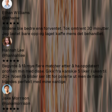
Chris Anderson
@chrisanderson
★
★
★
★
★
Naturalitetsscore-funksjonen er superviktig. Jeg brukte
bare bilder over 80 og de ser naturlige ut på Tinder.
Priya Singh
@priyasingh
★
★
★
★
★
Noen bilder er veldig brukbare hvis du mater det riktig.
Plattformoptimaliseringen for forskjellige apper er et fint
tillegg.
Ethan Williams
@ethanw
★
★
★
★
★
Bildene ble bedre enn forventet. Tok omtrent 30 minutter.
Jeg lastet bare opp og laget kaffe mens det behandlet.