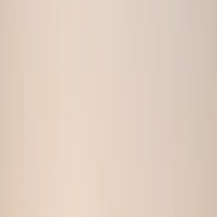
Bumble Optimalisert
Spa & Velvære
Bumble Optimalisert
Elegant Piknik
Bumble Optimalisert
Sminke-Bord
Bumble Optimalisert
Strand-Solnedgang
Pro & Ultimate planene inkluderer alle 40+ scener med
flere antrekksvariasjoner