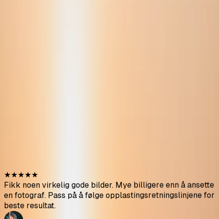
engangs
79% velger denne