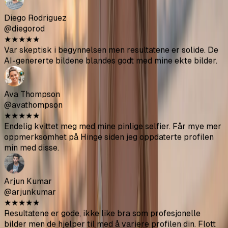
min med disse.
Arjun Kumar
@arjunkumar
★
★
★
★
★
Resultatene er gode, ikke like bra som profesjonelle
bilder men de hjelper til med å variere profilen din. Flott
verdi for pengene.
Mia Mitchell
@miamitchell
★
★
★
★
★
Etter andre runde fikk jeg noen utmerkede bilder. Pass
bare på å laste opp kildebilder av høy kvalitet.
Jason Park
@jasonpark
★
★
★
★
★