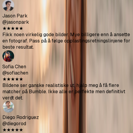
Bildene ser ganske realistiske ut, hjalp meg å få flere
matcher på Bumble. Ikke alle er perfekte men definitivt
verdt det.
Diego Rodriguez
@diegorod
★
★
★
★
★
Var skeptisk i begynnelsen men resultatene er solide. De
AI-genererte bildene blandes godt med mine ekte bilder.
Ava Thompson
@avathompson
★
★
★
★
★
Endelig kvittet meg med mine pinlige selfier. Får mye mer
oppmerksomhet på Hinge siden jeg oppdaterte profilen
min med disse.
Arjun Kumar