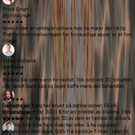
@ninapatel
★
★
★
★
★
Variasjonen er virkelig bra - kafeer, treningssentre,
utendørsgreier. Noen vinkler ble rare men jeg fikk nok
solide til å fullstendig forfriske Hinge-profilen min.
Kvaliteten er bedre enn forventet.
Chris Anderson
@chrisanderson