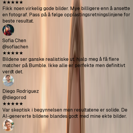
Diego Rodriguez
@diegorod
★
★
★
★
★
Var skeptisk i begynnelsen men resultatene er solide. De
AI-genererte bildene blandes godt med mine ekte bilder.
Ava Thompson
@avathompson
★
★
★
★
★
Endelig kvittet meg med mine pinlige selfier. Får mye mer
oppmerksomhet på Hinge siden jeg oppdaterte profilen
min med disse.
Arjun Kumar
@arjunkumar
★
★
★
★
★
Resultatene er gode, ikke like bra som profesjonelle
bilder men de hjelper til med å variere profilen din. Flott
verdi for pengene.