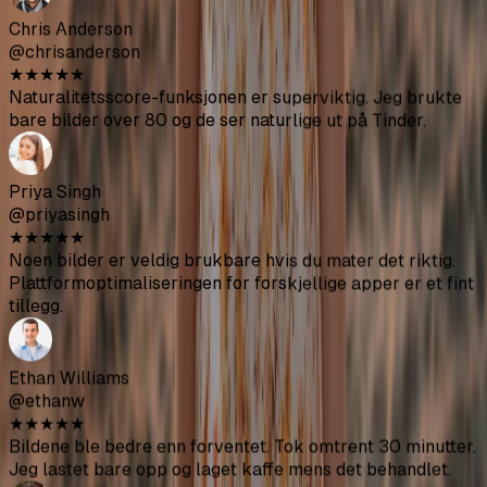
bildene mine i lunsjpausen, hadde alt klart før slutten av
dagen. Mye enklere enn å prøve å koordinere med en
fotograf.
Nina Patel
@ninapatel
★
★
★
★
★
Variasjonen er virkelig bra - kafeer, treningssentre,
utendørsgreier. Noen vinkler ble rare men jeg fikk nok
solide til å fullstendig forfriske Hinge-profilen min.
Kvaliteten er bedre enn forventet.
Chris Anderson
@chrisanderson
★
★
★
★
★
Naturalitetsscore-funksjonen er superviktig. Jeg brukte
bare bilder over 80 og de ser naturlige ut på Tinder.