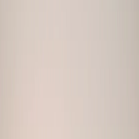
Bumble kan rotere de første bildene dine, så profilen bør
ha flere sterke åpnere. Med 80-180 alternativer kan du
teste varme ansiktsbilder, helkroppsbilder og
livsstilsscener.
Autentisitet som bygger tillit
Realness Score 85+ hjelper bildene med å virke
troverdige, ansiktskonsistente og egnet for Bumble uten
et overfiltrert eller syntetisk utseende.
10 Utvalgte Scener Designet for
Kvinner på Bumble
Hver scene optimalisert for varme, autentisitet og
tilgjengelighet - kvalitetene Bumble-matcher
responderer på.
Bumble Optimalisert
Blomstermarked