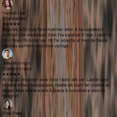
Priya Singh
@priyasingh
★
★
★
★
★
Noen bilder er veldig brukbare hvis du mater det riktig.
Plattformoptimaliseringen for forskjellige apper er et fint
tillegg.
Ethan Williams
@ethanw
★
★
★
★
★
Bildene ble bedre enn forventet. Tok omtrent 30 minutter.
Jeg lastet bare opp og laget kaffe mens det behandlet.
Hannah Lee
@hannahlee
★
★
★
★
★
Begynte å få mye flere matcher etter å ha oppdatert
profilen min med disse. Gikk fra kanskje 5 liker i uken til