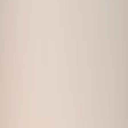
Bumble Optimalisert
Koselig Kafé
Bumble Optimalisert
Yoga-Studio
Bumble Optimalisert
Vinsmaking
Bumble Optimalisert
Motebutikk
Bumble Optimalisert
Ballett-Studio