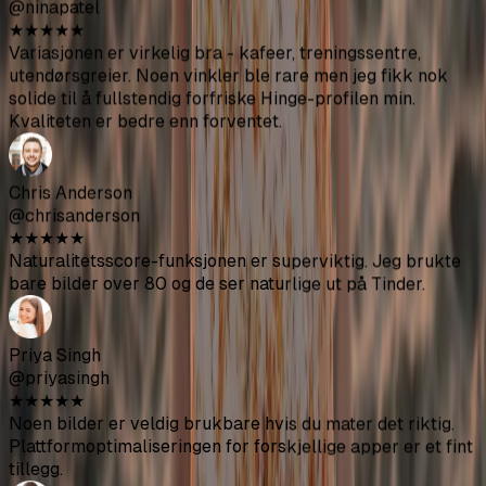
20+. Noen få bilder ser litt for polerte ut men de fleste
blandes perfekt med mine vanlige.
Jake Morrison
@jakemorrison
★
★
★
★
★
Ærlig talt imponert over hvor raskt det var. Lastet opp
bildene mine i lunsjpausen, hadde alt klart før slutten av
dagen. Mye enklere enn å prøve å koordinere med en
fotograf.
Nina Patel
@ninapatel
★
★
★
★
★
Variasjonen er virkelig bra - kafeer, treningssentre,
utendørsgreier. Noen vinkler ble rare men jeg fikk nok
solide til å fullstendig forfriske Hinge-profilen min.
Kvaliteten er bedre enn forventet.