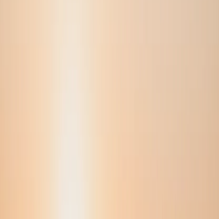
VS
Mest populær
DatePhotos.AI
20-30 min levering
80-180 AI-bilder
45 varierte scener
29 $–79 $ engangs
7-dagers pengene-tilbake
Lær mer