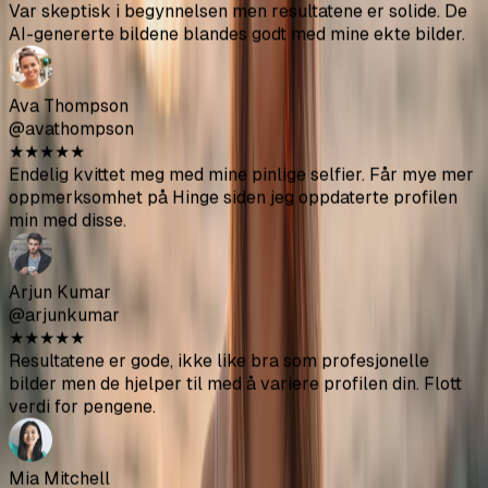
@arjunkumar
★
★
★
★
★
Resultatene er gode, ikke like bra som profesjonelle
bilder men de hjelper til med å variere profilen din. Flott
verdi for pengene.
Mia Mitchell
@miamitchell
★
★
★
★
★
Etter andre runde fikk jeg noen utmerkede bilder. Pass
bare på å laste opp kildebilder av høy kvalitet.
Jason Park
@jasonpark
★
★
★
★
★
Fikk noen virkelig gode bilder. Mye billigere enn å ansette
en fotograf. Pass på å følge opplastingsretningslinjene for
beste resultat.