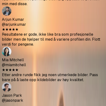
Betal med kort eller wallet
eller
Betal med PayPal
Spørsmål? Kontakt support →
★
★
★
★
★
Fikk noen virkelig gode bilder. Mye billigere enn å ansette
Hva brukerne våre sier
en fotograf. Pass på å følge opplastingsretningslinjene for
beste resultat.
Sofia Chen
@sofiachen
★
★
★
★
★
Bildene ser ganske realistiske ut, hjalp meg å få flere
matcher på Bumble. Ikke alle er perfekte men definitivt
verdt det.