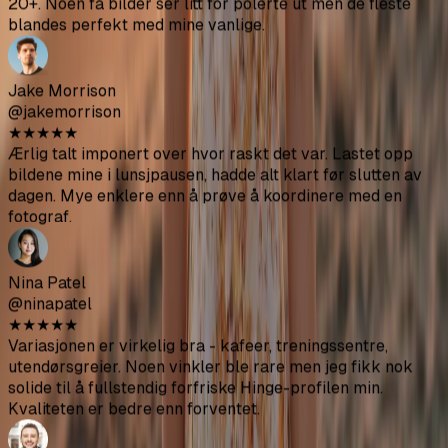
Ethan Williams
@ethanw
★
★
★
★
★
Bildene ble bedre enn forventet. Tok omtrent 30 minutter.
Jeg lastet bare opp og laget kaffe mens det behandlet.
Hannah Lee
@hannahlee
★
★
★
★
★
Begynte å få mye flere matcher etter å ha oppdatert
profilen min med disse. Gikk fra kanskje 5 liker i uken til
20+. Noen få bilder ser litt for polerte ut men de fleste
blandes perfekt med mine vanlige.
Jake Morrison
@jakemorrison
★
★
★
★
★
Ærlig talt imponert over hvor raskt det var. Lastet opp