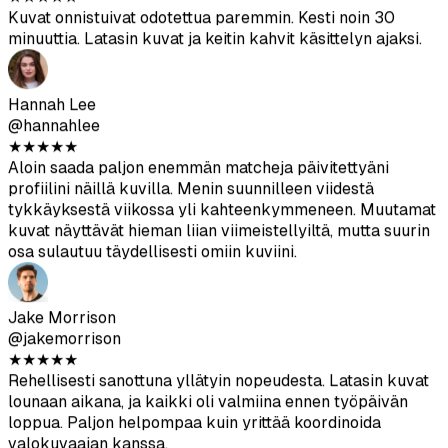
oikein. Eri sovellusten alustaoptimointi on mukava lisä.
Ethan Williams
@ethanw
★
★
★
★
★
Kuvat onnistuivat odotettua paremmin. Kesti noin 30
minuuttia. Latasin kuvat ja keitin kahvit käsittelyn ajaksi.
Hannah Lee
@hannahlee
★
★
★
★
★
Aloin saada paljon enemmän matcheja päivitettyäni
profiilini näillä kuvilla. Menin suunnilleen viidestä
tykkäyksestä viikossa yli kahteenkymmeneen. Muutamat
kuvat näyttävät hieman liian viimeistellyiltä, mutta suurin
osa sulautuu täydellisesti omiin kuviini.