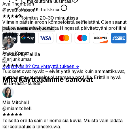
10
maksutonta uusintaa
Vakio
1K
-tarkkuus
Toimitus
20-30
minuutissa
Arjun Kumar
@arjunkumar
Maksa kortilla tai lompakolla
★
★
★
★
★
Tulokset ovat hyvät – eivät yhtä hyvät kuin ammattikuvat,
mutta auttavat monipuolistamaan profiilia. Erittäin hyvä
tai
hinta-laatu-suhde.
Maksa PayPalilla
Kysymyksiä? Ota yhteyttä tukeen →
Mia Mitchell
@miamitchell
Mitä käyttäjämme sanovat
★
★
★
★
★
Toisella erällä sain erinomaisia kuvia. Muista vain ladata
korkealaatuisia lähdekuvia.
Jason Park
@jasonpark
★
★
★
★
★