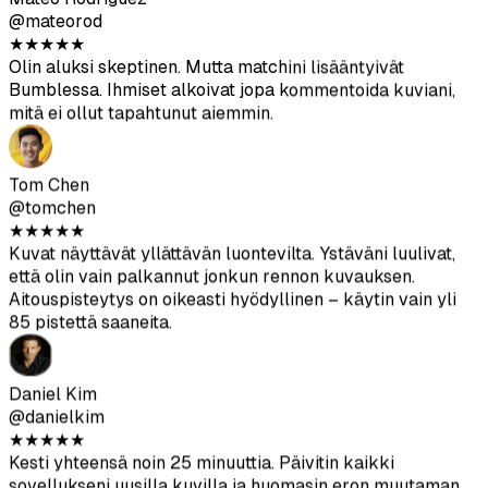
Tom Chen
@tomchen
★
★
★
★
★
Kuvat näyttävät yllättävän luontevilta. Ystäväni luulivat,
että olin vain palkannut jonkun rennon kuvauksen.
Aitouspisteytys on oikeasti hyödyllinen – käytin vain yli
85 pistettä saaneita.
Daniel Kim
@danielkim
★
★
★
★
★
Kesti yhteensä noin 25 minuuttia. Päivitin kaikki
sovellukseni uusilla kuvilla ja huomasin eron muutaman
päivän kuluessa. Myös keskustelut ovat jotenkin
laadukkaampaa.
Lucas Berg
@lucasberg