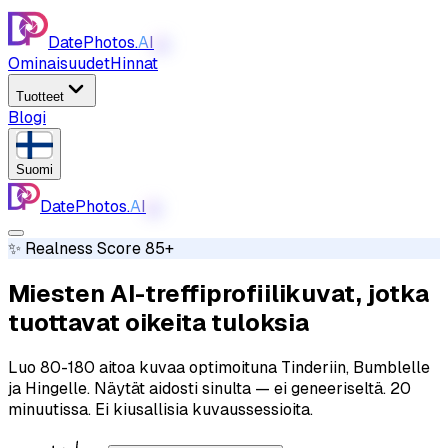
DatePhotos.
AI
AI
Ominaisuudet
Hinnat
Tuotteet
Blogi
Suomi
DatePhotos.
AI
AI
✨ Realness Score 85+
Miesten AI-treffiprofiilikuvat, jotka
tuottavat oikeita tuloksia
Luo 80-180 aitoa kuvaa optimoituna Tinderiin, Bumblelle
ja Hingelle. Näytät aidosti sinulta — ei geneeriseltä. 20
minuutissa. Ei kiusallisia kuvaussessioita.