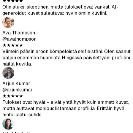
@avathompson
★
★
★
★
★
Viimein pääsin eroon kömpelöistä selfieistäni. Olen saanut
paljon enemmän huomiota Hingessä päivitettyäni profiilini
näillä kuvilla.
Arjun Kumar
@arjunkumar
★
★
★
★
★
Tulokset ovat hyvät – eivät yhtä hyvät kuin ammattikuvat,
mutta auttavat monipuolistamaan profiilia. Erittäin hyvä
hinta-laatu-suhde.
Mia Mitchell
@miamitchell
★
★
★
★
★
Toisella erällä sain erinomaisia kuvia. Muista vain ladata
korkealaatuisia lähdekuvia.