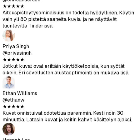
Jotkut kuvakulmat menivät vähän pieleen, mutta sain
tarpeeksi hyviä kuvia päivittääkseni Hinge-profiilini
kokonaan. Laatu on parempi kuin odotin.
Chris Anderson
@chrisanderson
★
★
★
★
★
Aitouspisteytysominaisuus on todella hyödyllinen. Käytin
vain yli 80 pistettä saaneita kuvia, ja ne näyttävät
luontevilta Tinderissä.
Priya Singh
@priyasingh
★
★
★
★
★
Jotkut kuvat ovat erittäin käyttökelpoisia, kun syötät
★
★
★
★
★
oikein. Eri sovellusten alustaoptimointi on mukava lisä.
Paras 49 $, jonka olen koskaan käyttänyt
deittisovelluksiin. Katselin valokuvaajia, jotka veloittavat
yli 300 $ murto-osasta kuvia. Sain täältä 120 kuvaa, joista
Ethan Williams
noin 30 on oikeasti käyttökelpoisia.