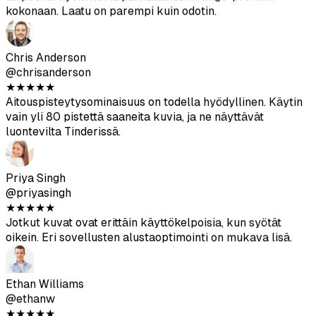
Nina Patel
@ninapatel
★
★
★
★
★
Valikoima on todella hyvä – kahvilat, salit, ulkoilma.
Jotkut kuvakulmat menivät vähän pieleen, mutta sain
tarpeeksi hyviä kuvia päivittääkseni Hinge-profiilini
kokonaan. Laatu on parempi kuin odotin.
Chris Anderson
@chrisanderson
★
★
★
★
★
Aitouspisteytysominaisuus on todella hyödyllinen. Käytin
vain yli 80 pistettä saaneita kuvia, ja ne näyttävät
luontevilta Tinderissä.
Priya Singh
@priyasingh
★
★
★
★
★
Jotkut kuvat ovat erittäin käyttökelpoisia, kun syötät