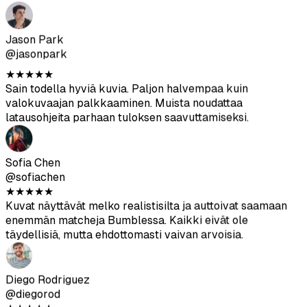
Sain todella hyviä kuvia. Paljon halvempaa kuin
valokuvaajan palkkaaminen. Muista noudattaa
latausohjeita parhaan tuloksen saavuttamiseksi.
Sofia Chen
@sofiachen
★
★
★
★
★
Kuvat näyttävät melko realistisilta ja auttoivat saamaan
enemmän matcheja Bumblessa. Kaikki eivät ole
täydellisiä, mutta ehdottomasti vaivan arvoisia.
Diego Rodriguez
@diegorod
★
★
★
★
★
Olin aluksi skeptinen, mutta tulokset ovat vankat. AI-
generoidut kuvat sulautuvat hyvin omiin kuviini.
Ava Thompson