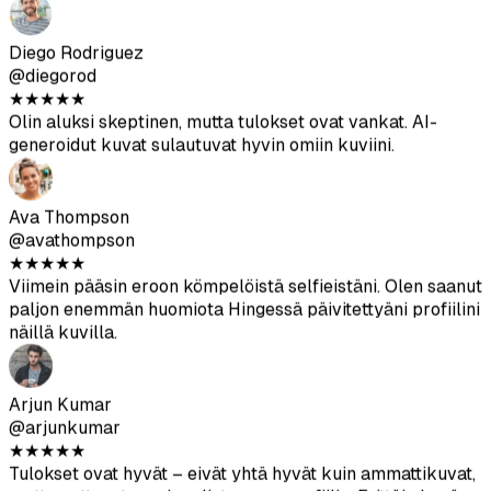
generoidut kuvat sulautuvat hyvin omiin kuviini.
Ava Thompson
@avathompson
★
★
★
★
★
Viimein pääsin eroon kömpelöistä selfieistäni. Olen saanut
paljon enemmän huomiota Hingessä päivitettyäni profiilini
näillä kuvilla.
Arjun Kumar
@arjunkumar
★
★
★
★
★
Tulokset ovat hyvät – eivät yhtä hyvät kuin ammattikuvat,
mutta auttavat monipuolistamaan profiilia. Erittäin hyvä
hinta-laatu-suhde.
Mia Mitchell
@miamitchell