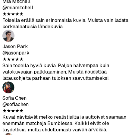
Jason Park
@jasonpark
★
★
★
★
★
Sain todella hyviä kuvia. Paljon halvempaa kuin
valokuvaajan palkkaaminen. Muista noudattaa
latausohjeita parhaan tuloksen saavuttamiseksi.
Sofia Chen
@sofiachen
★
★
★
★
★
Kuvat näyttävät melko realistisilta ja auttoivat saamaan
enemmän matcheja Bumblessa. Kaikki eivät ole
täydellisiä, mutta ehdottomasti vaivan arvoisia.
Diego Rodriguez
@diegorod
★
★
★
★
★
Olin aluksi skeptinen, mutta tulokset ovat vankat. AI-