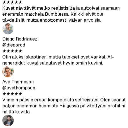
Diego Rodriguez
@diegorod
★
★
★
★
★
Olin aluksi skeptinen, mutta tulokset ovat vankat. AI-
generoidut kuvat sulautuvat hyvin omiin kuviini.
Ava Thompson
@avathompson
★
★
★
★
★
Viimein pääsin eroon kömpelöistä selfieistäni. Olen saanut
paljon enemmän huomiota Hingessä päivitettyäni profiilini
näillä kuvilla.
Arjun Kumar
@arjunkumar
★
★
★
★
★
Tulokset ovat hyvät – eivät yhtä hyvät kuin ammattikuvat,
mutta auttavat monipuolistamaan profiilia. Erittäin hyvä
hinta-laatu-suhde.