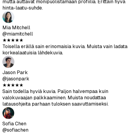
★
★
★
★
★
Toisella erällä sain erinomaisia kuvia. Muista vain ladata
korkealaatuisia lähdekuvia.
Jason Park
@jasonpark
★
★
★
★
★
Sain todella hyviä kuvia. Paljon halvempaa kuin
valokuvaajan palkkaaminen. Muista noudattaa
latausohjeita parhaan tuloksen saavuttamiseksi.
Sofia Chen
@sofiachen
★
★
★
★
★
Kuvat näyttävät melko realistisilta ja auttoivat saamaan
enemmän matcheja Bumblessa. Kaikki eivät ole
täydellisiä, mutta ehdottomasti vaivan arvoisia.