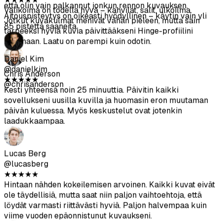
@danielkim
loppua. Paljon helpompaa kuin yrittää koordinoida
★
★
★
★
★
valokuvaajan kanssa.
Kesti yhteensä noin 25 minuuttia. Päivitin kaikki
sovellukseni uusilla kuvilla ja huomasin eron muutaman
päivän kuluessa. Myös keskustelut ovat jotenkin
Nina Patel
laadukkaampaa.
@ninapatel
★
★
★
★
★
Valikoima on todella hyvä – kahvilat, salit, ulkoilma.
Lucas Berg
Jotkut kuvakulmat menivät vähän pieleen, mutta sain
@lucasberg
tarpeeksi hyviä kuvia päivittääkseni Hinge-profiilini
★
★
★
★
★
kokonaan. Laatu on parempi kuin odotin.
Hintaan nähden kokeilemisen arvoinen. Kaikki kuvat eivät
ole täydellisiä, mutta saat niin paljon vaihtoehtoja, että
löydät varmasti riittävästi hyviä. Paljon halvempaa kuin
Chris Anderson
viime vuoden epäonnistunut kuvaukseni.
@chrisanderson
Oliver Taylor
@olivertaylor
★
★
★
★
★
Tulokset ovat kaiken kaikkiaan vankat. Tinder/Bumble-
alustakohtainen optimointi on järkevää. Ainoa valitukseni