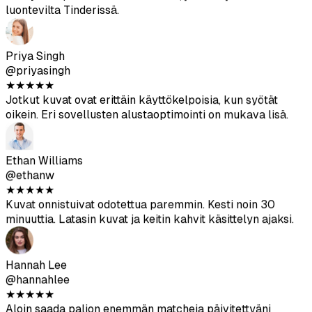
★
★
★
★
★
Aitouspisteytysominaisuus on todella hyödyllinen. Käytin
vain yli 80 pistettä saaneita kuvia, ja ne näyttävät
luontevilta Tinderissä.
Priya Singh
@priyasingh
★
★
★
★
★
Jotkut kuvat ovat erittäin käyttökelpoisia, kun syötät
oikein. Eri sovellusten alustaoptimointi on mukava lisä.
Ethan Williams
@ethanw
★
★
★
★
★
Kuvat onnistuivat odotettua paremmin. Kesti noin 30
minuuttia. Latasin kuvat ja keitin kahvit käsittelyn ajaksi.