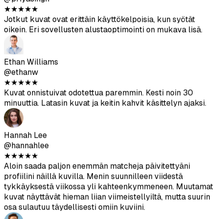
Aitouspisteytysominaisuus on todella hyödyllinen. Käytin
vain yli 80 pistettä saaneita kuvia, ja ne näyttävät
luontevilta Tinderissä.
Priya Singh
@priyasingh
★
★
★
★
★
Jotkut kuvat ovat erittäin käyttökelpoisia, kun syötät
oikein. Eri sovellusten alustaoptimointi on mukava lisä.
Ethan Williams
@ethanw
★
★
★
★
★
Kuvat onnistuivat odotettua paremmin. Kesti noin 30
minuuttia. Latasin kuvat ja keitin kahvit käsittelyn ajaksi.
Hannah Lee
@hannahlee