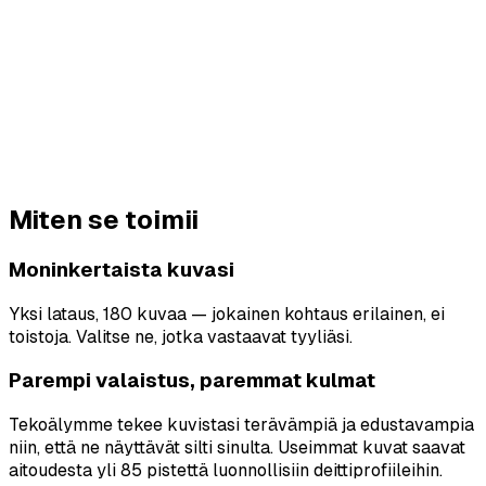
Ensivaikutelma 0,1 sekunnissa
Princeton Research
Viimeistelty, ei teennäinen
Näytä parhaalta versioltasi itsestäsi, joka voisi oikeasti
saapua treffeille. Liiallinen muokkaus kääntyy itseään
vastaan — useimmat naiset tunnistavat sen heti.
68 % ei luota ylimuokattuihin kuviin
Bumble Survey, 2023
Miten se toimii
Moninkertaista kuvasi
Yksi lataus, 180 kuvaa — jokainen kohtaus erilainen, ei
toistoja. Valitse ne, jotka vastaavat tyyliäsi.
Parempi valaistus, paremmat kulmat
Tekoälymme tekee kuvistasi terävämpiä ja edustavampia
niin, että ne näyttävät silti sinulta. Useimmat kuvat saavat
aitoudesta yli 85 pistettä luonnollisiin deittiprofiileihin.