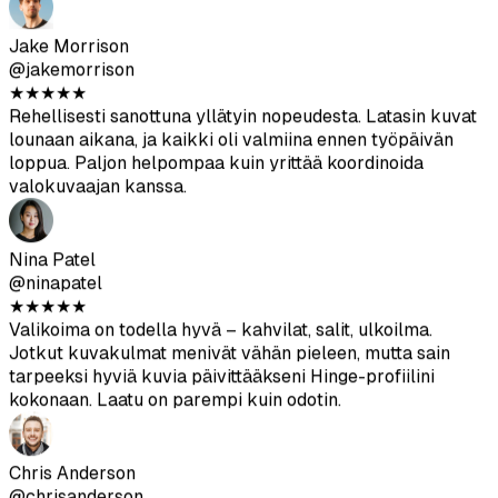
★
★
★
★
★
Aloin saada paljon enemmän matcheja päivitettyäni
profiilini näillä kuvilla. Menin suunnilleen viidestä
tykkäyksestä viikossa yli kahteenkymmeneen. Muutamat
kuvat näyttävät hieman liian viimeistellyiltä, mutta suurin
osa sulautuu täydellisesti omiin kuviini.
Jake Morrison
@jakemorrison
★
★
★
★
★
Rehellisesti sanottuna yllätyin nopeudesta. Latasin kuvat
lounaan aikana, ja kaikki oli valmiina ennen työpäivän
loppua. Paljon helpompaa kuin yrittää koordinoida
valokuvaajan kanssa.
Nina Patel
@ninapatel
★
★
★
★
★
Valikoima on todella hyvä – kahvilat, salit, ulkoilma.