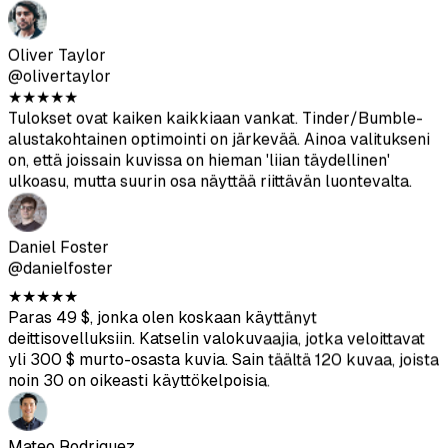
on, että joissain kuvissa on hieman 'liian täydellinen'
ulkoasu, mutta suurin osa näyttää riittävän luontevalta.
Daniel Foster
@danielfoster
★
★
★
★
★
Paras 49 $, jonka olen koskaan käyttänyt
deittisovelluksiin. Katselin valokuvaajia, jotka veloittavat
yli 300 $ murto-osasta kuvia. Sain täältä 120 kuvaa, joista
noin 30 on oikeasti käyttökelpoisia.
Mateo Rodriguez
@mateorod
★
★
★
★
★
Olin aluksi skeptinen. Mutta matchini lisääntyivät
Bumblessa. Ihmiset alkoivat jopa kommentoida kuviani,
mitä ei ollut tapahtunut aiemmin.