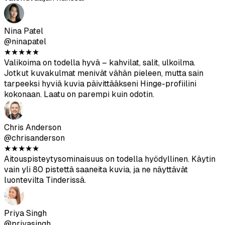
Jake Morrison
@jakemorrison
★
★
★
★
★
Rehellisesti sanottuna yllätyin nopeudesta. Latasin kuvat
lounaan aikana, ja kaikki oli valmiina ennen työpäivän
loppua. Paljon helpompaa kuin yrittää koordinoida
valokuvaajan kanssa.
Nina Patel
@ninapatel
★
★
★
★
★
Valikoima on todella hyvä – kahvilat, salit, ulkoilma.
Jotkut kuvakulmat menivät vähän pieleen, mutta sain
tarpeeksi hyviä kuvia päivittääkseni Hinge-profiilini
kokonaan. Laatu on parempi kuin odotin.
Chris Anderson
@chrisanderson
★
★
★
★
★