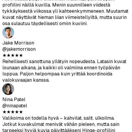
Hannah Lee
@hannahlee
★
★
★
★
★
Aloin saada paljon enemmän matcheja päivitettyäni
profiilini näillä kuvilla. Menin suunnilleen viidestä
tykkäyksestä viikossa yli kahteenkymmeneen. Muutamat
kuvat näyttävät hieman liian viimeistellyiltä, mutta suurin
osa sulautuu täydellisesti omiin kuviini.
Jake Morrison
@jakemorrison
★
★
★
★
★
Rehellisesti sanottuna yllätyin nopeudesta. Latasin kuvat
lounaan aikana, ja kaikki oli valmiina ennen työpäivän
loppua. Paljon helpompaa kuin yrittää koordinoida
valokuvaajan kanssa.