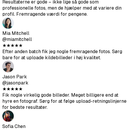
@miamitchell
★
★
★
★
★
Efter anden batch fik jeg nogle fremragende fotos. Sørg
bare for at uploade kildebilleder i høj kvalitet.
Jason Park
@jasonpark
★
★
★
★
★
Fik nogle virkelig gode billeder. Meget billigere end at
hyre en fotograf. Sørg for at følge upload-retningslinjerne
for bedste resultater.
Sofia Chen
@sofiachen
★
★
★
★
★
Fotos ser ret realistiske ud og hjalp mig med at få flere
matches på Bumble. Ikke alle er perfekte, men det er
bestemt det værd.