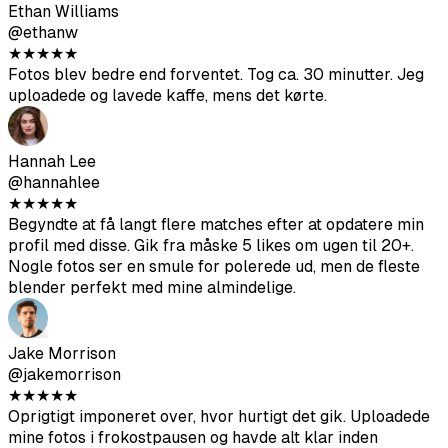
★
★
★
★
★
Nogle fotos er meget brugbare, hvis du giver det gode
input. Platformoptimeringen til forskellige apps er en nice
touch.
Ethan Williams
@ethanw
★
★
★
★
★
Fotos blev bedre end forventet. Tog ca. 30 minutter. Jeg
uploadede og lavede kaffe, mens det kørte.
Hannah Lee
@hannahlee
★
★
★
★
★
Begyndte at få langt flere matches efter at opdatere min
profil med disse. Gik fra måske 5 likes om ugen til 20+.
Nogle fotos ser en smule for polerede ud, men de fleste
blender perfekt med mine almindelige.