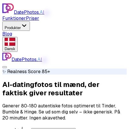
DatePhotos.
AI
AI
Funktioner
Priser
Produkter
Blog
Dansk
DatePhotos.
AI
AI
✨ Realness Score 85+
AI-datingfotos til mænd, der
faktisk giver resultater
Generer 80-180 autentiske fotos optimeret til Tinder,
Bumble & Hinge. Se ud som dig selv – ikke generisk. På
20 minutter. Ingen akavethed.