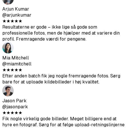
professionelle fotos, men de hjælper med at variere din
profil. Fremragende værdi for pengene.
Mia Mitchell
@miamitchell
★
★
★
★
★
Efter anden batch fik jeg nogle fremragende fotos. Sørg
bare for at uploade kildebilleder i høj kvalitet.
Jason Park
@jasonpark
★
★
★
★
★
Fik nogle virkelig gode billeder. Meget billigere end at
hyre en fotograf. Sørg for at følge upload-retningslinjerne
for bedste resultater.
Sofia Chen
@sofiachen