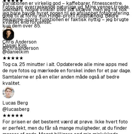
koordinere med en fotograf.
Daniel Kim
@danielkim
★
★
★
★
★
Nina Patel
Tog ca. 25 minutter i alt. Opdaterede alle mine apps med
@ninapatel
de nye fotos og mærkede en forskel inden for et par dage.
★
★
★
★
★
Samtalerne er på en eller anden måde også af bedre
Variationen er virkelig god – kaffebarer, fitnesscentre,
kvalitet.
udendørs. Nogle vinkler blev lidt skæve, men jeg fik nok
gode til at forny min Hinge-profil fuldstændig. Bedre
kvalitet end forventet.
Lucas Berg
@lucasberg
★
★
★
★
★
Chris Anderson
For prisen er det bestemt værd at prøve. Ikke hvert foto
@chrisanderson
er perfekt, men du får så mange muligheder, at du finder
masser af gode. Meget billigere end min mislykkede
fotosession sidste år.
Oliver Taylor
@olivertaylor
★
★
★
★
★