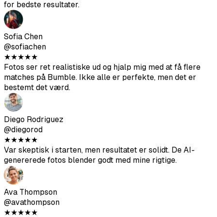
★
★
★
★
★
Fotos ser ret realistiske ud og hjalp mig med at få flere
matches på Bumble. Ikke alle er perfekte, men det er
bestemt det værd.
Diego Rodriguez
@diegorod
★
★
★
★
★
Var skeptisk i starten, men resultatet er solidt. De AI-
genererede fotos blender godt med mine rigtige.
Ava Thompson
@avathompson
★
★
★
★
★
Endelig slut med mine akavede selfies. Har fået langt
mere opmærksomhed på Hinge siden jeg opdaterede min
profil med disse.