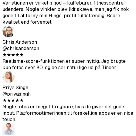
koordinere med en fotograf.
Nina Patel
@ninapatel
★
★
★
★
★
Variationen er virkelig god – kaffebarer, fitnesscentre,
udendørs. Nogle vinkler blev lidt skæve, men jeg fik nok
gode til at forny min Hinge-profil fuldstændig. Bedre
kvalitet end forventet.
Chris Anderson
@chrisanderson
★
★
★
★
★
Realisme-score-funktionen er super nyttig. Jeg brugte
kun fotos over 80, og de ser naturlige ud på Tinder.
Priya Singh
@priyasingh