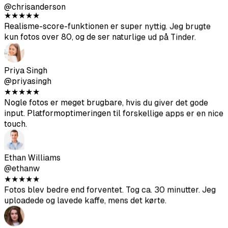
udendørs. Nogle vinkler blev lidt skæve, men jeg fik nok
gode til at forny min Hinge-profil fuldstændig. Bedre
kvalitet end forventet.
Chris Anderson
@chrisanderson
★
★
★
★
★
Realisme-score-funktionen er super nyttig. Jeg brugte
kun fotos over 80, og de ser naturlige ud på Tinder.
Priya Singh
@priyasingh
★
★
★
★
★
Nogle fotos er meget brugbare, hvis du giver det gode
input. Platformoptimeringen til forskellige apps er en nice
touch.
★
★
★
★
★
De bedste 49 $ jeg har brugt på datingapps, ingen tvivl.
Ethan Williams
Kiggede på fotografer, der tog 300+ $ for en brøkdel af