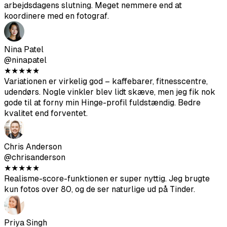
Jake Morrison
@jakemorrison
★
★
★
★
★
Oprigtigt imponeret over, hvor hurtigt det gik. Uploadede
mine fotos i frokostpausen og havde alt klar inden
arbejdsdagens slutning. Meget nemmere end at
koordinere med en fotograf.
Nina Patel
@ninapatel
★
★
★
★
★
Variationen er virkelig god – kaffebarer, fitnesscentre,
udendørs. Nogle vinkler blev lidt skæve, men jeg fik nok
gode til at forny min Hinge-profil fuldstændig. Bedre
kvalitet end forventet.
Chris Anderson
@chrisanderson