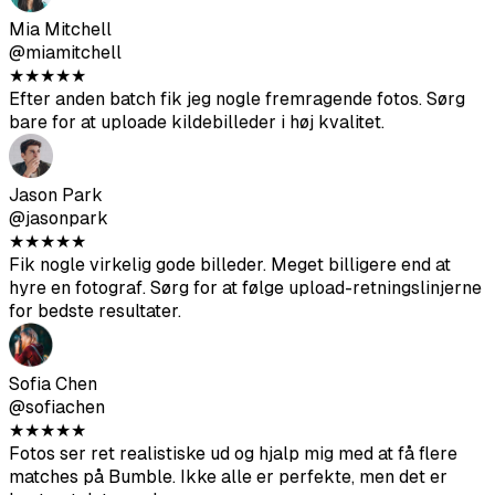
Jason Park
@jasonpark
★
★
★
★
★
Fik nogle virkelig gode billeder. Meget billigere end at
hyre en fotograf. Sørg for at følge upload-retningslinjerne
for bedste resultater.
Sofia Chen
@sofiachen
★
★
★
★
★
Fotos ser ret realistiske ud og hjalp mig med at få flere
matches på Bumble. Ikke alle er perfekte, men det er
bestemt det værd.
Diego Rodriguez
@diegorod
★
★
★
★
★