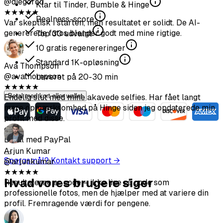
Klar til Tinder, Bumble & Hinge
Ava Thompson
Realness-score
@avathompson
★
★
★
★
★
Top
30
udvalgt
Endelig slut med mine akavede selfies. Har fået langt
10
gratis regenereringer
mere opmærksomhed på Hinge siden jeg opdaterede min
profil med disse.
Standard
1K
-opløsning
Leveret på
20-30
min
Arjun Kumar
Betal med kort eller wallet
@arjunkumar
★
★
★
★
★
Resultaterne er gode – ikke lige så gode som
eller
professionelle fotos, men de hjælper med at variere din
Betal med PayPal
profil. Fremragende værdi for pengene.
Spørgsmål? Kontakt support →
Mia Mitchell
Hvad vores brugere siger
@miamitchell
★
★
★
★
★
Efter anden batch fik jeg nogle fremragende fotos. Sørg
bare for at uploade kildebilleder i høj kvalitet.