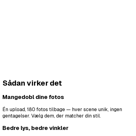
Et rent, velsiddende outfit viser, at du tager dig selv
seriøst. Hvad du har på i fotos former førsteindtryk mere
end du tror.
Førsteindtryk på 0,1 sek.
Princeton Research
Poleret – ikke falsk
Se ud som den bedste udgave af dig selv, der faktisk
kunne dukke op til en date. Overredigering slår tilbage –
de fleste kvinder opdager det med det samme.
68% stoler ikke på overredigerede
Bumble Survey, 2023
Sådan virker det
Mangedobl dine fotos
Én upload, 180 fotos tilbage — hver scene unik, ingen
gentagelser. Vælg dem, der matcher din stil.
Bedre lys, bedre vinkler