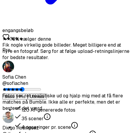
★
★
★
★
★
Fik nogle virkelig gode billeder. Meget billigere end at
hyre en fotograf. Sørg for at følge upload-retningslinjerne
for bedste resultater.
engangsbeløb
79% vælger denne
Sofia Chen
@sofiachen
Pro
★
★
★
★
★
Fotos ser ret realistiske ud og hjalp mig med at få flere
matches på Bumble. Ikke alle er perfekte, men det er
bestemt det værd.
Diego Rodriguez
Basic
Pro
Ultimate
@diegorod
★
★
★
★
★
120
AI-genererede fotos
Var skeptisk i starten, men resultatet er solidt. De AI-
35
scener
genererede fotos blender godt med mine rigtige.
4
poseringer pr. scene