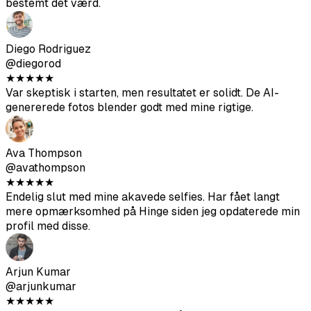
Var skeptisk i starten, men resultatet er solidt. De AI-
genererede fotos blender godt med mine rigtige.
Ava Thompson
@avathompson
★
★
★
★
★
Endelig slut med mine akavede selfies. Har fået langt
mere opmærksomhed på Hinge siden jeg opdaterede min
profil med disse.
Arjun Kumar
@arjunkumar
★
★
★
★
★
Resultaterne er gode – ikke lige så gode som
professionelle fotos, men de hjælper med at variere din
profil. Fremragende værdi for pengene.
Mia Mitchell