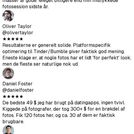
Resultaterne er generelt solide. Platformspecifik
optimering til Tinder/Bumble giver faktisk god mening.
Eneste klage er, at nogle fotos har et lidt 'for perfekt' look,
men de fleste ser naturlige nok ud.
Daniel Foster
@danielfoster
★
★
★
★
★
De bedste 49 $ jeg har brugt på datingapps, ingen tvivl.
Kiggede på fotografer, der tog 300+ $ for en brøkdel af
fotos. Fik 120 fotos her, og ca. 30 af dem er faktisk
brugbare.
Mateo Rodriguez
@mateorod
★
★
★
★
★
Var skeptisk i starten. Men mine matches steg på Bumble.
Folk begyndte endda at kommentere på mine fotos,
hvilket aldrig skete før.