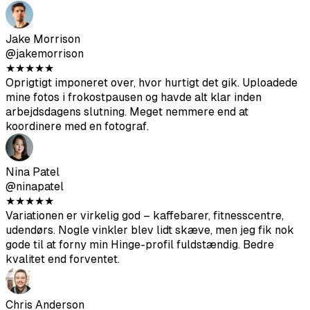
@hannahlee
★
★
★
★
★
Begyndte at få langt flere matches efter at opdatere min
profil med disse. Gik fra måske 5 likes om ugen til 20+.
Nogle fotos ser en smule for polerede ud, men de fleste
blender perfekt med mine almindelige.
Jake Morrison
@jakemorrison
★
★
★
★
★
Oprigtigt imponeret over, hvor hurtigt det gik. Uploadede
mine fotos i frokostpausen og havde alt klar inden
arbejdsdagens slutning. Meget nemmere end at
koordinere med en fotograf.
Nina Patel
@ninapatel
★
★
★
★
★
Variationen er virkelig god – kaffebarer, fitnesscentre,