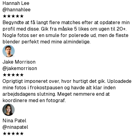
@ethanw
★
★
★
★
★
Fotos blev bedre end forventet. Tog ca. 30 minutter. Jeg
uploadede og lavede kaffe, mens det kørte.
Hannah Lee
@hannahlee
★
★
★
★
★
Begyndte at få langt flere matches efter at opdatere min
profil med disse. Gik fra måske 5 likes om ugen til 20+.
Nogle fotos ser en smule for polerede ud, men de fleste
blender perfekt med mine almindelige.
Jake Morrison
@jakemorrison
★
★
★
★
★
Oprigtigt imponeret over, hvor hurtigt det gik. Uploadede
mine fotos i frokostpausen og havde alt klar inden
arbejdsdagens slutning. Meget nemmere end at