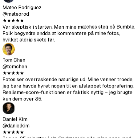
Tom Chen
@tomchen
★
★
★
★
★
Fotos ser overraskende naturlige ud. Mine venner troede,
jeg bare havde hyret nogen til en afslappet fotografering.
Realisme-score-funktionen er faktisk nyttig – jeg brugte
kun dem over 85.
Daniel Kim
@danielkim
★
★
★
★
★
Tog ca. 25 minutter i alt. Opdaterede alle mine apps med
de nye fotos og mærkede en forskel inden for et par dage.
Samtalerne er på en eller anden måde også af bedre
kvalitet.
Lucas Berg