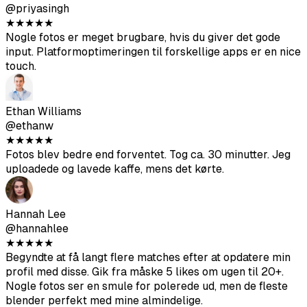
★
★
★
★
★
Realisme-score-funktionen er super nyttig. Jeg brugte
kun fotos over 80, og de ser naturlige ud på Tinder.
Priya Singh
@priyasingh
★
★
★
★
★
Nogle fotos er meget brugbare, hvis du giver det gode
input. Platformoptimeringen til forskellige apps er en nice
touch.
Ethan Williams
@ethanw
★
★
★
★
★
Fotos blev bedre end forventet. Tog ca. 30 minutter. Jeg
uploadede og lavede kaffe, mens det kørte.
Hannah Lee