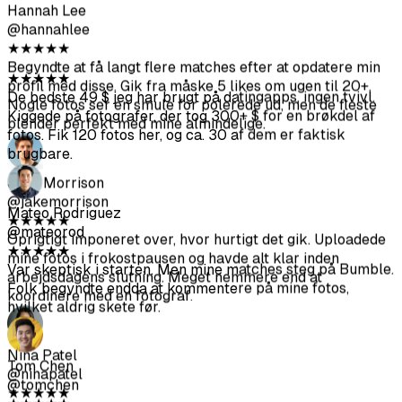
@ethanw
fotos. Fik 120 fotos her, og ca. 30 af dem er faktisk
★
★
★
★
★
brugbare.
Fotos blev bedre end forventet. Tog ca. 30 minutter. Jeg
uploadede og lavede kaffe, mens det kørte.
Mateo Rodriguez
@mateorod
Hannah Lee
★
★
★
★
★
@hannahlee
Var skeptisk i starten. Men mine matches steg på Bumble.
★
★
★
★
★
Folk begyndte endda at kommentere på mine fotos,
Begyndte at få langt flere matches efter at opdatere min
hvilket aldrig skete før.
profil med disse. Gik fra måske 5 likes om ugen til 20+.
Nogle fotos ser en smule for polerede ud, men de fleste
blender perfekt med mine almindelige.
Tom Chen
@tomchen
★
★
★
★
★
Jake Morrison
Fotos ser overraskende naturlige ud. Mine venner troede,
@jakemorrison
jeg bare havde hyret nogen til en afslappet fotografering.
★
★
★
★
★
Realisme-score-funktionen er faktisk nyttig – jeg brugte
Oprigtigt imponeret over, hvor hurtigt det gik. Uploadede
kun dem over 85.
mine fotos i frokostpausen og havde alt klar inden
arbejdsdagens slutning. Meget nemmere end at