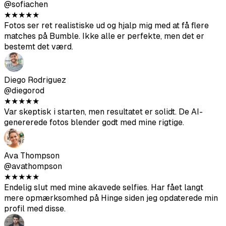
Diego Rodriguez
@diegorod
★
★
★
★
★
Var skeptisk i starten, men resultatet er solidt. De AI-
genererede fotos blender godt med mine rigtige.
Ava Thompson
@avathompson
★
★
★
★
★
Endelig slut med mine akavede selfies. Har fået langt
mere opmærksomhed på Hinge siden jeg opdaterede min
profil med disse.
Arjun Kumar
@arjunkumar
★
★
★
★
★
Resultaterne er gode – ikke lige så gode som