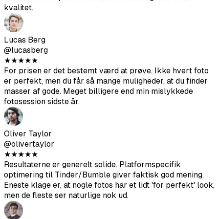
For prisen er det bestemt værd at prøve. Ikke hvert foto
er perfekt, men du får så mange muligheder, at du finder
masser af gode. Meget billigere end min mislykkede
fotosession sidste år.
Oliver Taylor
@olivertaylor
★
★
★
★
★
Resultaterne er generelt solide. Platformspecifik
optimering til Tinder/Bumble giver faktisk god mening.
Eneste klage er, at nogle fotos har et lidt 'for perfekt' look,
men de fleste ser naturlige nok ud.
Daniel Foster
@danielfoster
★
★
★
★
★
De bedste 49 $ jeg har brugt på datingapps, ingen tvivl.
Kiggede på fotografer, der tog 300+ $ for en brøkdel af
fotos. Fik 120 fotos her, og ca. 30 af dem er faktisk