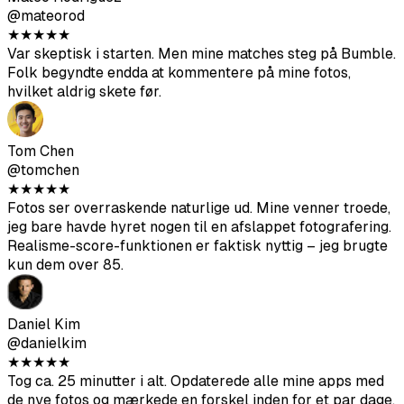
Tom Chen
@tomchen
★
★
★
★
★
Fotos ser overraskende naturlige ud. Mine venner troede,
jeg bare havde hyret nogen til en afslappet fotografering.
Realisme-score-funktionen er faktisk nyttig – jeg brugte
kun dem over 85.
Daniel Kim
@danielkim
★
★
★
★
★
Tog ca. 25 minutter i alt. Opdaterede alle mine apps med
de nye fotos og mærkede en forskel inden for et par dage.
Samtalerne er på en eller anden måde også af bedre
kvalitet.
Lucas Berg
@lucasberg