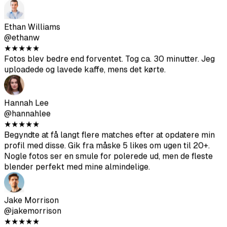
Priya Singh
@priyasingh
★
★
★
★
★
Nogle fotos er meget brugbare, hvis du giver det gode
input. Platformoptimeringen til forskellige apps er en nice
touch.
Ethan Williams
@ethanw
★
★
★
★
★
Fotos blev bedre end forventet. Tog ca. 30 minutter. Jeg
uploadede og lavede kaffe, mens det kørte.
Hannah Lee
@hannahlee
★
★
★
★
★
Begyndte at få langt flere matches efter at opdatere min
profil med disse. Gik fra måske 5 likes om ugen til 20+.
Nogle fotos ser en smule for polerede ud, men de fleste