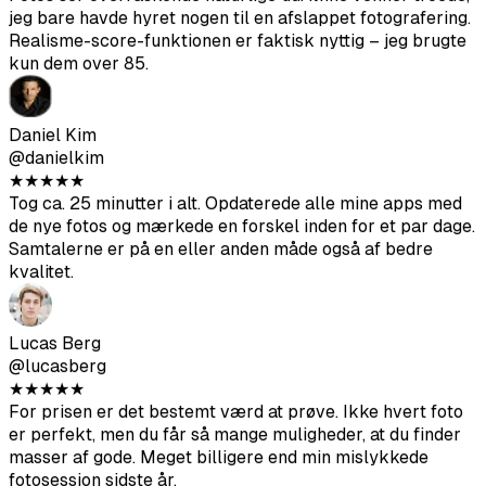
@danielkim
★
★
★
★
★
Tog ca. 25 minutter i alt. Opdaterede alle mine apps med
de nye fotos og mærkede en forskel inden for et par dage.
Samtalerne er på en eller anden måde også af bedre
kvalitet.
Lucas Berg
@lucasberg
★
★
★
★
★
For prisen er det bestemt værd at prøve. Ikke hvert foto
er perfekt, men du får så mange muligheder, at du finder
masser af gode. Meget billigere end min mislykkede
fotosession sidste år.
Oliver Taylor
@olivertaylor
★
★
★
★
★
Resultaterne er generelt solide. Platformspecifik