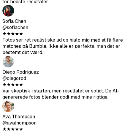
Fotos ser ret realistiske ud og hjalp mig med at få flere
matches på Bumble. Ikke alle er perfekte, men det er
bestemt det værd.
Diego Rodriguez
@diegorod
★
★
★
★
★
Var skeptisk i starten, men resultatet er solidt. De AI-
genererede fotos blender godt med mine rigtige.
Ava Thompson
@avathompson
★
★
★
★
★
Endelig slut med mine akavede selfies. Har fået langt
mere opmærksomhed på Hinge siden jeg opdaterede min
profil med disse.
Arjun Kumar