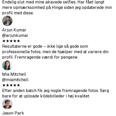
@arjunkumar
★
★
★
★
★
Resultaterne er gode – ikke lige så gode som
professionelle fotos, men de hjælper med at variere din
profil. Fremragende værdi for pengene.
Mia Mitchell
@miamitchell
★
★
★
★
★
Efter anden batch fik jeg nogle fremragende fotos. Sørg
bare for at uploade kildebilleder i høj kvalitet.
Jason Park
@jasonpark
★
★
★
★
★
Fik nogle virkelig gode billeder. Meget billigere end at
hyre en fotograf. Sørg for at følge upload-retningslinjerne
for bedste resultater.