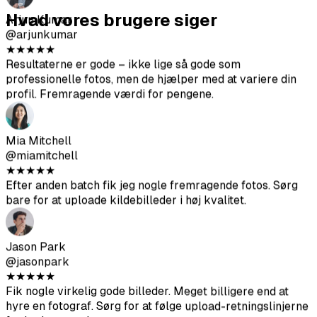
profil. Fremragende værdi for pengene.
Hvad vores brugere siger
Mia Mitchell
@miamitchell
★
★
★
★
★
Efter anden batch fik jeg nogle fremragende fotos. Sørg
bare for at uploade kildebilleder i høj kvalitet.
Jason Park
@jasonpark
★
★
★
★
★
Fik nogle virkelig gode billeder. Meget billigere end at
hyre en fotograf. Sørg for at følge upload-retningslinjerne
for bedste resultater.
Sofia Chen
@sofiachen
★
★
★
★
★