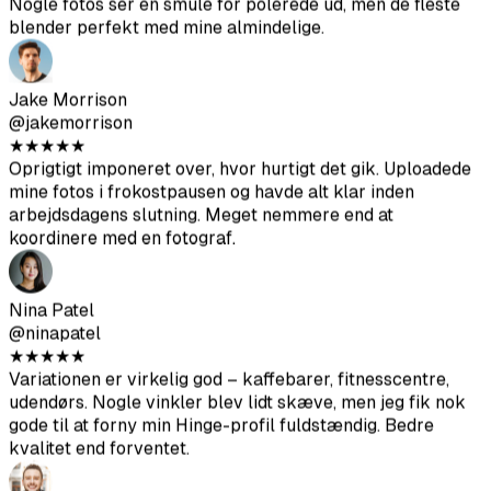
Hannah Lee
@hannahlee
★
★
★
★
★
Begyndte at få langt flere matches efter at opdatere min
profil med disse. Gik fra måske 5 likes om ugen til 20+.
Nogle fotos ser en smule for polerede ud, men de fleste
blender perfekt med mine almindelige.
Jake Morrison
@jakemorrison
★
★
★
★
★
Oprigtigt imponeret over, hvor hurtigt det gik. Uploadede
mine fotos i frokostpausen og havde alt klar inden
arbejdsdagens slutning. Meget nemmere end at
koordinere med en fotograf.
Nina Patel
@ninapatel