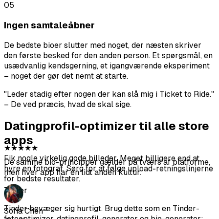
05
Ingen samtaleåbner
De bedste bioer slutter med noget, der næsten skriver
den første besked for den anden person. Et spørgsmål, en
usædvanlig kendsgerning, et igangværende eksperiment
– noget der gør det nemt at starte.
★
★
★
★
★
"Leder stadig efter nogen der kan slå mig i Ticket to Ride."
Fik nogle virkelig gode billeder. Meget billigere end at
– De ved præcis, hvad de skal sige.
hyre en fotograf. Sørg for at følge upload-retningslinjerne
for bedste resultater.
Datingprofil-optimizer til alle store
apps
Sofia Chen
De samme bio-principper gælder på tværs af platforme,
@sofiachen
men hver app har en lidt anden kultur.
★
★
★
★
★
Fotos ser ret realistiske ud og hjalp mig med at få flere
Tinder
matches på Bumble. Ikke alle er perfekte, men det er
bestemt det værd.
Tinder bevæger sig hurtigt. Brug dette som en Tinder-
fotooptimizer, datingprofil-generator og bio-generator: