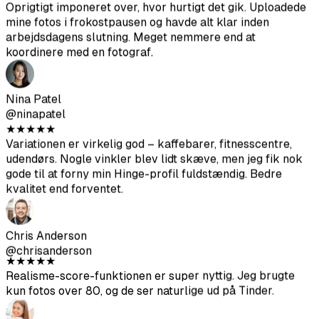
blender perfekt med mine almindelige.
Jake Morrison
@jakemorrison
★
★
★
★
★
Oprigtigt imponeret over, hvor hurtigt det gik. Uploadede
mine fotos i frokostpausen og havde alt klar inden
arbejdsdagens slutning. Meget nemmere end at
koordinere med en fotograf.
Nina Patel
@ninapatel
★
★
★
★
★
Variationen er virkelig god – kaffebarer, fitnesscentre,
udendørs. Nogle vinkler blev lidt skæve, men jeg fik nok
gode til at forny min Hinge-profil fuldstændig. Bedre
kvalitet end forventet.