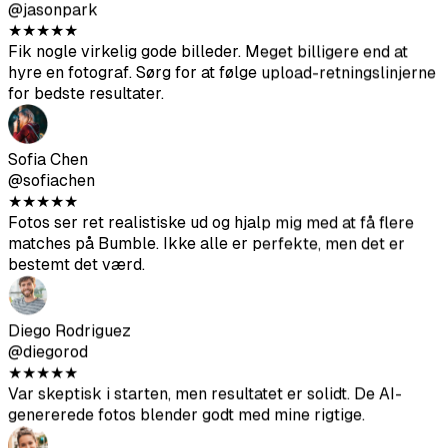
Sofia Chen
@sofiachen
★
★
★
★
★
Fotos ser ret realistiske ud og hjalp mig med at få flere
matches på Bumble. Ikke alle er perfekte, men det er
bestemt det værd.
Diego Rodriguez
@diegorod
★
★
★
★
★
Var skeptisk i starten, men resultatet er solidt. De AI-
genererede fotos blender godt med mine rigtige.
Ava Thompson
@avathompson
★
★
★
★
★
Endelig slut med mine akavede selfies. Har fået langt
mere opmærksomhed på Hinge siden jeg opdaterede min