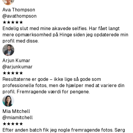
profil med disse.
Arjun Kumar
@arjunkumar
★
★
★
★
★
Resultaterne er gode – ikke lige så gode som
professionelle fotos, men de hjælper med at variere din
profil. Fremragende værdi for pengene.
Mia Mitchell
@miamitchell
★
★
★
★
★
Efter anden batch fik jeg nogle fremragende fotos. Sørg
bare for at uploade kildebilleder i høj kvalitet.
Jason Park
@jasonpark
★
★
★
★
★