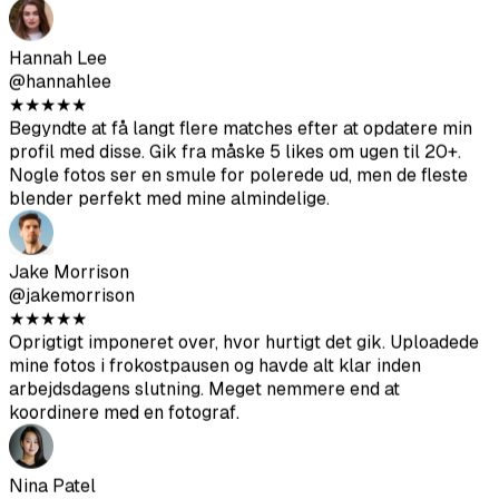
Ethan Williams
@ethanw
★
★
★
★
★
Fotos blev bedre end forventet. Tog ca. 30 minutter. Jeg
uploadede og lavede kaffe, mens det kørte.
Hannah Lee
@hannahlee
★
★
★
★
★
Begyndte at få langt flere matches efter at opdatere min
profil med disse. Gik fra måske 5 likes om ugen til 20+.
Nogle fotos ser en smule for polerede ud, men de fleste
blender perfekt med mine almindelige.
Jake Morrison
@jakemorrison
★
★
★
★
★
Oprigtigt imponeret over, hvor hurtigt det gik. Uploadede