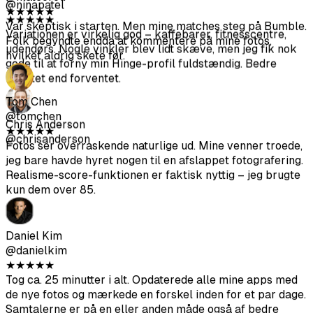
mine fotos i frokostpausen og havde alt klar inden
Tom Chen
arbejdsdagens slutning. Meget nemmere end at
@tomchen
koordinere med en fotograf.
★
★
★
★
★
Fotos ser overraskende naturlige ud. Mine venner troede,
jeg bare havde hyret nogen til en afslappet fotografering.
Realisme-score-funktionen er faktisk nyttig – jeg brugte
Nina Patel
kun dem over 85.
@ninapatel
★
★
★
★
★
Variationen er virkelig god – kaffebarer, fitnesscentre,
udendørs. Nogle vinkler blev lidt skæve, men jeg fik nok
Daniel Kim
gode til at forny min Hinge-profil fuldstændig. Bedre
@danielkim
kvalitet end forventet.
★
★
★
★
★
Tog ca. 25 minutter i alt. Opdaterede alle mine apps med
de nye fotos og mærkede en forskel inden for et par dage.
Samtalerne er på en eller anden måde også af bedre
Chris Anderson
kvalitet.
@chrisanderson
Lucas Berg
@lucasberg
★
★
★
★
★