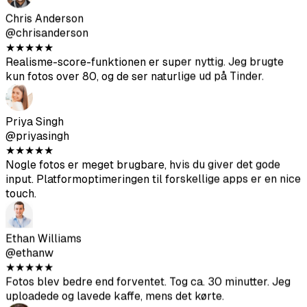
★
★
★
★
★
Variationen er virkelig god – kaffebarer, fitnesscentre,
udendørs. Nogle vinkler blev lidt skæve, men jeg fik nok
gode til at forny min Hinge-profil fuldstændig. Bedre
kvalitet end forventet.
Chris Anderson
@chrisanderson
★
★
★
★
★
Realisme-score-funktionen er super nyttig. Jeg brugte
kun fotos over 80, og de ser naturlige ud på Tinder.
Priya Singh
@priyasingh
★
★
★
★
★
Nogle fotos er meget brugbare, hvis du giver det gode
input. Platformoptimeringen til forskellige apps er en nice
touch.