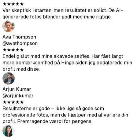
Ava Thompson
@avathompson
★
★
★
★
★
Endelig slut med mine akavede selfies. Har fået langt
mere opmærksomhed på Hinge siden jeg opdaterede min
profil med disse.
Arjun Kumar
@arjunkumar
★
★
★
★
★
Resultaterne er gode – ikke lige så gode som
professionelle fotos, men de hjælper med at variere din
profil. Fremragende værdi for pengene.
Mia Mitchell
@miamitchell
★
★
★
★
★
Efter anden batch fik jeg nogle fremragende fotos. Sørg
bare for at uploade kildebilleder i høj kvalitet.