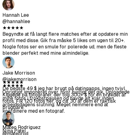
Ethan Williams
@ethanw
★
★
★
★
★
Fotos blev bedre end forventet. Tog ca. 30 minutter. Jeg
uploadede og lavede kaffe, mens det kørte.
★
★
★
★
★
De bedste 49 $ jeg har brugt på datingapps, ingen tvivl.
Kiggede på fotografer, der tog 300+ $ for en brøkdel af
Hannah Lee
fotos. Fik 120 fotos her, og ca. 30 af dem er faktisk
@hannahlee
brugbare.
★
★
★
★
★
Begyndte at få langt flere matches efter at opdatere min
profil med disse. Gik fra måske 5 likes om ugen til 20+.
Nogle fotos ser en smule for polerede ud, men de fleste
Mateo Rodriguez
blender perfekt med mine almindelige.
@mateorod
★
★
★
★
★
Var skeptisk i starten. Men mine matches steg på Bumble.
Folk begyndte endda at kommentere på mine fotos,
Jake Morrison
hvilket aldrig skete før.
@jakemorrison
★
★
★
★
★
Oprigtigt imponeret over, hvor hurtigt det gik. Uploadede