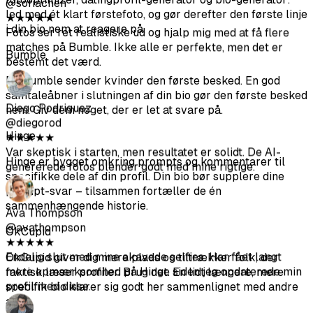
led med ét klart førstefoto, og gør derefter den første linje
Diego Rodriguez
i din bio nem at reagere på.
@diegorod
★
★
★
★
★
Bumble
Var skeptisk i starten, men resultatet er solidt. De AI-
På Bumble sender kvinder den første besked. En god
genererede fotos blender godt med mine rigtige.
samtaleåbner i slutningen af din bio gør den første besked
nem. Giv dem noget, der er let at svare på.
Ava Thompson
Hinge
@avathompson
★
★
★
★
★
Hinge er bygget omkring prompts og kommentarer til
Endelig slut med mine akavede selfies. Har fået langt
specifikke dele af din profil. Din bio bør supplere dine
mere opmærksomhed på Hinge siden jeg opdaterede min
prompt-svar – tilsammen fortæller de én
profil med disse.
sammenhængende historie.
OkCupid
Arjun Kumar
OkCupid giver dig mere plads og tiltrækker folk, der
@arjunkumar
faktisk læser profiler. Brug det. En lidt længere, mere
★
★
★
★
★
specifik bio klarer sig godt her sammenlignet med andre
Resultaterne er gode – ikke lige så gode som
apps.
professionelle fotos, men de hjælper med at variere din