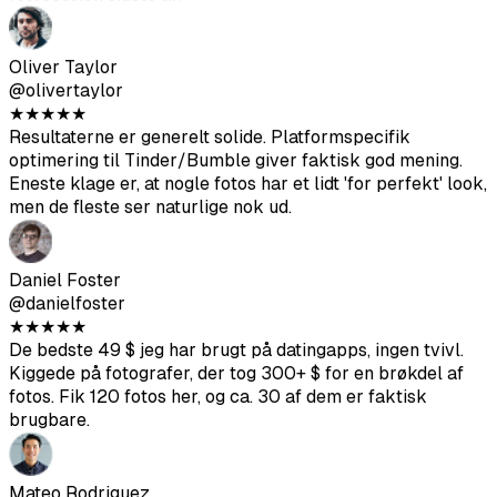
optimering til Tinder/Bumble giver faktisk god mening.
Eneste klage er, at nogle fotos har et lidt 'for perfekt' look,
men de fleste ser naturlige nok ud.
Daniel Foster
@danielfoster
★
★
★
★
★
De bedste 49 $ jeg har brugt på datingapps, ingen tvivl.
Kiggede på fotografer, der tog 300+ $ for en brøkdel af
fotos. Fik 120 fotos her, og ca. 30 af dem er faktisk
brugbare.
Mateo Rodriguez
@mateorod
★
★
★
★
★
Var skeptisk i starten. Men mine matches steg på Bumble.
Folk begyndte endda at kommentere på mine fotos,
hvilket aldrig skete før.