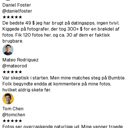
brugbare.
Mateo Rodriguez
@mateorod
★
★
★
★
★
Var skeptisk i starten. Men mine matches steg på Bumble.
Folk begyndte endda at kommentere på mine fotos,
hvilket aldrig skete før.
Tom Chen
@tomchen
★
★
★
★
★
Fotos ser overraskende naturlige ud. Mine venner troede,
jeg bare havde hyret nogen til en afslappet fotografering.
Realisme-score-funktionen er faktisk nyttig – jeg brugte
kun dem over 85.
Daniel Kim