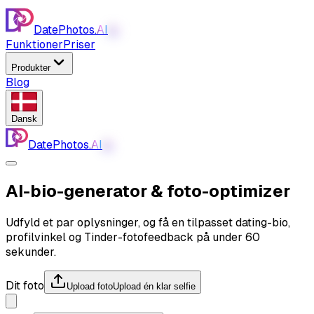
DatePhotos.
AI
AI
Funktioner
Priser
Produkter
Blog
Dansk
DatePhotos.
AI
AI
AI-bio-generator
& foto-optimizer
Udfyld et par oplysninger, og få en tilpasset dating-bio,
profilvinkel og Tinder-fotofeedback på under 60
sekunder.
Dit foto
Upload foto
Upload én klar selfie