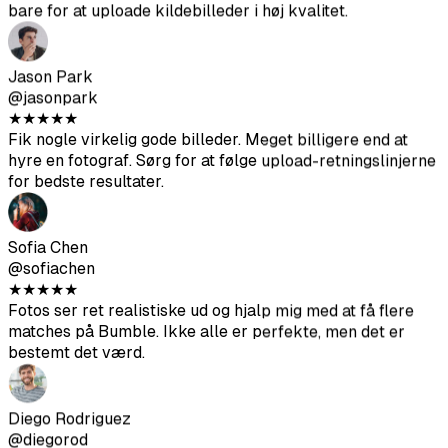
Fik nogle virkelig gode billeder. Meget billigere end at
hyre en fotograf. Sørg for at følge upload-retningslinjerne
for bedste resultater.
Sofia Chen
@sofiachen
★
★
★
★
★
Fotos ser ret realistiske ud og hjalp mig med at få flere
matches på Bumble. Ikke alle er perfekte, men det er
bestemt det værd.
Diego Rodriguez
@diegorod
★
★
★
★
★
Var skeptisk i starten, men resultatet er solidt. De AI-
genererede fotos blender godt med mine rigtige.