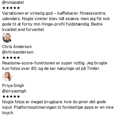
mine fotos i frokostpausen og havde alt klar inden
arbejdsdagens slutning. Meget nemmere end at
koordinere med en fotograf.
Nina Patel
@ninapatel
★
★
★
★
★
Variationen er virkelig god – kaffebarer, fitnesscentre,
udendørs. Nogle vinkler blev lidt skæve, men jeg fik nok
gode til at forny min Hinge-profil fuldstændig. Bedre
kvalitet end forventet.
Chris Anderson
@chrisanderson
★
★
★
★
★
Realisme-score-funktionen er super nyttig. Jeg brugte
kun fotos over 80, og de ser naturlige ud på Tinder.