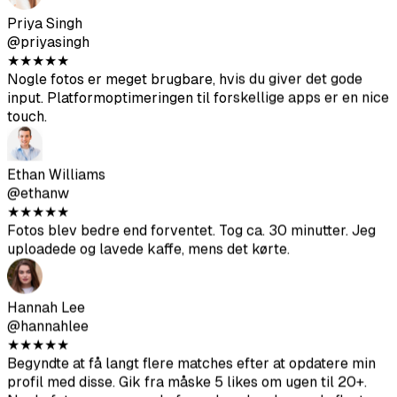
Chris Anderson
@chrisanderson
★
★
★
★
★
Realisme-score-funktionen er super nyttig. Jeg brugte
kun fotos over 80, og de ser naturlige ud på Tinder.
Priya Singh
@priyasingh
★
★
★
★
★
Nogle fotos er meget brugbare, hvis du giver det gode
input. Platformoptimeringen til forskellige apps er en nice
touch.
Ethan Williams
@ethanw
★
★
★
★
★
Fotos blev bedre end forventet. Tog ca. 30 minutter. Jeg
uploadede og lavede kaffe, mens det kørte.