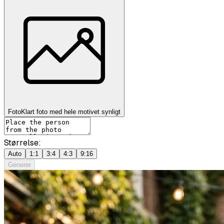
Foto
Klart foto med hele motivet synligt
Størrelse:
Auto
1:1
3:4
4:3
9:16
Generer