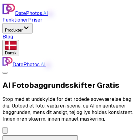
DatePhotos.
AI
AI
Funktioner
Priser
Produkter
Blog
Dansk
DatePhotos.
AI
AI
AI Fotobaggrundsskifter
Gratis
Stop med at undskylde for det rodede soveværelse bag
dig. Upload et foto, vælg en scene, og AI'en gentegner
baggrunden, mens dit ansigt, tøj og lys holdes konsistent.
Ingen grøn skærm, ingen manuel maskering.