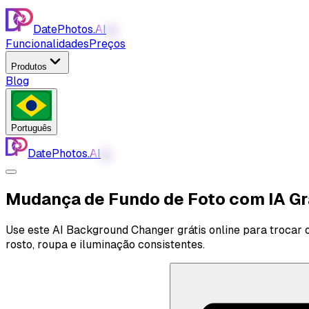
DatePhotos.
AI
AI
Funcionalidades
Preços
Produtos
Blog
Português
DatePhotos.
AI
AI
Mudança de Fundo de Foto com IA
Gr
Use este AI Background Changer grátis online para trocar 
rosto, roupa e iluminação consistentes.