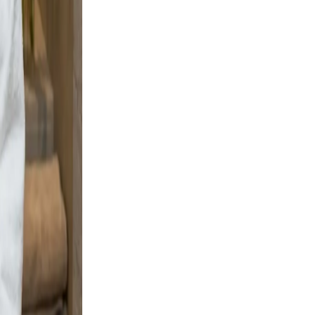
 and
ng boots
ignal
, clear,
Warm
ofile a