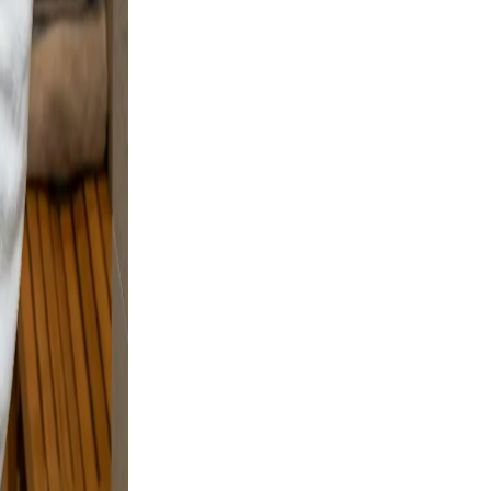
nd
ple
 and
and
sing.
on