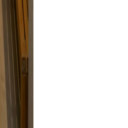
and
 a
style
 skip
to feel
oking.