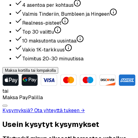
4
asentoa per kohtaus
Valmis Tinderiin, Bumbleen ja Hingeen
Realness-pisteet
Top
30
valittu
10
maksutonta uusintaa
Vakio
1K
-tarkkuus
Toimitus
20-30
minuutissa
Maksa kortilla tai lompakolla
tai
Maksa PayPalilla
Kysymyksiä? Ota yhteyttä tukeen →
Usein kysytyt kysymykset