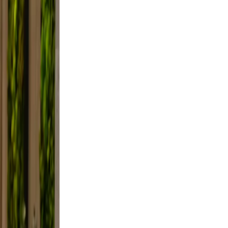
lfie
ight,
axed.
the
ifestyle
framing,