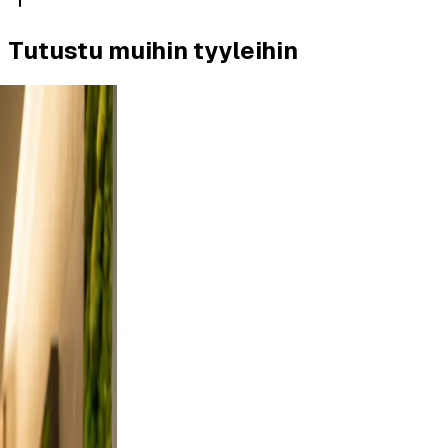
Tutustu muihin tyyleihin
tdoor
rt a
es from