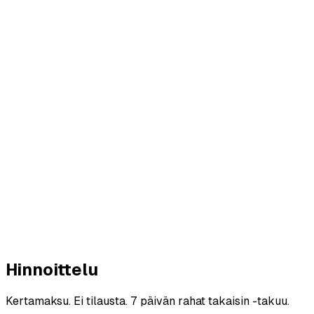
ore
r AI
Hinnoittelu
Kertamaksu. Ei tilausta. 7 päivän rahat takaisin -takuu.