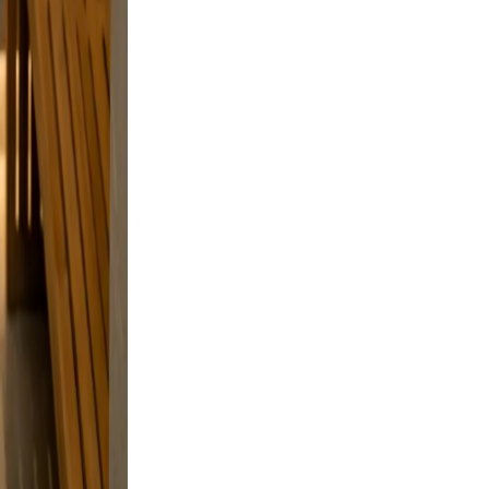
 but
e and a
laxed,
nd
n.
ve, and
g, and a