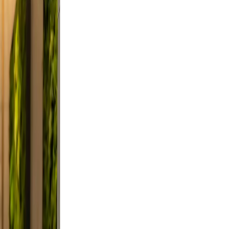
ndid,
st a
 Keep
evable
clutter.
d a