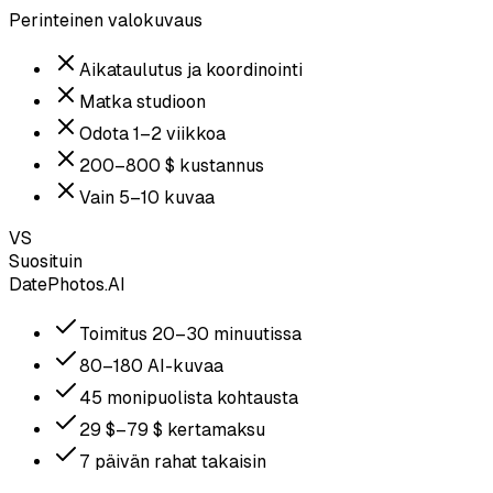
Perinteinen valokuvaus
Aikataulutus ja koordinointi
Matka studioon
Odota 1–2 viikkoa
200–800 $ kustannus
Vain 5–10 kuvaa
VS
Suosituin
DatePhotos.AI
Toimitus 20–30 minuutissa
80–180 AI-kuvaa
45 monipuolista kohtausta
29 $–79 $ kertamaksu
7 päivän rahat takaisin