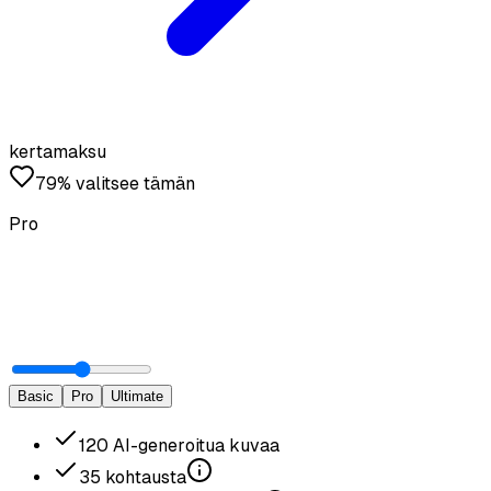
kertamaksu
79% valitsee tämän
Pro
Basic
Pro
Ultimate
120
AI-generoitua kuvaa
35
kohtausta