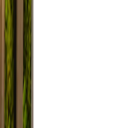
clutter.
d a
 Use
smile.
d, and
y, not