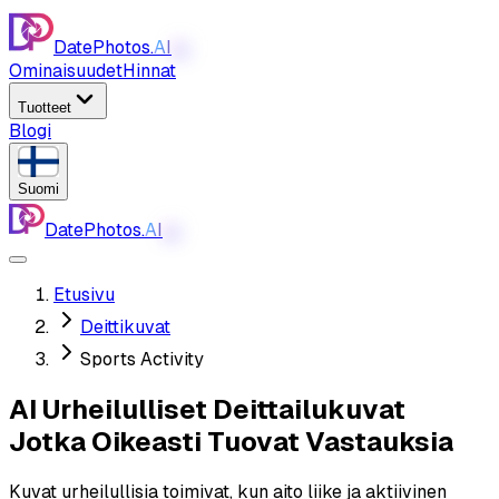
DatePhotos.
AI
AI
Ominaisuudet
Hinnat
Tuotteet
Blogi
Suomi
DatePhotos.
AI
AI
Etusivu
Deittikuvat
Sports Activity
AI Urheilulliset Deittailukuvat
Jotka Oikeasti Tuovat Vastauksia
Kuvat urheilullisia toimivat, kun aito liike ja aktiivinen