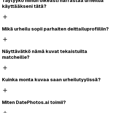
Täytyykö minun oikeasti harrastaa urheilua
käyttääkseni tätä?
Mikä urheilu sopii parhaiten deittailuprofiiliin?
Näyttävätkö nämä kuvat tekaistuilta
matcheille?
Kuinka monta kuvaa saan urheilutyylissä?
Miten DatePhotos.ai toimii?