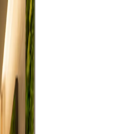
tdoor
rt a
es from
, and
on, and