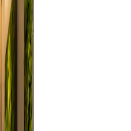
, and
on, and
did,
st a
 Keep
evable