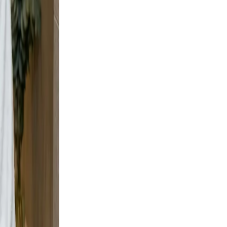
e and
y shots
t, but
t wall
urban
e scene