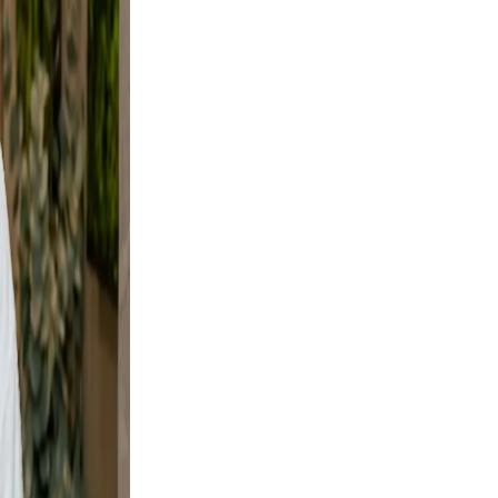
d, not
e
ural.
es not
rs your
d a