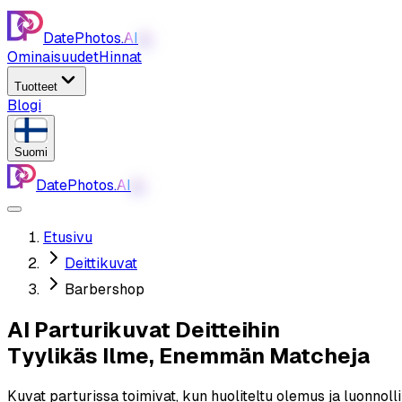
DatePhotos.
AI
AI
Ominaisuudet
Hinnat
Tuotteet
Blogi
Suomi
DatePhotos.
AI
AI
Etusivu
Deittikuvat
Barbershop
AI Parturikuvat Deitteihin
Tyylikäs Ilme, Enemmän Matcheja
Kuvat parturissa toimivat, kun huoliteltu olemus ja luonnol