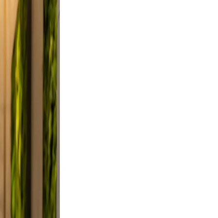
did,
st a
 Keep
evable
clutter.
d a