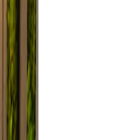
 Use
smile.
d, and
y, not
lfie
ight,