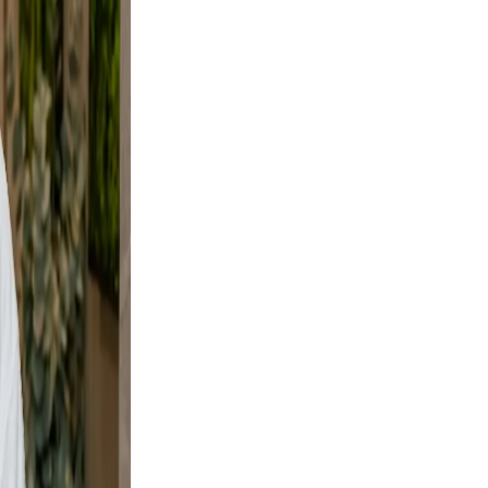
, not
e
ural.
es not
rs your
 a