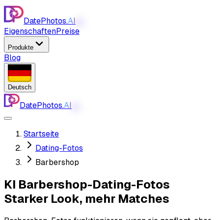
DatePhotos.
AI
AI
Eigenschaften
Preise
Produkte
Blog
Deutsch
DatePhotos.
AI
AI
Startseite
Dating-Fotos
Barbershop
KI Barbershop-Dating-Fotos
Starker Look, mehr Matches