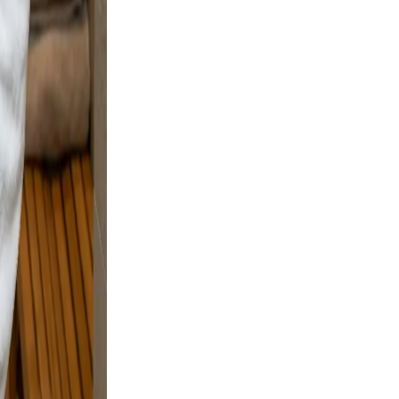
arm
ofile a
d
le
 and
and