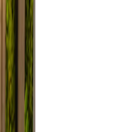
lutter.
 a
Use
mile.
d, and
, not