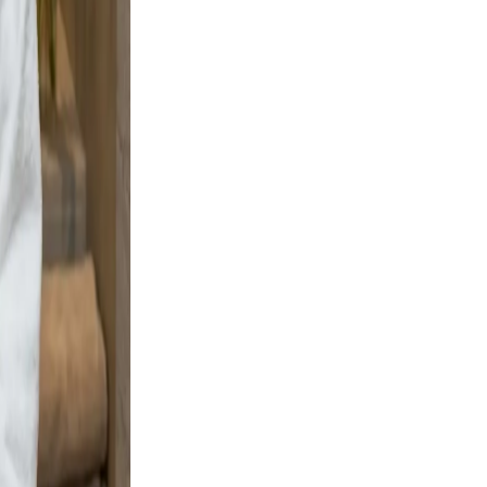
ment,
adable,
 and
g boots
gnal
, clear,