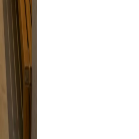
and
 a
tyle
 skip
to feel
king.