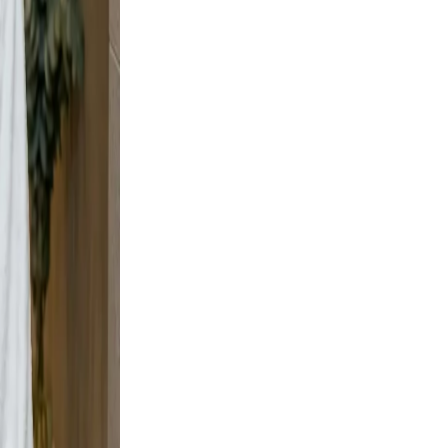
e and
y shots
, but
 wall
rban
 scene