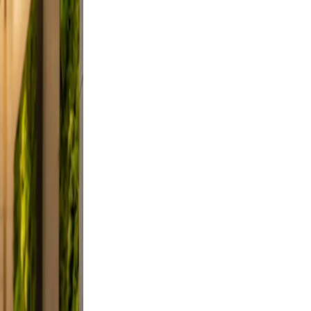
 and
n, and
did,
t a
 Keep
evable