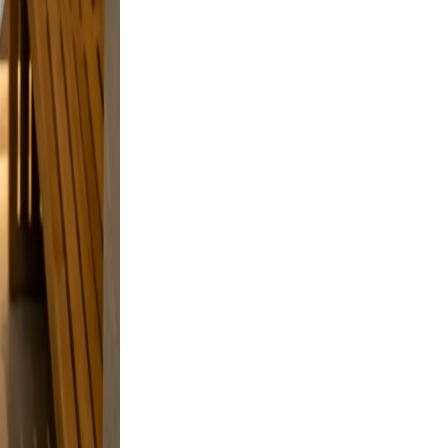
sing.
on
laxed,
nd
.
e, and
, and a