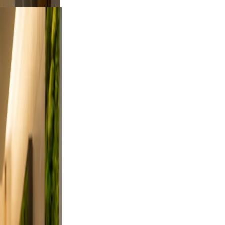
tdoor
rt a
es from
, and
on, and