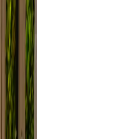
lfie
ight,
xed.
the
ifestyle
framing,