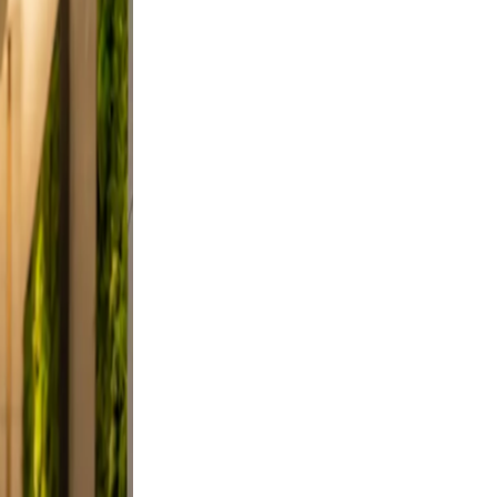
, and
on, and
ndid,
st a
 Keep
ievable