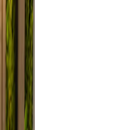
clutter.
d a
 Use
smile.
ed, and
y, not