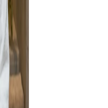
ement,
eadable,
 and
ng boots
ignal