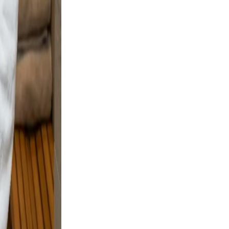
d, clear,
Warm
ofile a
e and
 and
osing.