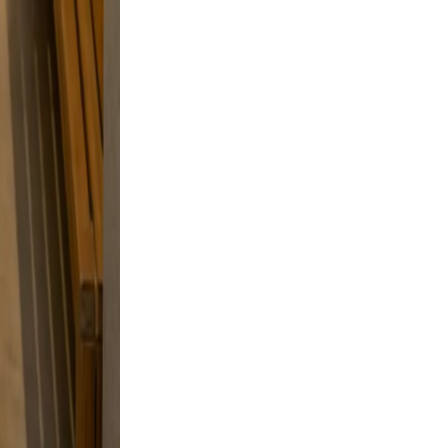
ve, and
g, and a
 and
 a
style
d skip