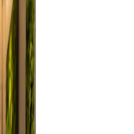
, and
on, and
ndid,
st a
 Keep
ievable