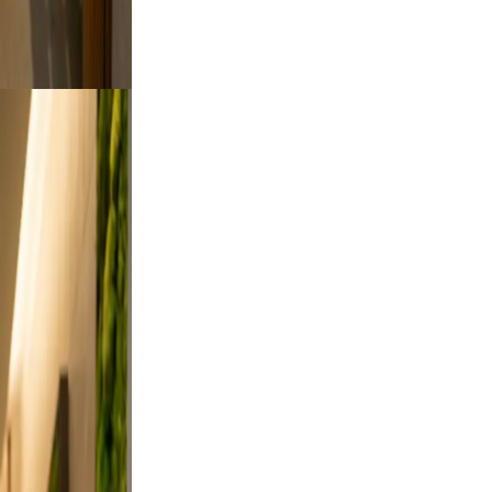
to feel
oking.
utdoor
rt a
ses from