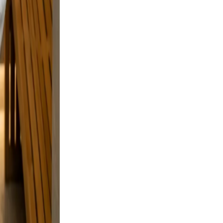
on
 but
e and a
elaxed,
nd
n.