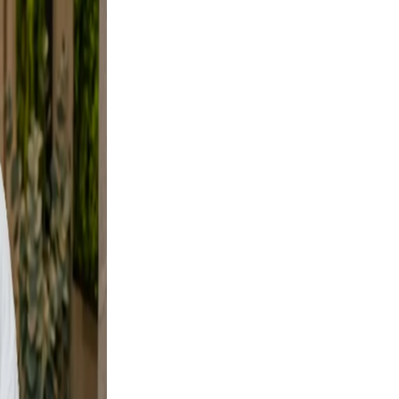
d, not
ce
tural.
oes not
ers your
d a