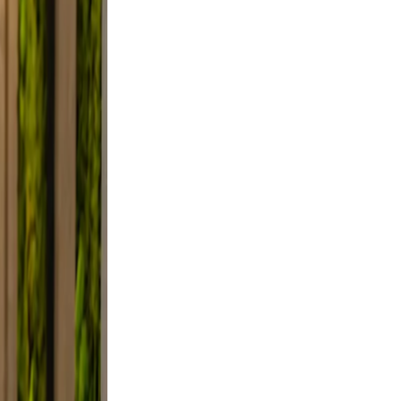
clutter.
d a
 Use
smile.
ed, and
y, not