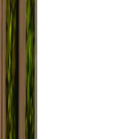
lfie
ight,
axed.
 the
ifestyle
 framing,