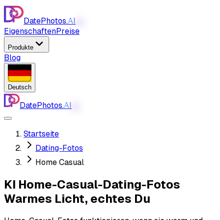
DatePhotos.
AI
AI
Eigenschaften
Preise
Produkte
Blog
Deutsch
DatePhotos.
AI
AI
Startseite
Dating-Fotos
Home Casual
KI Home-Casual-Dating-Fotos
Warmes Licht, echtes Du