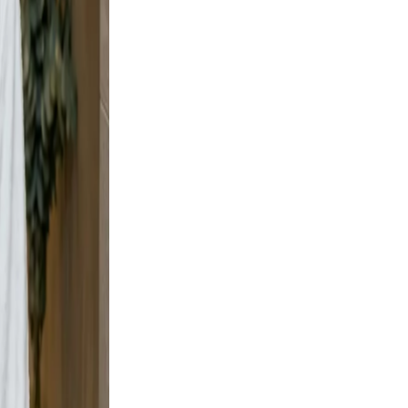
e and
y shots
t, but
t wall
urban
e scene