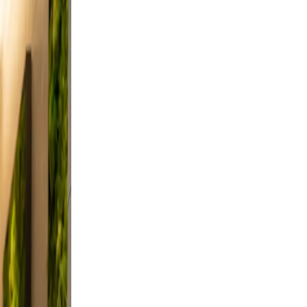
and
, and
id,
 a
Keep
vable