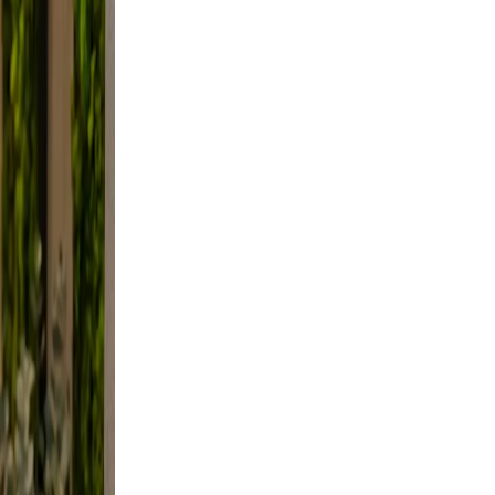
 not
ral.
s not
s your