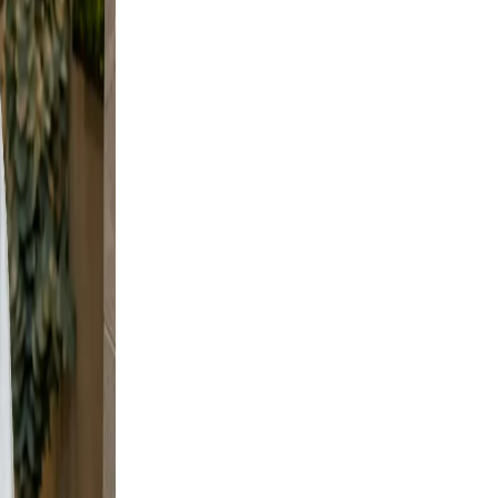
a
 and
 shots
 but
wall
ban