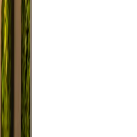
utter.
a
Use
ile.
, and
 not