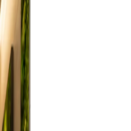
and
, and
id,
 a
Keep
vable