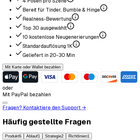
4
Posen pro Szene
Bereit für Tinder, Bumble & Hinge
Realness-Bewertung
Top
30
ausgewählt
10
kostenlose Neugenerierungen
Standardauflösung
1K
Geliefert in
20-30
Min
Mit Karte oder Wallet bezahlen
oder
Mit PayPal bezahlen
Fragen? Kontaktiere den Support →
Häufig gestellte Fragen
Produkt
6
Ablauf
1
Strategie
2
Richtlinien
1