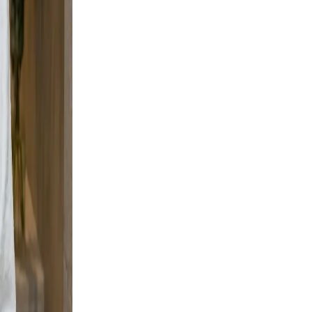
scene
ent,
dable,
and
 boots