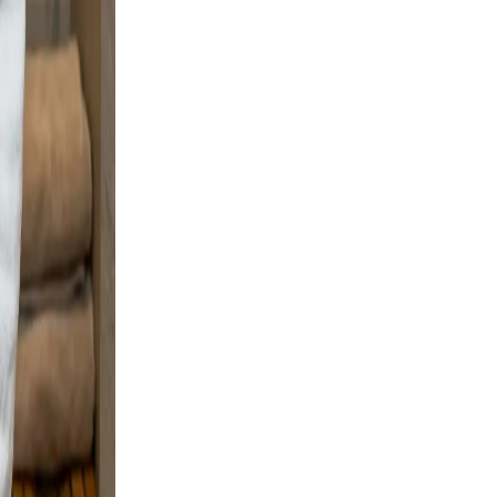
nal
 clear,
rm
file a
d
e