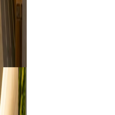
yle
skip
o feel
ing.
s from