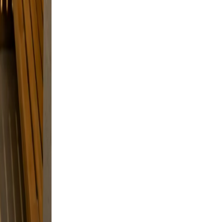
axed,
d
e, and
 and a
nd
a