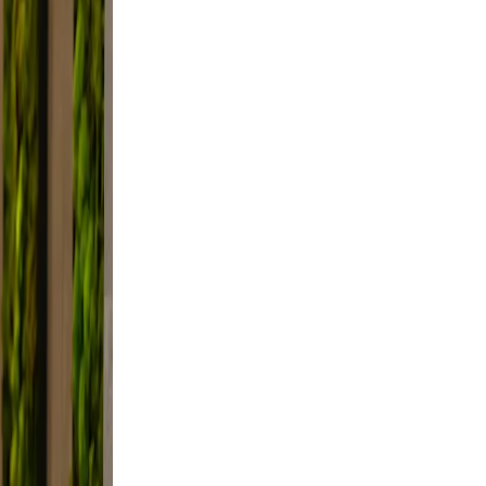
fie
ght,
ed.
he
festyle
raming,