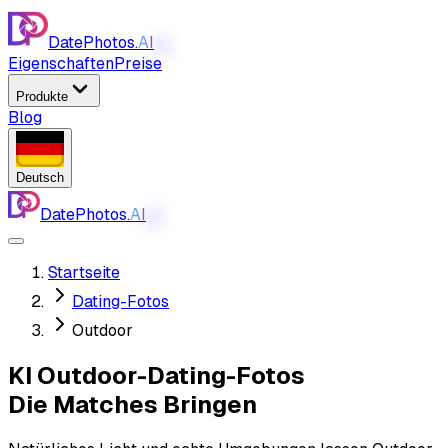
DatePhotos.
AI
AI
Eigenschaften
Preise
Produkte
Blog
Deutsch
DatePhotos.
AI
AI
Startseite
Dating-Fotos
Outdoor
KI Outdoor-Dating-Fotos
Die Matches Bringen