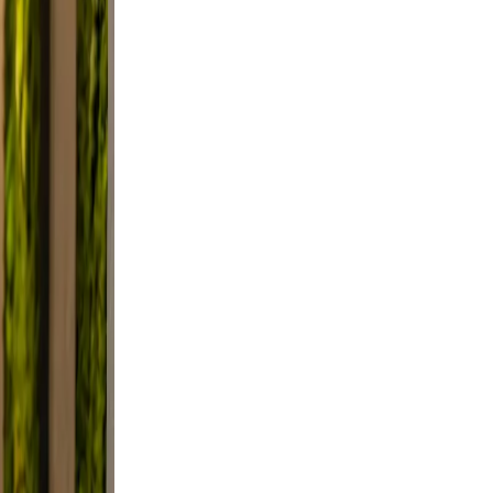
utter.
a
Use
ile.
, and
 not