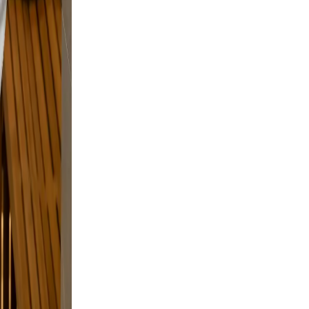
and
nd
ing.
n
ut
and a