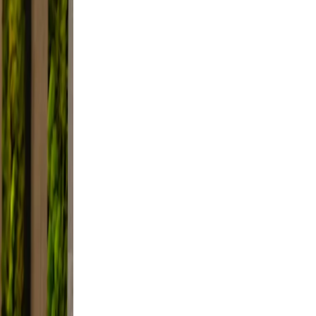
fie
ght,
ed.
he
festyle
raming,