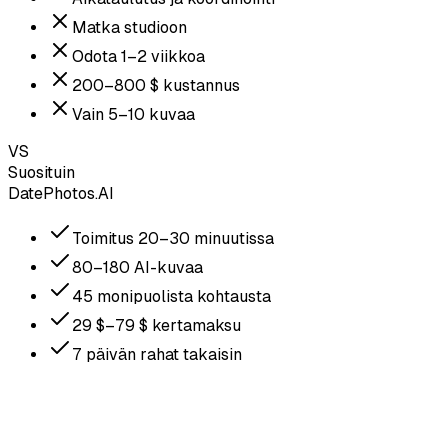
Matka studioon
Odota 1–2 viikkoa
200–800 $ kustannus
Vain 5–10 kuvaa
VS
Suosituin
DatePhotos.AI
Toimitus 20–30 minuutissa
80–180 AI-kuvaa
45 monipuolista kohtausta
29 $–79 $ kertamaksu
7 päivän rahat takaisin