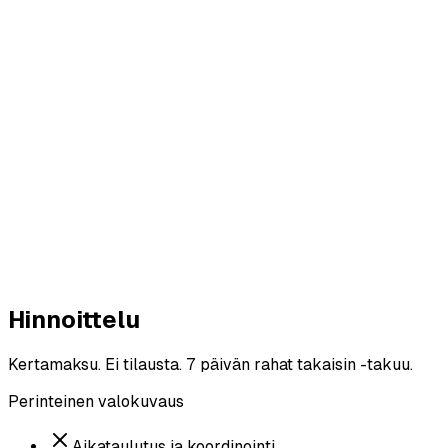
ore
r AI
Hinnoittelu
Kertamaksu. Ei tilausta. 7 päivän rahat takaisin -takuu.
Perinteinen valokuvaus
Aikataulutus ja koordinointi