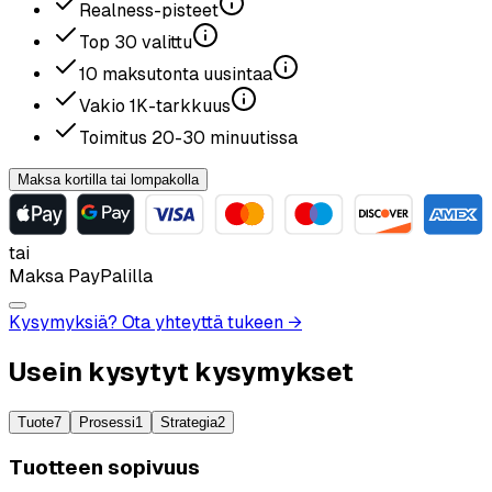
Realness-pisteet
Top
30
valittu
10
maksutonta uusintaa
Vakio
1K
-tarkkuus
Toimitus
20-30
minuutissa
Maksa kortilla tai lompakolla
tai
Maksa PayPalilla
Kysymyksiä? Ota yhteyttä tukeen →
Usein kysytyt kysymykset
Tuote
7
Prosessi
1
Strategia
2
Tuotteen sopivuus