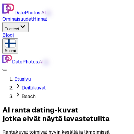
DatePhotos.
AI
AI
Ominaisuudet
Hinnat
Tuotteet
Blogi
Suomi
DatePhotos.
AI
AI
Etusivu
Deittikuvat
Beach
AI ranta dating-kuvat
jotka eivät näytä lavastetuilta
Rantakuvat toimivat hyvin kesällä ja lämpimissä