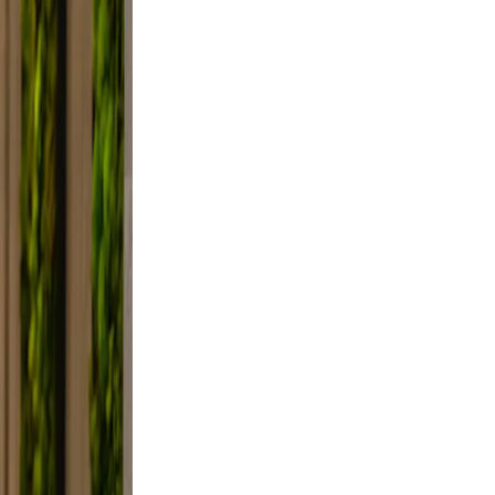
axed.
 the
lifestyle
 framing,
d, not
ce