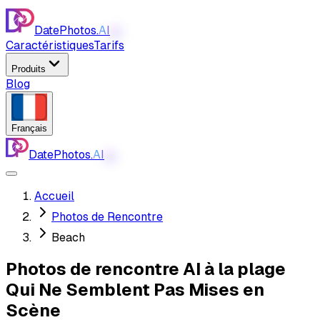
DatePhotos.
AI
AI
Caractéristiques
Tarifs
Produits
Blog
Français
DatePhotos.
AI
AI
Accueil
Photos de Rencontre
Beach
Photos de rencontre AI à la plage
Qui Ne Semblent Pas Mises en
Scène