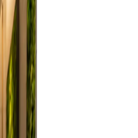
, and
on, and
ndid,
st a
clutter.
d a