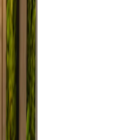
 Use
smile.
ed, and
y, not
elfie
light,