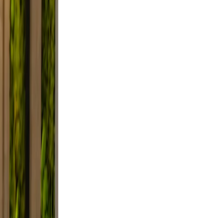
smile.
ed, and
y, not
elfie
light,
axed.