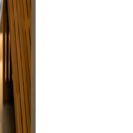
 but
e and a
elaxed,
and
n.
ve, and