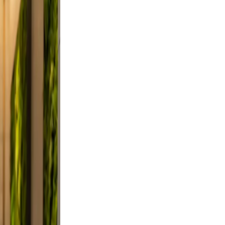
on, and
ndid,
st a
clutter.
d a
 Use