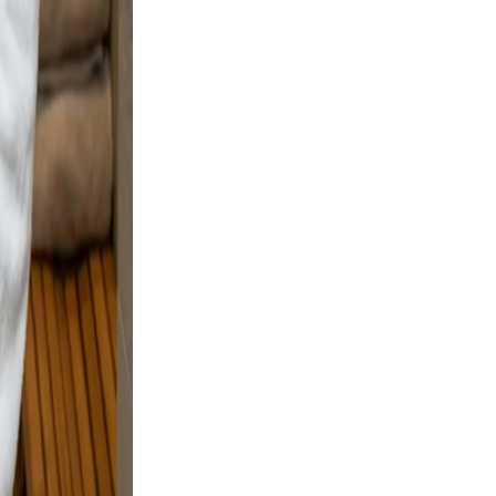
nd
ple
e and
 and
osing.
ion