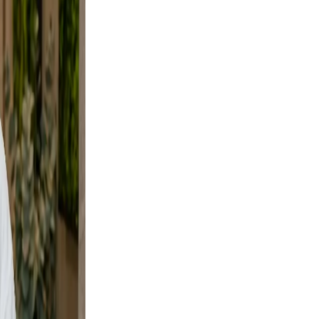
tural.
oes not
ers your
d a
ve and
dy shots