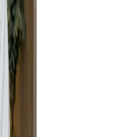
t, but
t wall
urban
e scene
ement,
eadable,