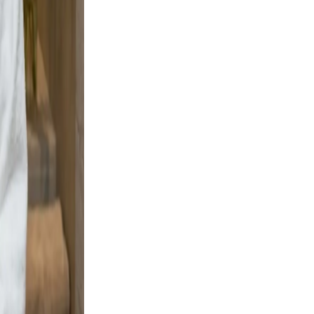
d and
ng boots
ignal
d, clear,
Warm
rofile a