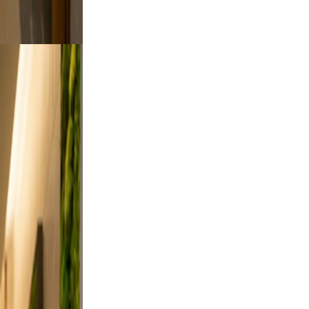
oking.
utdoor
art a
ses from
, and