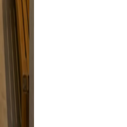
g, and a
 and
d a
style
d skip
oto feel