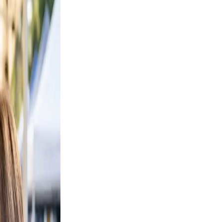
 Keep
ievable
clutter.
d a
 Use
smile.
ed, and