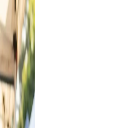
, and
on, and
ndid,
st a
. Keep
ievable