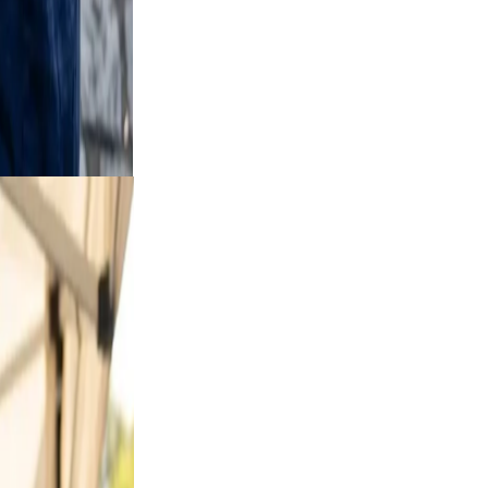
style
d skip
utdoor
art a
ses from