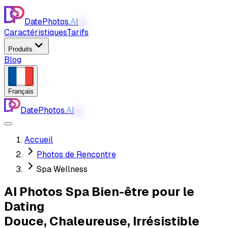
DatePhotos.
AI
AI
Caractéristiques
Tarifs
Produits
Blog
Français
DatePhotos.
AI
AI
Accueil
Photos de Rencontre
Spa Wellness
AI Photos Spa Bien-être pour le
Dating
Douce, Chaleureuse, Irrésistible