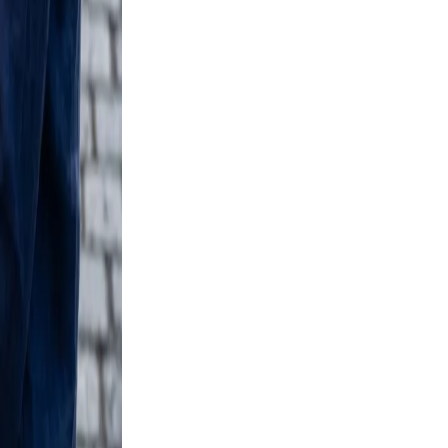
e and
 and
osing.
on
 but
e and a