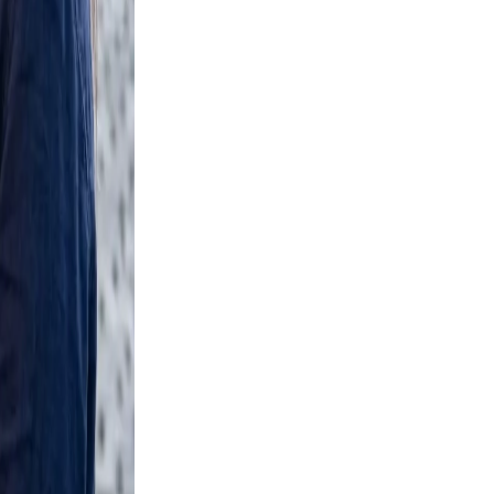
urban
e scene
ement,
eadable,
 and
ng boots