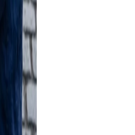
elaxed,
nd
n.
ve, and
g, and a
 and
 a