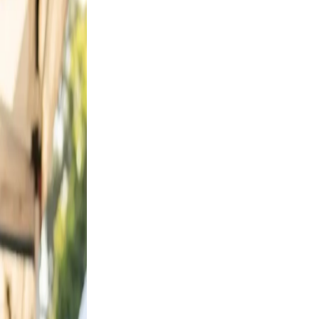
ses from
, and
on, and
ndid,
st a