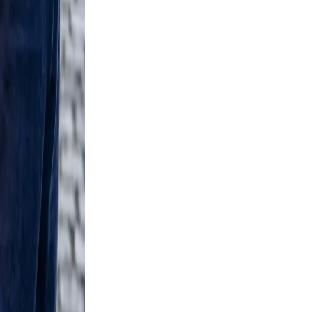
ignal
d, clear,
Warm
ofile a
nd
ple