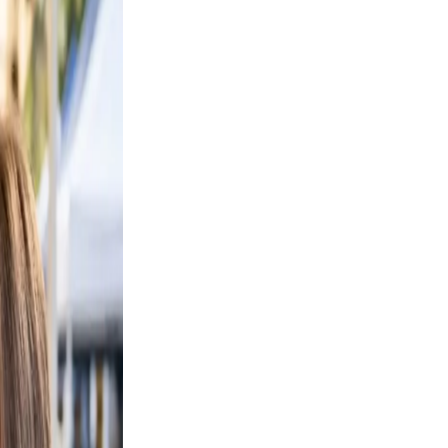
clutter.
d a
 Use
smile.
ed, and
y, not