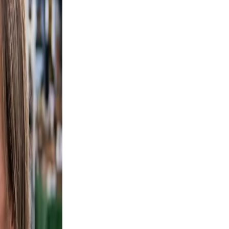
y, not
lfie
ight,
axed.
 the