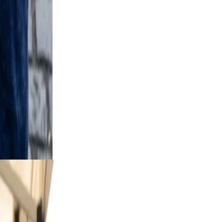
d
yle
skip
door
 a