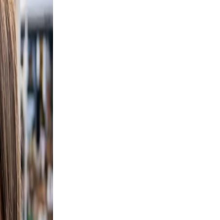
, and
 not
ie
ht,
ed.
he