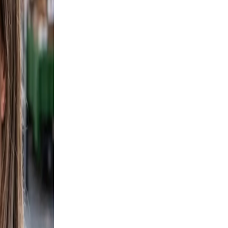
ed.
e
estyle
aming,
 not