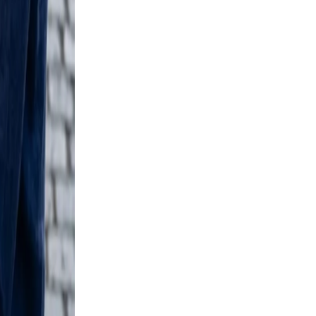
e
and
d
ng.