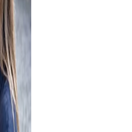
al.
 not
 your
a
and
shots