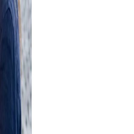
 but
wall
ban
scene
ent,
able,