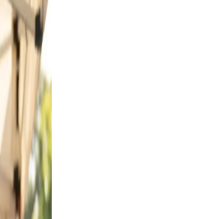
oor
 a
 from
and
, and