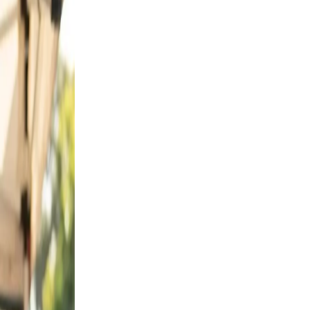
s from
and
, and
id,
 a