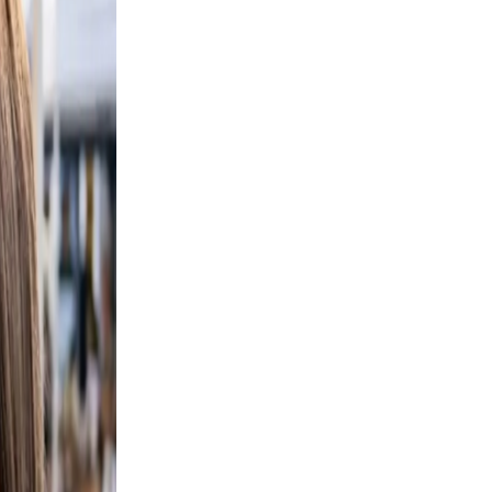
se
ile.
 and
 not
ie
ht,