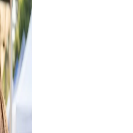
Keep
able
utter.
a
se
ile.