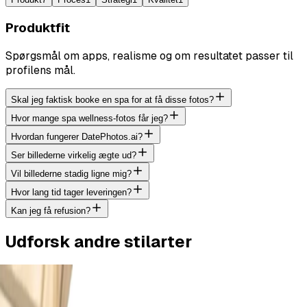
Produktfit
Spørgsmål om apps, realisme og om resultatet passer til
profilens mål.
Skal jeg faktisk booke en spa for at få disse fotos?
Hvor mange spa wellness-fotos får jeg?
Hvordan fungerer DatePhotos.ai?
Ser billederne virkelig ægte ud?
Vil billederne stadig ligne mig?
Hvor lang tid tager leveringen?
Kan jeg få refusion?
Udforsk andre stilarter