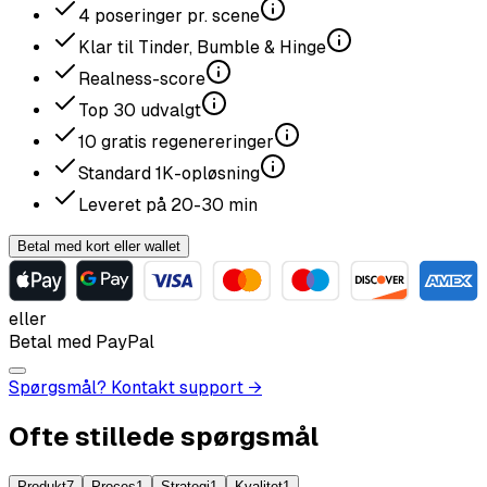
4
poseringer pr. scene
Klar til Tinder, Bumble & Hinge
Realness-score
Top
30
udvalgt
10
gratis regenereringer
Standard
1K
-opløsning
Leveret på
20-30
min
Betal med kort eller wallet
eller
Betal med PayPal
Spørgsmål? Kontakt support →
Ofte stillede spørgsmål
Produkt
7
Proces
1
Strategi
1
Kvalitet
1