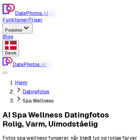
DatePhotos.
AI
AI
Funktioner
Priser
Produkter
Blog
Dansk
DatePhotos.
AI
AI
Hjem
Datingfotos
Spa Wellness
AI Spa Wellness Datingfotos
Rolig, Varm, Uimodståelig
Fotos spa wellness fungerer, når blødt lys og rolige farver