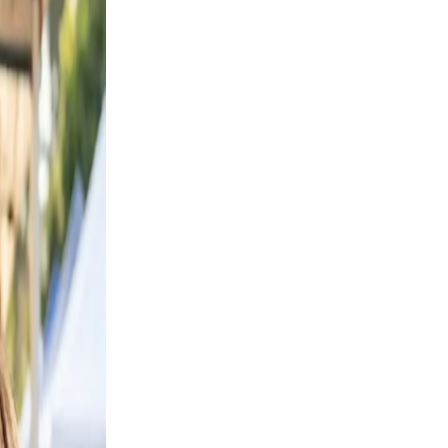
id,
 a
eep
able
utter.
a