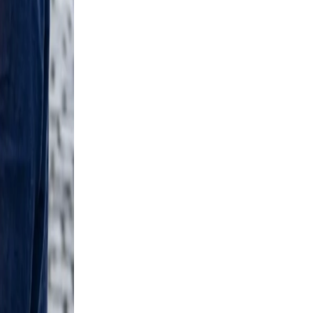
nd
 boots
nal
clear,
rm
ile a