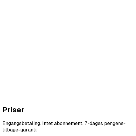
ore
r AI
Priser
Engangsbetaling. Intet abonnement. 7-dages pengene-
tilbage-garanti.