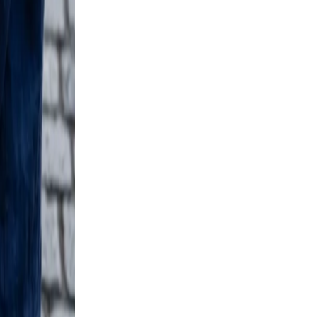
ut
and a
xed,
, and
 and a