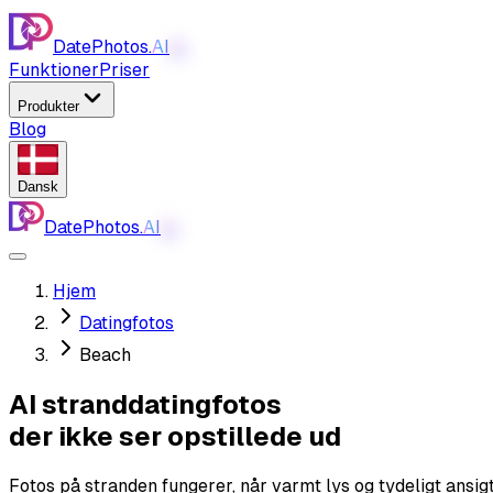
DatePhotos.
AI
AI
Funktioner
Priser
Produkter
Blog
Dansk
DatePhotos.
AI
AI
Hjem
Datingfotos
Beach
AI stranddatingfotos
der ikke ser opstillede ud
Fotos på stranden fungerer, når varmt lys og tydeligt ansi