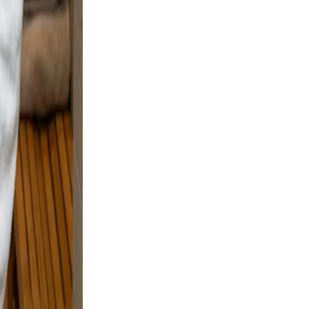
d
le
 and
and
sing.
on