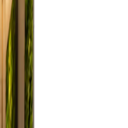
did,
t a
 Keep
evable
lutter.
 a