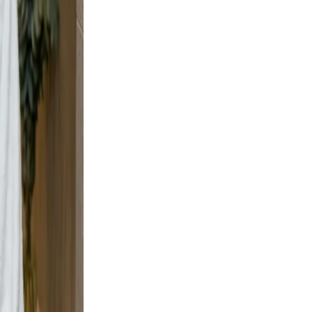
, but
 wall
rban
 scene
ment,
adable,