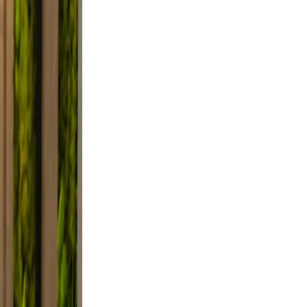
Use
mile.
d, and
, not
lfie
ight,