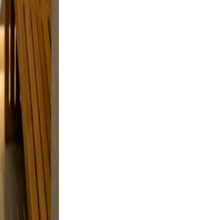
but
 and a
laxed,
nd
.
e, and
, and a