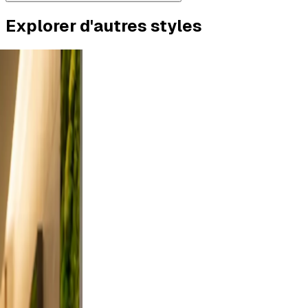
Explorer d'autres styles
tdoor
rt a
 and
n, and