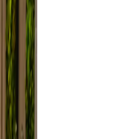
xed.
the
ifestyle
framing,
, not
e