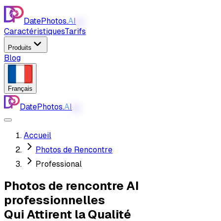
DatePhotos.
AI
AI
Caractéristiques
Tarifs
Produits
Blog
Français
DatePhotos.
AI
AI
Accueil
Photos de Rencontre
Professional
Photos de rencontre AI
professionnelles
Qui Attirent la Qualité