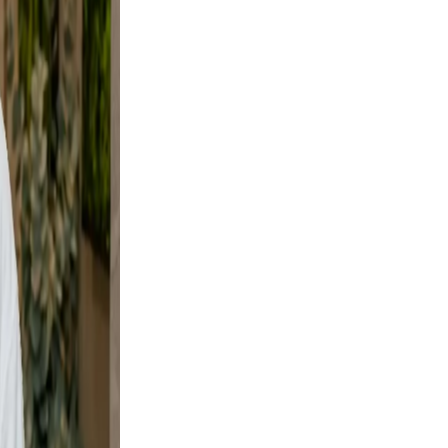
ural.
es not
rs your
 a
e and
y shots