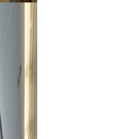
tdoor
rt a
 and
n, and
did,
t a