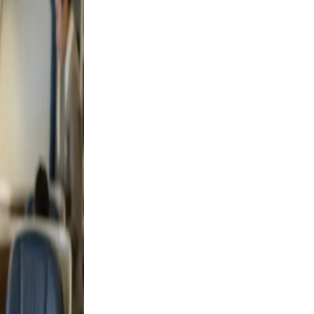
d, and
, not
lfie
ight,
xed.
the