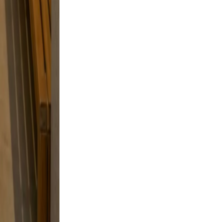
and
 a
tyle
 skip
to feel
king.