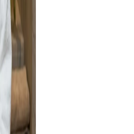
 and
g boots
gnal
, clear,
arm
ofile a