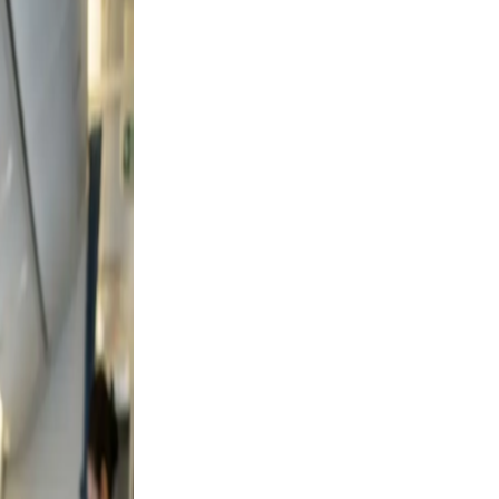
 Keep
evable
lutter.
 a
Use
mile.