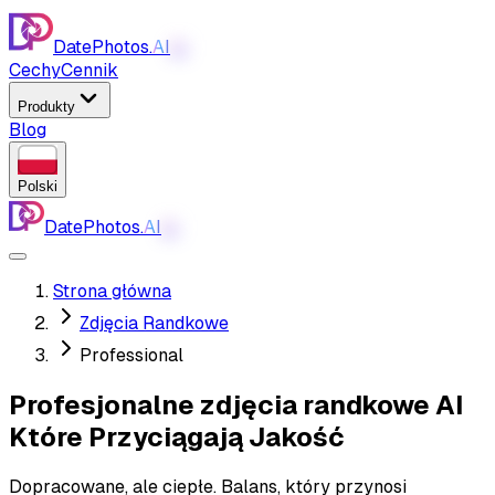
DatePhotos.
AI
AI
Cechy
Cennik
Produkty
Blog
Polski
DatePhotos.
AI
AI
Strona główna
Zdjęcia Randkowe
Professional
Profesjonalne zdjęcia randkowe AI
Które Przyciągają Jakość
Dopracowane, ale ciepłe. Balans, który przynosi