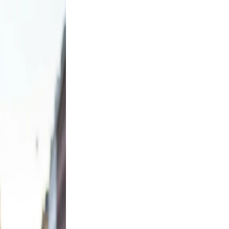
 Keep
evable
clutter.
d a
 Use
smile.