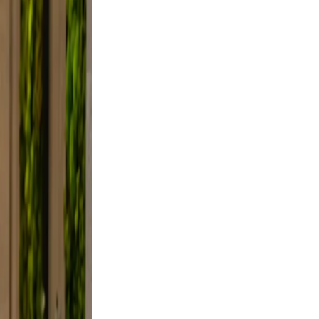
axed.
the
ifestyle
framing,
d, not
e