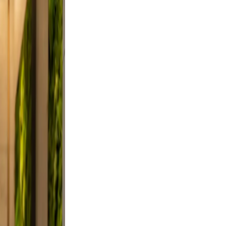
did,
st a
 Keep
evable
clutter.
d a