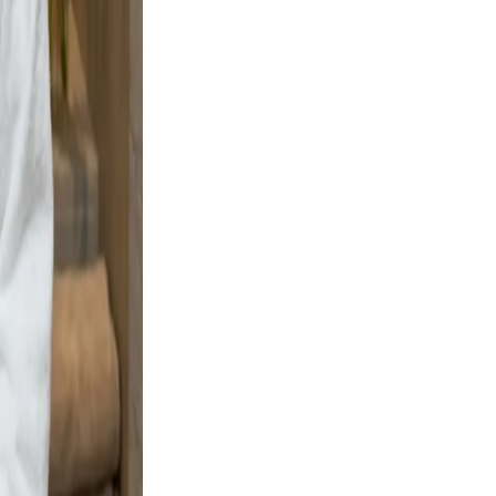
 and
ng boots
ignal
, clear,
arm
ofile a