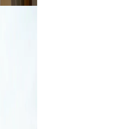
tdoor
rt a
, and
n, and
did,
st a