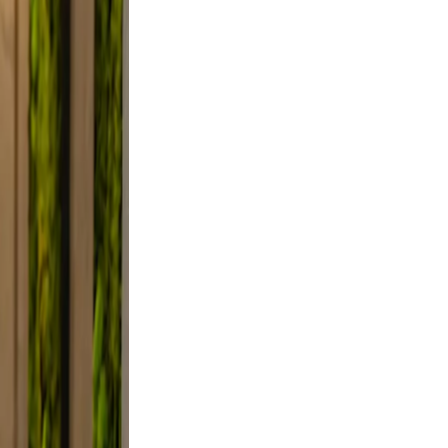
 Use
smile.
d, and
y, not
lfie
ight,