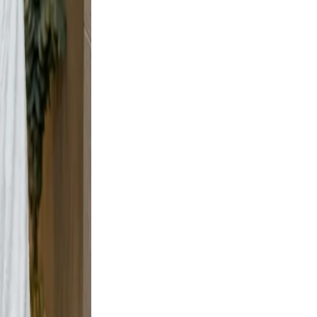
t, but
t wall
urban
e scene
ment,
adable,