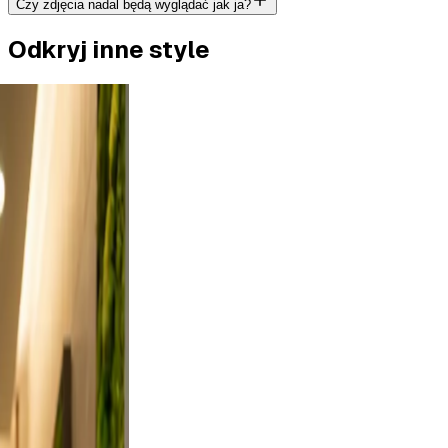
Czy zdjęcia nadal będą wyglądać jak ja?
Odkryj inne style
tdoor
rt a
, and
n, and