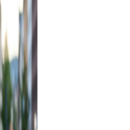
d, and
y, not
lfie
ight,
axed.
the