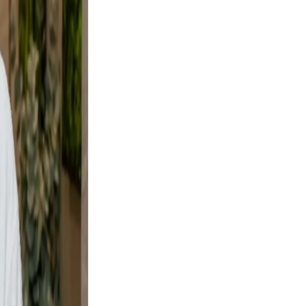
ural.
es not
rs your
d a
e and
y shots