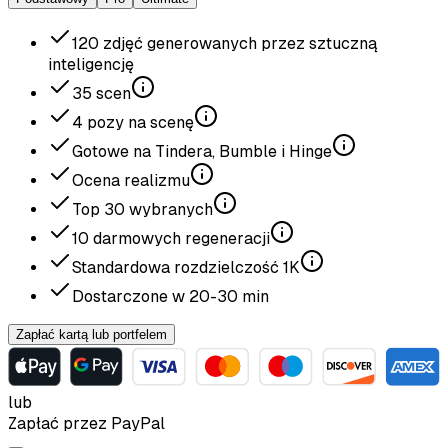
120
zdjęć generowanych przez sztuczną
inteligencję
35
scen
4
pozy na scenę
Gotowe na Tindera, Bumble i Hinge
Ocena realizmu
Top
30
wybranych
10
darmowych regeneracji
Standardowa rozdzielczość
1K
Dostarczone w
20-30
min
Zapłać kartą lub portfelem
lub
Zapłać przez PayPal