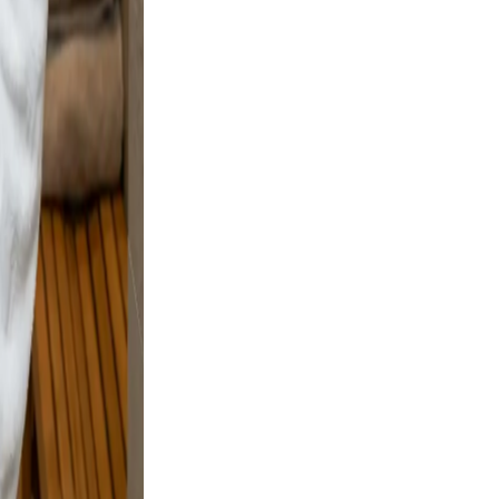
nd
ple
 and
and
sing.
on