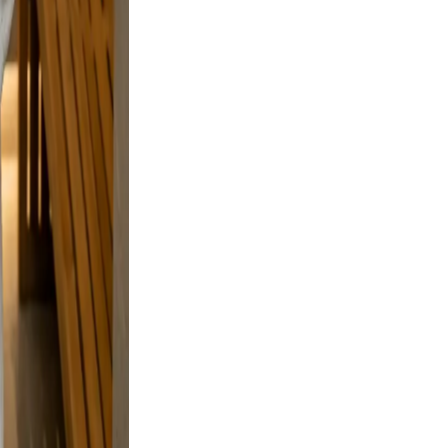
but
 and a
laxed,
nd
n.
ve, and
, and a