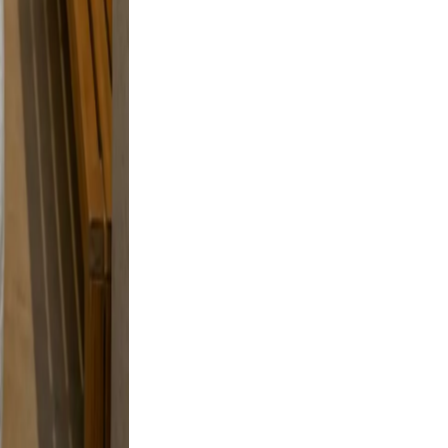
and
 a
tyle
 skip
to feel
oking.