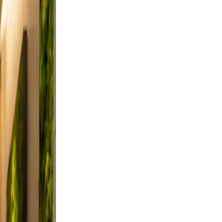
es from
 and
n, and
did,
t a