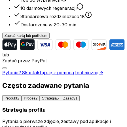
Top
30
wybranych
10
darmowych regeneracji
Standardowa rozdzielczość
1K
Dostarczone w
20-30
min
Zapłać kartą lub portfelem
lub
Zapłać przez PayPal
Pytania? Skontaktuj się z pomocą techniczną →
Często zadawane pytania
Produkt
2
Proces
2
Strategia
5
Zasady
1
Strategia profilu
Pytania o pierwsze zdjęcie, zestawy pod aplikacje i