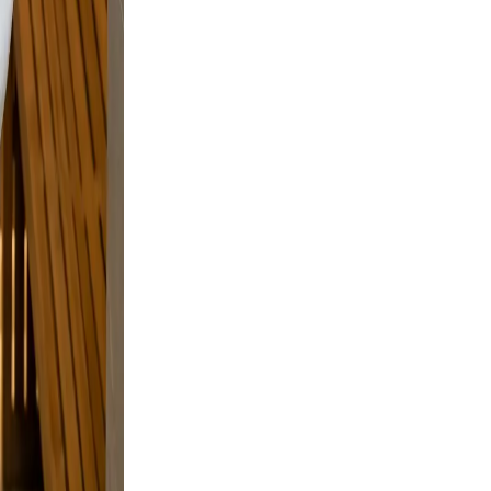
sing.
on
but
 and a
laxed,
nd
.