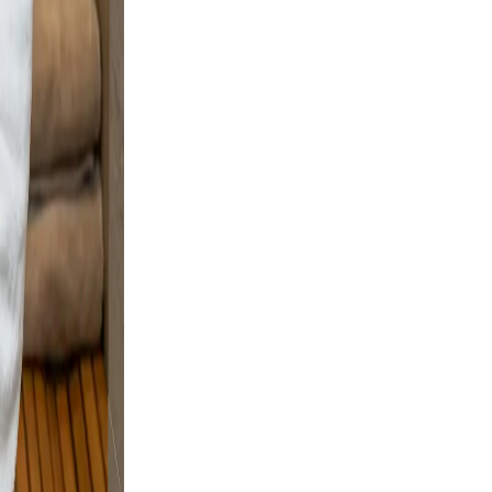
gnal
, clear,
arm
ofile a
d
le