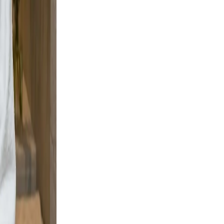
rban
 scene
ment,
adable,
 and
g boots