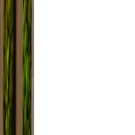
d, and
, not
lfie
ight,
xed.
the