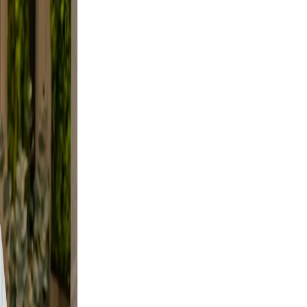
ifestyle
framing,
, not
e
ural.
es not