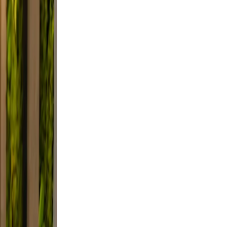
lutter.
 a
Use
mile.
d, and
, not