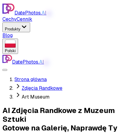
DatePhotos.
AI
AI
Cechy
Cennik
Produkty
Blog
Polski
DatePhotos.
AI
AI
Strona główna
Zdjęcia Randkowe
Art Museum
AI Zdjęcia Randkowe z Muzeum
Sztuki
Gotowe na Galerię, Naprawdę Ty