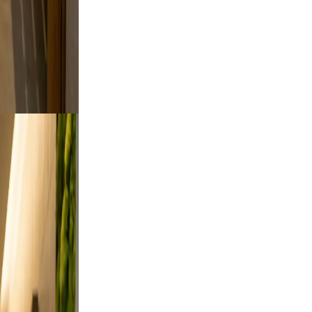
to feel
king.
tdoor
rt a
es from