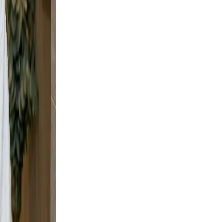
rs your
 a
e and
y shots
, but
 wall