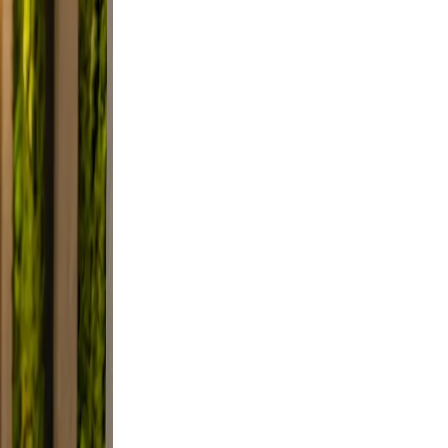
 Keep
evable
lutter.
 a
Use
mile.