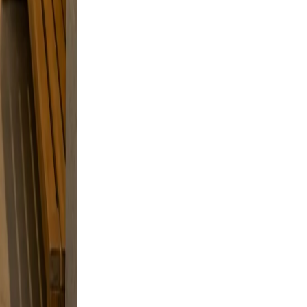
e, and
, and a
and
 a
tyle
 skip