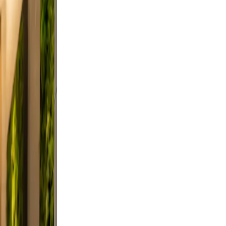
 and
n, and
did,
t a
 Keep
evable