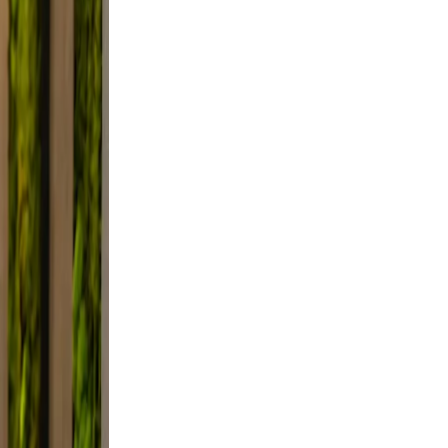
Use
mile.
d, and
, not
xed.
the