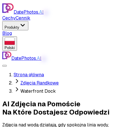
DatePhotos.
AI
AI
Cechy
Cennik
Produkty
Blog
Polski
DatePhotos.
AI
AI
Strona główna
Zdjęcia Randkowe
Waterfront Dock
AI Zdjęcia na Pomoście
Na Które Dostajesz Odpowiedzi
Zdjęcia nad wodą działają, gdy spokojna linia wody,