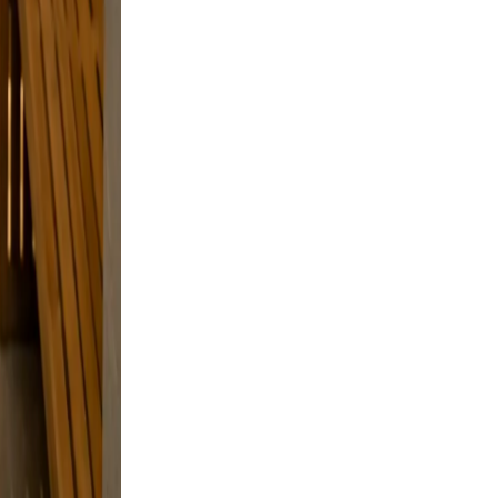
but
 and a
laxed,
nd
.
e, and
, and a