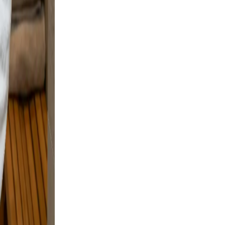
d
le
 and
and
sing.
on