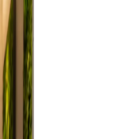
 and
n, and
did,
t a
 Keep
evable