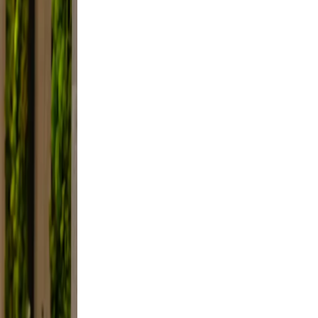
xed.
the
ifestyle
framing,
, not
e