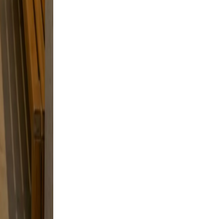
and
 a
tyle
 skip
to feel
king.