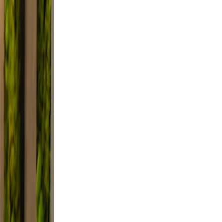
lutter.
 a
Use
mile.
d, and
, not