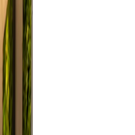
did,
t a
 Keep
evable
lutter.
 a