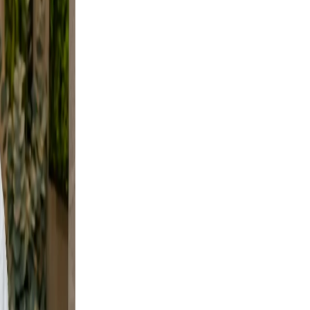
ural.
es not
rs your
 a
e and
y shots