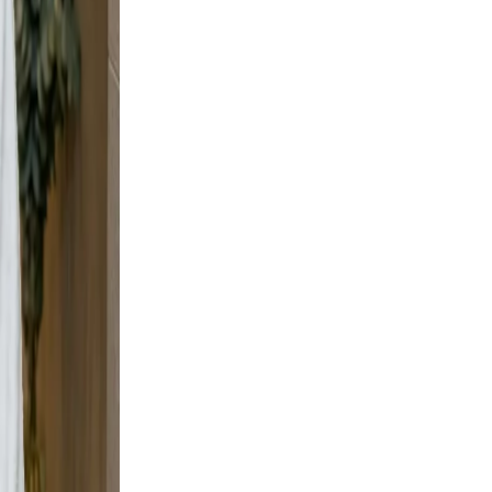
, but
 wall
rban
 scene
ment,
adable,