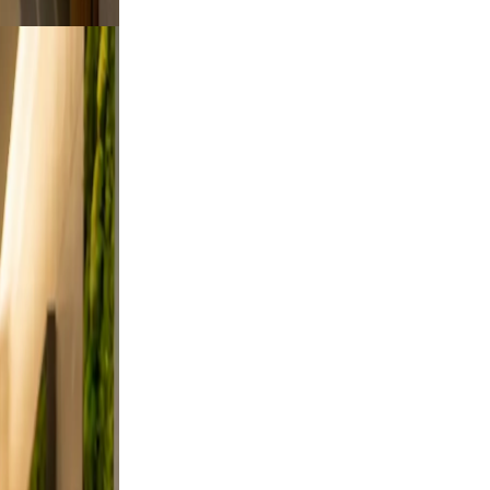
tdoor
rt a
es from
 and
n, and