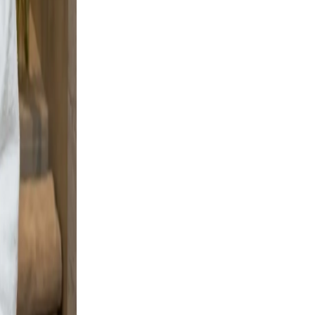
 and
g boots
gnal
, clear,
arm
ofile a