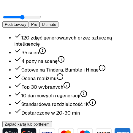
Podstawowy
Pro
Ultimate
120
zdjęć generowanych przez sztuczną
inteligencję
35
scen
4
pozy na scenę
Gotowe na Tindera, Bumble i Hinge
Ocena realizmu
Top
30
wybranych
10
darmowych regeneracji
Standardowa rozdzielczość
1K
Dostarczone w
20-30
min
Zapłać kartą lub portfelem