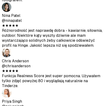
Jake Morrison
@jakemorrison
★
★
★
★
★
Szczerze pod wrażeniem jak szybko to było. Wgrałam
zdjęcia w przerwie na lunch, wszystko gotowe przed
końcem dnia. Dużo łatwiejsze niż koordynacja z
fotografem.
Nina Patel
@ninapatel
★
★
★
★
★
Różnorodność jest naprawdę dobra - kawiarnie, siłownia,
outdoor. Niektóre kąty wyszły dziwnie ale mam
wystarczająco solidnych żeby całkowicie odświeżyć
profil na Hinge. Jakość lepsza niż się spodziewałem.
Chris Anderson
@chrisanderson
★
★
★
★
★