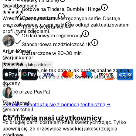
4
pozy na scenę
Gotowe na Tindera, Bumble i Hinge
Arjun Kumar
Ocena realizmu
@arjunkumar
★
★
★
★
★
Top
30
wybranych
Wyniki są dobre, nie tak dobre jak profesjonalne zdjęcia,
10
darmowych regeneracji
ale pomagają urozmaicić profil. Świetny stosunek jakości
do ceny.
Standardowa rozdzielczość
1K
Dostarczone w
20-30
min
Mia Mitchell
Zapłać kartą lub portfelem
@miamitchell
★
★
★
★
★
Po drugiej partii dostałam kilka świetnych zdjęć. Tylko
lub
upewnij się, że przesyłasz wysokiej jakości zdjęcia
Zapłać przez PayPal
źródłowe.
Pytania? Skontaktuj się z pomocą techniczną →
Jason Park
Co mówią nasi użytkownicy
@jasonpark
★
★
★
★
★
Dostałem naprawdę dobre zdjęcia po zastosowaniu się do