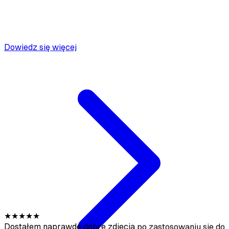
Dowiedz się więcej
★
★
★
★
★
Dostałem naprawdę dobre zdjęcia po zastosowaniu się do
wytycznych przesyłania. Dużo taniej niż wynajęcie
fotografa.
Sofia Chen
@sofiachen