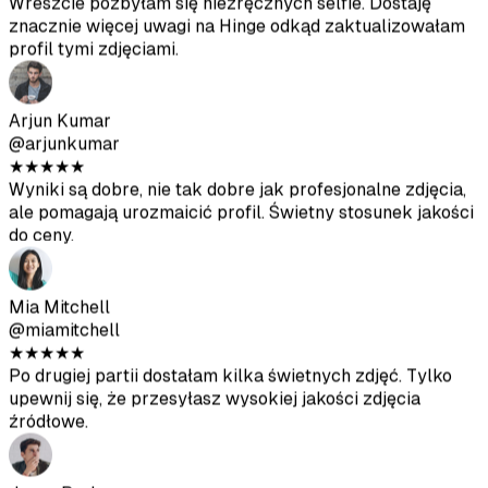
@arjunkumar
★
★
★
★
★
Wyniki są dobre, nie tak dobre jak profesjonalne zdjęcia,
ale pomagają urozmaicić profil. Świetny stosunek jakości
do ceny.
Mia Mitchell
@miamitchell
★
★
★
★
★
Po drugiej partii dostałam kilka świetnych zdjęć. Tylko
upewnij się, że przesyłasz wysokiej jakości zdjęcia
źródłowe.
Jason Park
@jasonpark