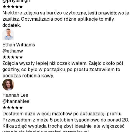
Funkcja Realness Score jest super pomocna. Używałem
tylko zdjęć powyżej 80 i wyglądają naturalnie na
Tinderze.
Priya Singh
@priyasingh
★
★
★
★
★
Niektóre zdjęcia są bardzo użyteczne, jeśli prawidłowo je
zasilisz. Optymalizacja pod różne aplikacje to miły
dodatek.
Ethan Williams
@ethanw
★
★
★
★
★
Zdjęcia wyszły lepiej niż oczekiwałem. Zajęło około pół
godziny, co było w porządku, po prostu zostawiłem to
podczas robienia kawy.