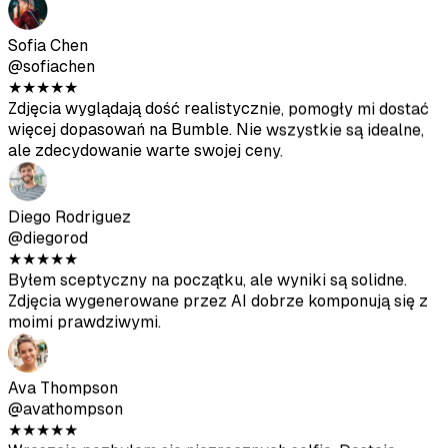
więcej dopasowań na Bumble. Nie wszystkie są idealne,
ale zdecydowanie warte swojej ceny.
Diego Rodriguez
@diegorod
★
★
★
★
★
Byłem sceptyczny na początku, ale wyniki są solidne.
Zdjęcia wygenerowane przez AI dobrze komponują się z
moimi prawdziwymi.
Ava Thompson
@avathompson
★
★
★
★
★
Wreszcie pozbyłam się niezręcznych selfie. Dostaję
znacznie więcej uwagi na Hinge odkąd zaktualizowałam
profil tymi zdjęciami.
Arjun Kumar