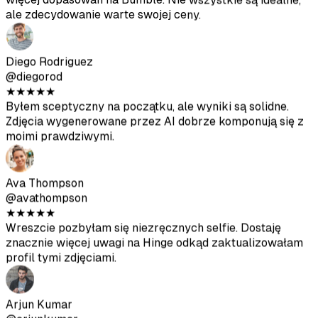
Byłem sceptyczny na początku, ale wyniki są solidne.
Zdjęcia wygenerowane przez AI dobrze komponują się z
moimi prawdziwymi.
Ava Thompson
@avathompson
★
★
★
★
★
Wreszcie pozbyłam się niezręcznych selfie. Dostaję
znacznie więcej uwagi na Hinge odkąd zaktualizowałam
profil tymi zdjęciami.
Arjun Kumar
@arjunkumar
★
★
★
★
★
Wyniki są dobre, nie tak dobre jak profesjonalne zdjęcia,
ale pomagają urozmaicić profil. Świetny stosunek jakości
do ceny.