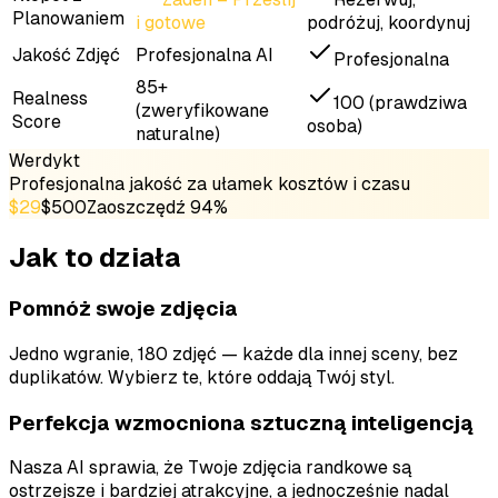
Planowaniem
i gotowe
podróżuj, koordynuj
Jakość Zdjęć
Profesjonalna AI
Profesjonalna
85+
Realness
100 (prawdziwa
(zweryfikowane
Score
osoba)
naturalne)
Werdykt
Profesjonalna jakość za ułamek kosztów i czasu
$29
$500
Zaoszczędź 94%
Jak to działa
Pomnóż swoje zdjęcia
Jedno wgranie, 180 zdjęć — każde dla innej sceny, bez
duplikatów. Wybierz te, które oddają Twój styl.
Perfekcja wzmocniona sztuczną inteligencją
Nasza AI sprawia, że Twoje zdjęcia randkowe są
ostrzejsze i bardziej atrakcyjne, a jednocześnie nadal