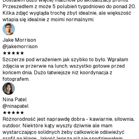
podczas robienia kawy.
Hannah Lee
@hannahlee
★
★
★
★
★
Dostałem dużo więcej matchów po aktualizacji profilu.
Przeszedłem z może 5 polubień tygodniowo do ponad 20.
Kilka zdjęć wygląda trochę zbyt idealnie, ale większość
wtapia się idealnie z moimi normalnymi.
Jake Morrison
@jakemorrison
★
★
★
★
★
Szczerze pod wrażeniem jak szybko to było. Wgrałam
zdjęcia w przerwie na lunch, wszystko gotowe przed
końcem dnia. Dużo łatwiejsze niż koordynacja z
fotografem.