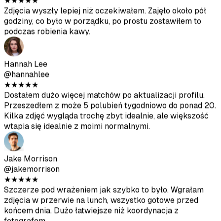
zasilisz. Optymalizacja pod różne aplikacje to miły
dodatek.
Ethan Williams
@ethanw
★
★
★
★
★
Zdjęcia wyszły lepiej niż oczekiwałem. Zajęło około pół
godziny, co było w porządku, po prostu zostawiłem to
podczas robienia kawy.
Hannah Lee
@hannahlee
★
★
★
★
★
Dostałem dużo więcej matchów po aktualizacji profilu.
Przeszedłem z może 5 polubień tygodniowo do ponad 20.
Kilka zdjęć wygląda trochę zbyt idealnie, ale większość
wtapia się idealnie z moimi normalnymi.