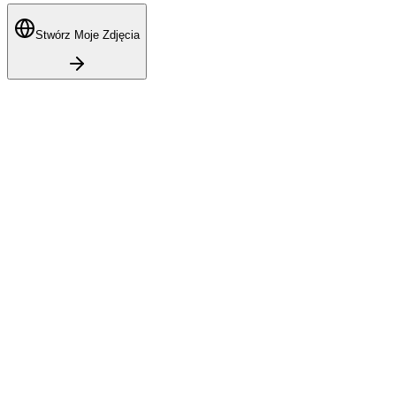
Stwórz Moje Zdjęcia
24-godzinne okno dopasowania
Dopasowania na Bumble wygasają po 24 godzinach, jeśli
nie rozpocznie się rozmowa. Twoje zdjęcia muszą
natychmiast przekazywać przystępność i potencjał
relacyjny - nie tylko atrakcyjność wizualną.
Algorytm Best Photo