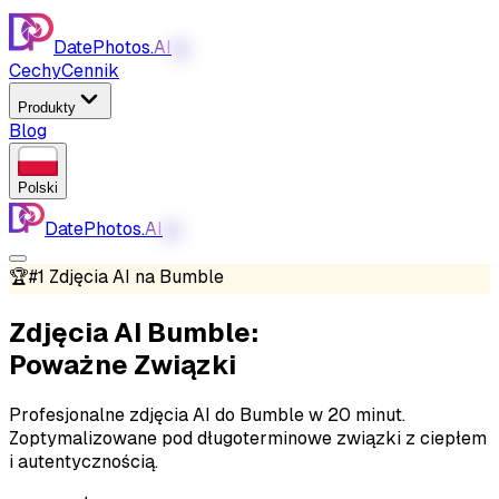
DatePhotos.
AI
AI
Cechy
Cennik
Produkty
Blog
Polski
DatePhotos.
AI
AI
🏆
#1 Zdjęcia AI na Bumble
Zdjęcia AI Bumble:
Poważne Związki
Profesjonalne zdjęcia AI do Bumble w 20 minut.
Zoptymalizowane pod długoterminowe związki z ciepłem
i autentycznością.