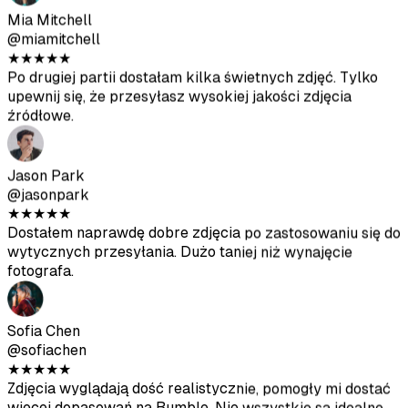
Jason Park
@jasonpark
★
★
★
★
★
Dostałem naprawdę dobre zdjęcia po zastosowaniu się do
wytycznych przesyłania. Dużo taniej niż wynajęcie
fotografa.
Sofia Chen
@sofiachen
★
★
★
★
★
Zdjęcia wyglądają dość realistycznie, pomogły mi dostać
więcej dopasowań na Bumble. Nie wszystkie są idealne,
ale zdecydowanie warte swojej ceny.
Diego Rodriguez
@diegorod
★
★
★
★
★