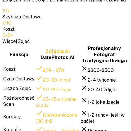
10x
Szybsza Dostawa
1/10
Koszt
3-6x
Więcej Zdjęć
Profesjonalny
Zdjęcia AI
Funkcja
Fotograf
DatePhotos.AI
Tradycyjna Usługa
Koszt
$29 - $79
$300-$500
Czas Dostawy
20-30 minut
2-4 tygodnie
Liczba Zdjęć
80-180 zdjęć
20-40 zdjęć
Różnorodność
25-45 unikalne
1-2 lokalizacje
Scen
sceny
Nieograniczone
1-2 rundy (jeśli w
Korekty
(30 dni)
ogóle)
Kłopot z
Żaden – Prześlij
Rezerwuj,