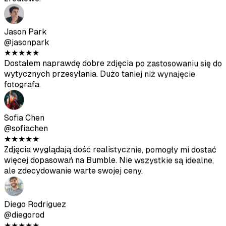
wytycznych przesyłania. Dużo taniej niż wynajęcie
fotografa.
Sofia Chen
@sofiachen
★
★
★
★
★
Zdjęcia wyglądają dość realistycznie, pomogły mi dostać
więcej dopasowań na Bumble. Nie wszystkie są idealne,
ale zdecydowanie warte swojej ceny.
Diego Rodriguez
@diegorod
★
★
★
★
★
Byłem sceptyczny na początku, ale wyniki są solidne.
Zdjęcia wygenerowane przez AI dobrze komponują się z
moimi prawdziwymi.
Ava Thompson