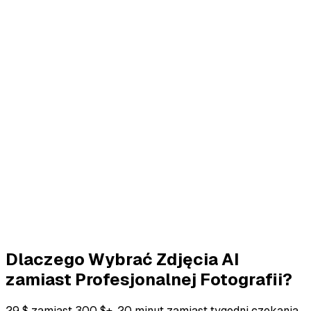
Ponieważ na Bumble to kobiety robią pierwszy krok,
Twoje zdjęcia muszą trafić w unikalną równowagę:
wystarczająco pewne siebie, by przyciągnąć uwagę,
wystarczająco przystępne, by zachęcić do pierwszej
wiadomości.
Unikaj nadmiernie wyreżyserowanych lub
onieśmielających zdjęć. Naturalne ujęcia w powiązanych
sceneriach działają lepiej. Pomyśl o atmosferze
"przyjaciela w kawiarni", a nie "modela na wybiegu".
Dla wszystkich płci: Szczere uśmiechy, kontakt
wzrokowy z kamerą i naturalne oświetlenie tworzą
psychologiczne poczucie bezpieczeństwa, które zachęca
do wysyłania wiadomości. Nasz Realness Score 85+
zapewnia, że wyglądasz autentycznie, a nie
przefiltrowany.
Dlaczego Wybrać Zdjęcia AI
zamiast Profesjonalnej Fotografii?
29 $ zamiast 300 $+. 20 minut zamiast tygodni czekania.