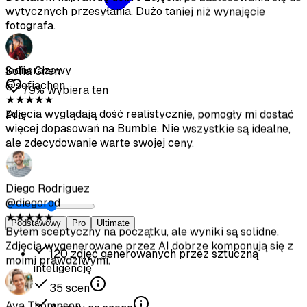
★
★
★
★
★
Zdjęcia wyglądają dość realistycznie, pomogły mi dostać
więcej dopasowań na Bumble. Nie wszystkie są idealne,
ale zdecydowanie warte swojej ceny.
jednorazowy
79% wybiera ten
Diego Rodriguez
@diegorod
Pro
★
★
★
★
★
Byłem sceptyczny na początku, ale wyniki są solidne.
Zdjęcia wygenerowane przez AI dobrze komponują się z
moimi prawdziwymi.
Ava Thompson
Podstawowy
Pro
Ultimate
@avathompson
★
★
★
★
★
120
zdjęć generowanych przez sztuczną
Wreszcie pozbyłam się niezręcznych selfie. Dostaję
inteligencję
znacznie więcej uwagi na Hinge odkąd zaktualizowałam
35
scen
profil tymi zdjęciami.