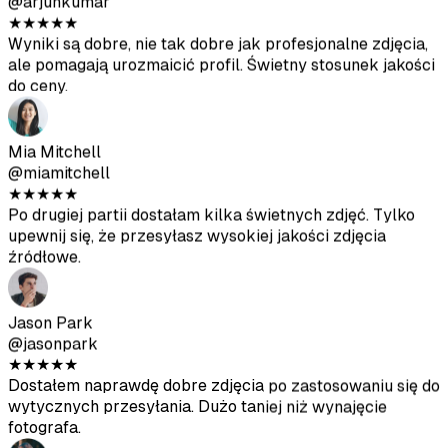
Mia Mitchell
@miamitchell
★
★
★
★
★
Po drugiej partii dostałam kilka świetnych zdjęć. Tylko
upewnij się, że przesyłasz wysokiej jakości zdjęcia
źródłowe.
Jason Park
@jasonpark
★
★
★
★
★
Dostałem naprawdę dobre zdjęcia po zastosowaniu się do
wytycznych przesyłania. Dużo taniej niż wynajęcie
fotografa.
Sofia Chen
@sofiachen
★
★
★
★
★
Zdjęcia wyglądają dość realistycznie, pomogły mi dostać