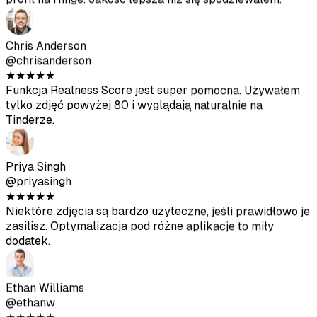
Nina Patel
@ninapatel
★
★
★
★
★
Różnorodność jest naprawdę dobra - kawiarnie, siłownia,
outdoor. Niektóre kąty wyszły dziwnie ale mam
wystarczająco solidnych żeby całkowicie odświeżyć
profil na Hinge. Jakość lepsza niż się spodziewałem.
Chris Anderson
@chrisanderson
★
★
★
★
★
Funkcja Realness Score jest super pomocna. Używałem
tylko zdjęć powyżej 80 i wyglądają naturalnie na
Tinderze.
Priya Singh
@priyasingh
★
★
★
★
★
Niektóre zdjęcia są bardzo użyteczne, jeśli prawidłowo je