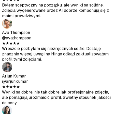
@avathompson
★
★
★
★
★
Wreszcie pozbyłam się niezręcznych selfie. Dostaję
znacznie więcej uwagi na Hinge odkąd zaktualizowałam
profil tymi zdjęciami.
Arjun Kumar
@arjunkumar
★
★
★
★
★
Wyniki są dobre, nie tak dobre jak profesjonalne zdjęcia,
ale pomagają urozmaicić profil. Świetny stosunek jakości
do ceny.
Mia Mitchell
@miamitchell
★
★
★
★
★
Po drugiej partii dostałam kilka świetnych zdjęć. Tylko
upewnij się, że przesyłasz wysokiej jakości zdjęcia
źródłowe.