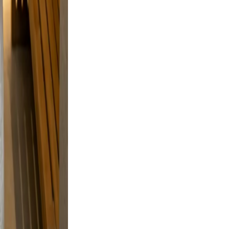
laxed,
nd
n.
ve, and
g, and a
and
 a