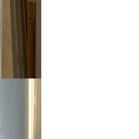
style
d skip
to feel
oking.
tdoor
rt a