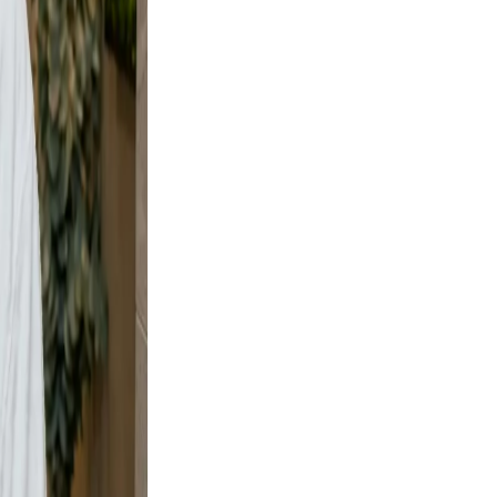
rs your
d a
e and
y shots
t, but