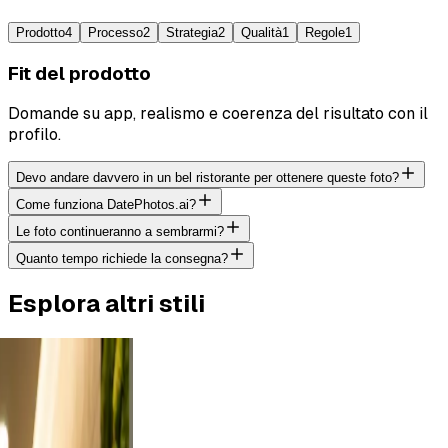
Prodotto
4
Processo
2
Strategia
2
Qualità
1
Regole
1
Fit del prodotto
Domande su app, realismo e coerenza del risultato con il
profilo.
Devo andare davvero in un bel ristorante per ottenere queste foto?
Come funziona DatePhotos.ai?
Le foto continueranno a sembrarmi?
Quanto tempo richiede la consegna?
Esplora altri stili
tdoor
rt a