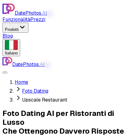
DatePhotos.
AI
AI
Funzionalità
Prezzi
Prodotti
Blog
Italiano
DatePhotos.
AI
AI
Home
Foto Dating
Upscale Restaurant
Foto Dating AI per Ristoranti di
Lusso
Che Ottengono Davvero Risposte