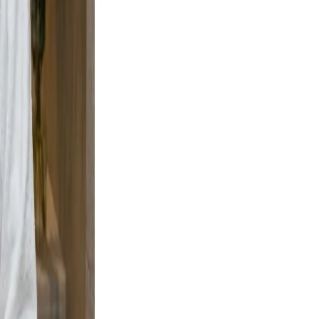
t wall
urban
e scene
ement,
adable,
 and