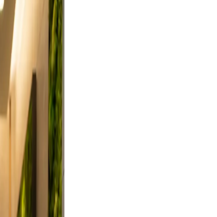
es from
, and
on, and
did,
st a