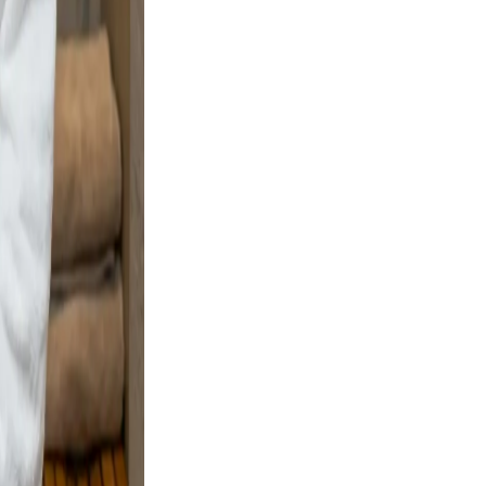
ng boots
Warm
ofile a
nd
ple