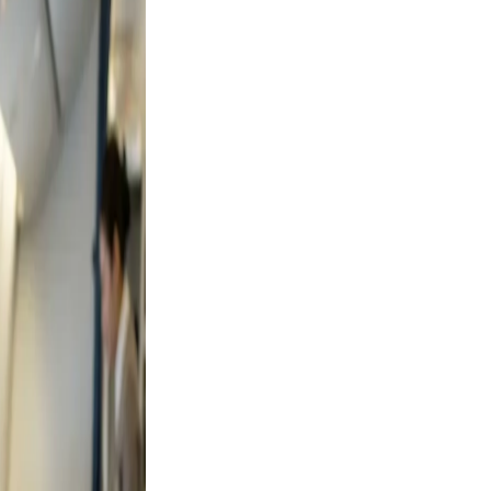
 Keep
evable
clutter.
d a
 Use
smile.