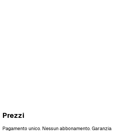
ore
r AI
Prezzi
Pagamento unico. Nessun abbonamento. Garanzia