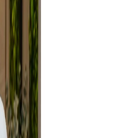
ifestyle
framing,
d, not
e
ural.
es not