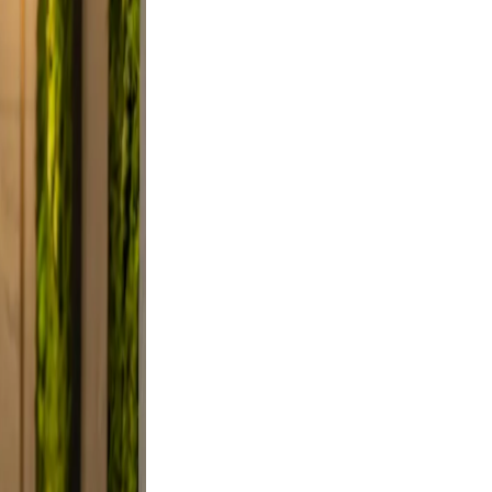
 Keep
evable
clutter.
d a
 Use
smile.