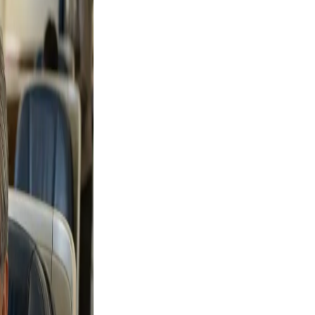
d, and
y, not
lfie
ight,
axed.
the