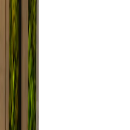
d, and
y, not
lfie
ight,
axed.
the