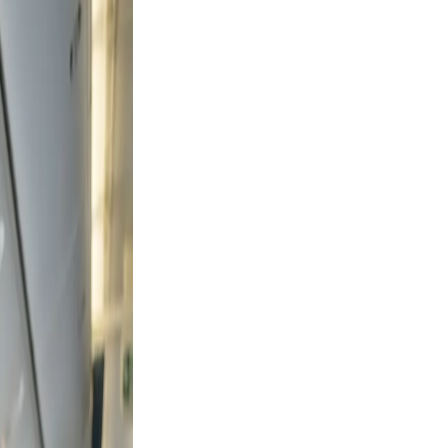
es from
, and
on, and
did,
st a