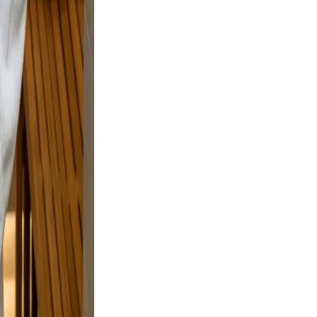
e and
and
sing.
on
 but
e and a